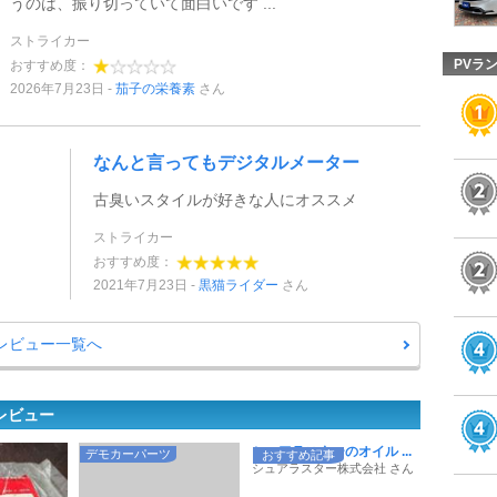
うのは、振り切っていて面白いです ...
ストライカー
PVラ
おすすめ度：
2026年7月23日
茄子の栄養素
さん
なんと言ってもデジタルメーター
古臭いスタイルが好きな人にオススメ
ストライカー
おすすめ度：
2021年7月23日
黒猫ライダー
さん
レビュー一覧へ
レビュー
シュアラスターのオイル ...
デモカーパーツ
おすすめ記事
シュアラスター株式会社 さん