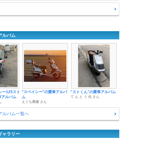
アルバム
シー125スト
"スペイシー"の愛車アルバ
"ストくん"の愛車アルバム
車アルバム
ム
て ん と う 虫 さん
ん
えぐち農園 さん
アルバム一覧へ
ギャラリー