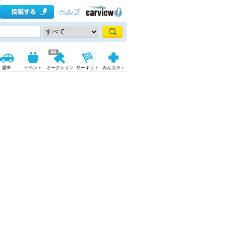
ヘルプ
愛車
イベント
オークション
サーキット
みんカラ＋