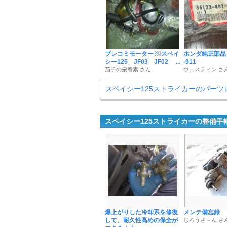
プレコミモーター ￼スペイ
ホンダ純正部品 3
シー125 JF03 JF02 ...
-911
茄子の栄養素 さん
ウェスティン さ
スペイシー125ストライカーのパーツ
スペイシー125ストライカーの整備手
爆上がりした冷却系を修復
メンテ備忘録
して、耐久性高めの保全が
じろうさ～ん さ