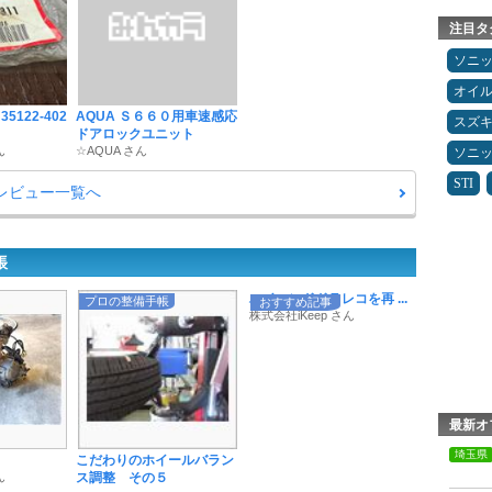
注目タ
ソニ
オイ
5122-402
AQUA Ｓ６６０用車速感応
スズ
ドアロックユニット
ん
☆AQUA さん
ソニ
STI
レビュー一覧へ
帳
ハイエンドドラレコを再 ...
プロの整備手帳
おすすめ記事
株式会社iKeep さん
最新オ
埼玉県
こだわりのホイールバラン
ん
ス調整 その５