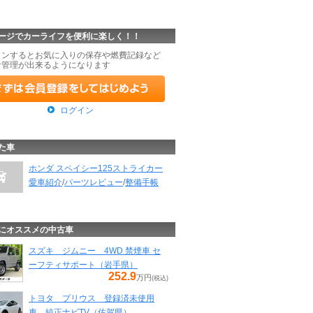
ージでカーライフを便利に楽しく！！
インするとお気に入りの保存や燃費記録など
な管理が出来るようになります
ログイン
た車
ホンダ スペイシー125ストライカー
愛車紹介
/
パーツレビュー
/
整備手帳
にオススメの中古車
スズキ ジムニー 4WD 禁煙車 セ
ーフティサポート（岩手県）
252.9
万円
(税込)
トヨタ プリウス 登録済未使用
車 純正ナビTV（佐賀県）