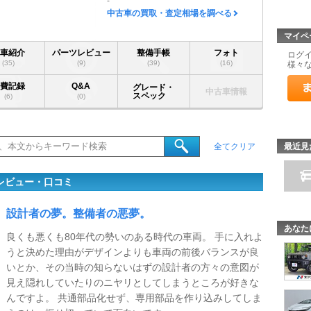
-
中古車の買取・査定相場を調べる
マイペ
愛車紹介
パーツレビュー
整備手帳
フォト
ログ
(35)
(9)
(39)
(16)
様々
燃費記録
Q&A
グレード・
中古車情報
スペック
(6)
(0)
最近見
全てクリア
レビュー・口コミ
設計者の夢。整備者の悪夢。
あなた
良くも悪くも80年代の勢いのある時代の車両。 手に入れよ
うと決めた理由がデザインよりも車両の前後バランスが良
いとか、その当時の知らないはずの設計者の方々の意図が
見え隠れしていたりのニヤリとしてしまうところが好きな
んですよ。 共通部品化せず、専用部品を作り込みしてしま