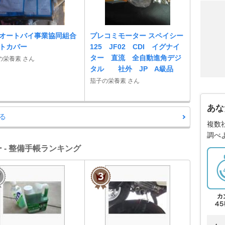
オートバイ事業協同組合
プレコミモーター スペイシー
トカバー
125 JF02 CDI イグナイ
ター 直流 全自動進角デジ
の栄養素 さん
タル 社外 JP A級品
茄子の栄養素 さん
あな
る
複数
調べ
 - 整備手帳ランキング