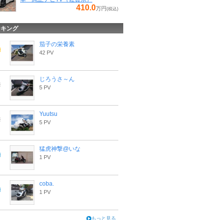
410.0
万円
(税込)
ンキング
茄子の栄養素
42 PV
じろうさ～ん
5 PV
Yuutsu
5 PV
猛虎神撃@いな
1 PV
coba.
1 PV
もっと見る