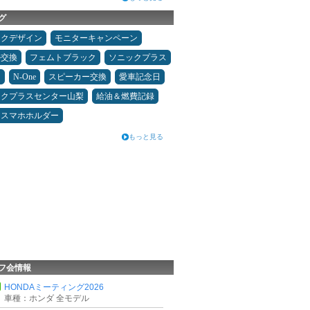
グ
ックデザイン
モニターキャンペーン
ル交換
フェムトブラック
ソニックプラス
キ
N-One
スピーカー交換
愛車記念日
ックプラスセンター山梨
給油＆燃費記録
スマホホルダー
もっと見る
フ会情報
HONDAミーティング2026
車種：ホンダ 全モデル