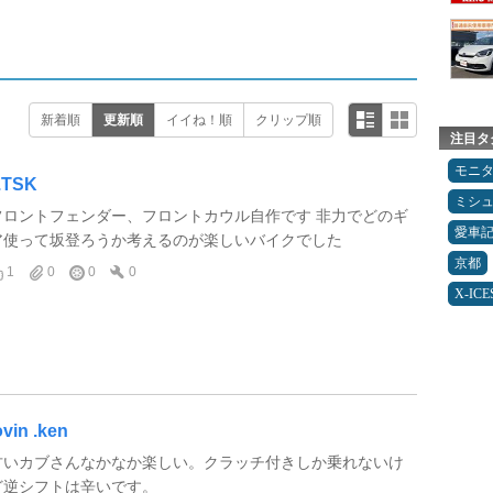
新着順
更新順
イイね！順
クリップ順
注目タ
モニ
.TSK
ミシ
フロントフェンダー、フロントカウル自作です 非力でどのギ
愛車
ア使って坂登ろうか考えるのが楽しいバイクでした
京都
1
0
0
0
X-IC
ovin .ken
古いカブさんなかなか楽しい。クラッチ付きしか乗れないけ
ど逆シフトは辛いです。