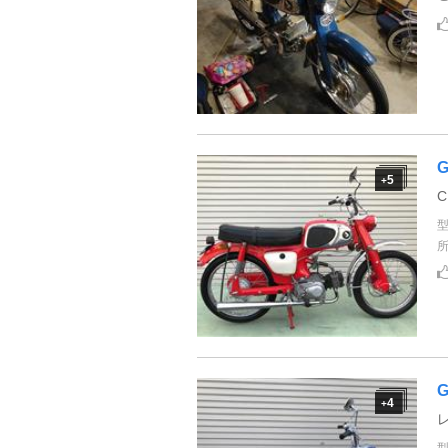
G
5
+
4
+