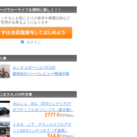
ージでカーライフを便利に楽しく！！
インするとお気に入りの保存や燃費記録など
な管理が出来るようになります
ログイン
た車
ホンダ スポーツカブC115
愛車紹介
/
パーツレビュー
/
整備手帳
にオススメの中古車
ポルシェ 911 GTSインテリア/ア
ダプティブスポ-ツシ-ト(1（東京都）
2777.0
万円
(税込)
トヨタ ノア デラックスフロアマ
ット/10.5インチコネク（千葉県）
514.8
万円
(税込)