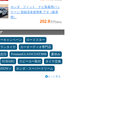
ホンダ フィット ナビ装着用パッ
ケージ 登録済未使用車 アダ（岐阜
県）
202.9
万円
(税込)
グ
ターキャンペーン
ロードスター
ュランタイヤ
カーオーディオ専門店
記念日
PremiumGLASSCOAT3000
夏休み
SUBARU
スピーカー取付
タイヤ交換
ESNOW＋
ホンダ・スーパードリーム
もっと見る