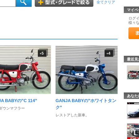
全てクリア
マイペ
ログ
様々
5
4
+
+
最近見
あなた
A BABYの"C 114"
GANJA BABYの"ホワイトタン
ク"
4 ダウンマフラー
レストアした新車。