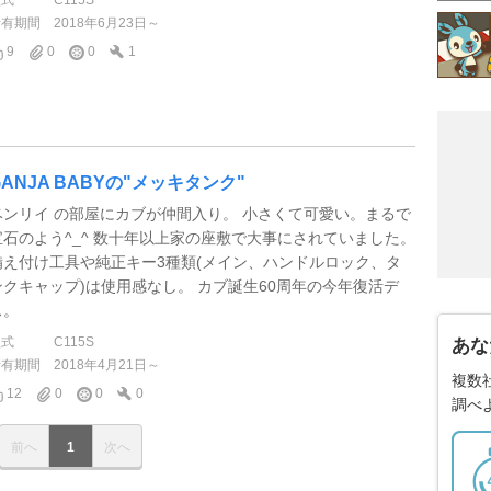
型式
C115S
所有期間
2018年6月23日～
9
0
0
1
GANJA BABYの"メッキタンク"
ベンリイ の部屋にカブが仲間入り。 小さくて可愛い。まるで
宝石のよう^_^ 数十年以上家の座敷で大事にされていました。
備え付け工具や純正キー3種類(メイン、ハンドルロック、タ
ンクキャップ)は使用感なし。 カブ誕生60周年の今年復活デ
ス。
型式
C115S
あな
所有期間
2018年4月21日～
複数
12
0
0
0
調べ
前へ
1
次へ