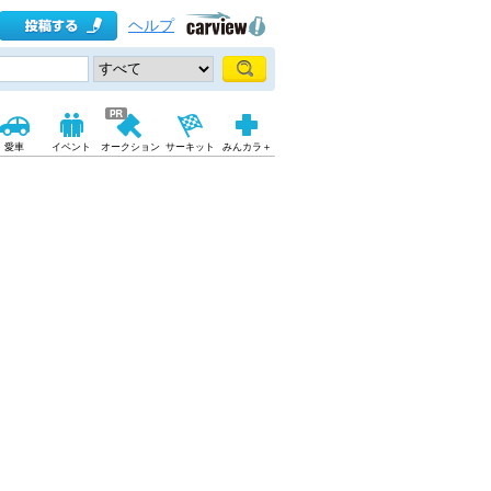
ヘルプ
愛車
イベント
オークション
サーキット
みんカラ＋