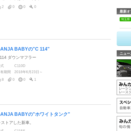
2
0
0
0
最新オ
埼玉県
ANJA BABYの"C 114"
ニュー
C114 ダウンマフラー
型式
C110D
所有期間
2018年6月23日～
8
0
0
1
GANJA BABYの"ホワイトタンク"
レストアした新車。