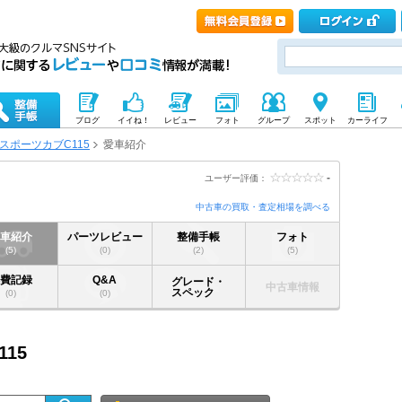
ブログ
イイね！
レビュー
フォト
グループ
スポット
カーライフ
スポーツカブC115
愛車紹介
-
ユーザー評価：
中古車の買取・査定相場を調べる
愛車紹介
パーツレビュー
整備手帳
フォト
(5)
(0)
(2)
(5)
燃費記録
Q&A
グレード・
中古車情報
スペック
(0)
(0)
15