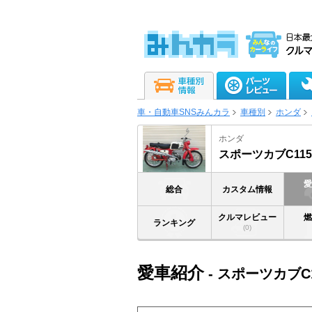
車・自動車SNSみんカラ
車種別
ホンダ
ホンダ
スポーツカブC115
総合
カスタム情報
クルマレビュー
ランキング
(0)
愛車紹介
- スポーツカブC1