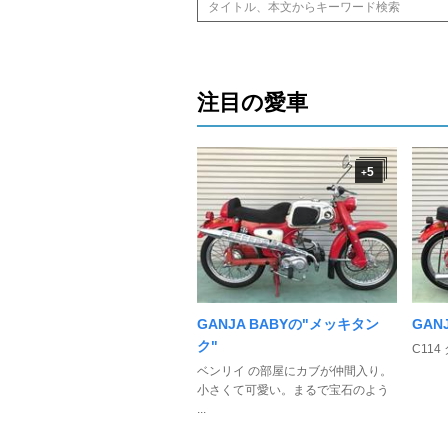
注目の愛車
5
+
GANJA BABYの"メッキタン
GANJ
ク"
C11
ベンリイ の部屋にカブが仲間入り。
小さくて可愛い。まるで宝石のよう
...