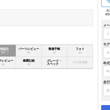
メー
モデ
愛車紹介
パーツレビュー
整備手帳
フォト
(5)
(0)
(2)
(5)
マレビュー
燃費記録
グレード・
中古車情報
年式
スペック
(0)
(0)
走行