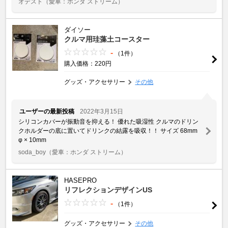
オデスト
（愛車：ホンダ ストリーム）
ダイソー
クルマ用珪藻土コースター
-
（1件）
購入価格：220円
グッズ・アクセサリー
その他
ユーザーの最新投稿
2022年3月15日
シリコンカバーが振動音を抑える！ 優れた吸湿性 クルマのドリン
クホルダーの底に置いてドリンクの結露を吸収！！ サイズ 68mm
φ × 10mm
soda_boy
（愛車：ホンダ ストリーム）
HASEPRO
リフレクションデザインUS
-
（1件）
グッズ・アクセサリー
その他