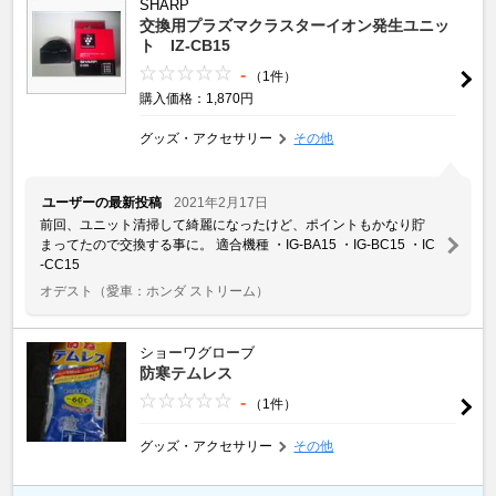
SHARP
交換用プラズマクラスターイオン発生ユニッ
ト IZ-CB15
-
（1件）
購入価格：1,870円
グッズ・アクセサリー
その他
ユーザーの最新投稿
2021年2月17日
前回、ユニット清掃して綺麗になったけど、ポイントもかなり貯
まってたので交換する事に。 適合機種 ・IG-BA15 ・IG-BC15 ・IC
-CC15
オデスト
（愛車：ホンダ ストリーム）
ショーワグローブ
防寒テムレス
-
（1件）
グッズ・アクセサリー
その他