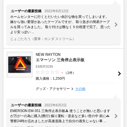
ユーザーの最新投稿
2022年8月12日
ホームセンターに行くとだいたい余計な物を買ってしまいます。
嫁から強い要望があったテーブルですが、 取り急ぎの簡易テーブ
ルを買ってみました。 取り付けは難なく５分程度で完了。 思った
より安っぽい ...
じょごたろう
（愛車：ホンダ ストリーム）
NEW RAYTON
エマーソン 三角停止表示板
EMERSON
-
（1件）
購入価格：1,250円
グッズ・アクセサリー
その他
ユーザーの最新投稿
2022年6月2日
EMERSON EM-351 三角停止表示板🔺 使うことが無いと思います
が万が一の為に購入(携行) 煽り運転・逆走など多い世の中 前に🚓
警察24時か忘れましたが高速道路上で自分の過失じゃない事 ...