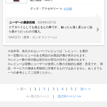
グッズ・アクセサリー
その他
ユーザーの最新投稿
2009年3月7日
ドアガードとしても使えるとの事です。 触ったら凄く柔らかく貼
り易そうだったので購入。
GAZ1171
（愛車：ホンダ ストリーム）
※自作等、表示されないパーツレビューは「レビュー」を選択
※一定数のレビューがある商品のみ製品評価が表示されます。
※レビュー数や表示順は前日分が翌日の日中に反映されます。
※レビューは実際にユーザーが使用した際の主観的な感想・意見です。 商
品・サービスの価値を客観的に評価するものではありません。あくまでも
一つの参考としてご活用ください。
<
前へ
｜
1
｜
2
｜
3
｜
4
｜
5
｜
次へ
>
<< 前の5ページ
｜
次の5ページ >>