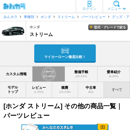
ログイン
メニュー
みんカラ
車種別
ホンダ
ストリーム
パーツレビュー
グッズ・ア
ホンダ
型式・グレードで絞る
ストリーム
マイカーローン徹底比較！
パーツ
整備手帳
愛車紹介
カスタム情報
(52,464)
(26,635)
(8,945)
モデル
レビュー
燃費
中古車
すべて
トップ
(1,653)
(23,039)
(83)
[ホンダ ストリーム] その他の商品一覧｜
パーツレビュー