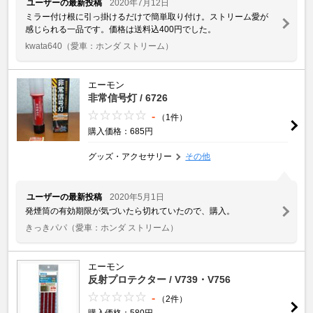
ユーザーの最新投稿
2020年7月12日
ミラー付け根に引っ掛けるだけで簡単取り付け。ストリーム愛が
感じられる一品です。価格は送料込400円でした。
kwata640
（愛車：ホンダ ストリーム）
エーモン
非常信号灯 / 6726
-
（1件）
購入価格：685円
グッズ・アクセサリー
その他
ユーザーの最新投稿
2020年5月1日
発煙筒の有効期限が気づいたら切れていたので、購入。
きっきパパ
（愛車：ホンダ ストリーム）
エーモン
反射プロテクター / V739・V756
-
（2件）
購入価格：580円