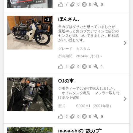
7
0
0
0
ぼんさん。
3
+
角カブはダサいと思っていましたが、
最近やっと角カブのデザインに自分の
センスが追いついてきました。昭和感
がいい感じです。
グレード
カスタム
所有期間
2024年1月5日～
4
0
0
1
OJの車
ジモティーで6万円で購入しました。
・オイルタンク亀裂 ・マフラー取り付
けボルト破損
型式
C90CM1（2001年製）
6
0
0
9
masa-shiの"鉄カブ"