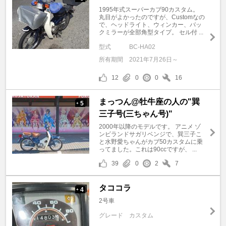
1995年式スーパーカブ90カスタム。
丸目がよかったのですが、Customなの
で、ヘッドライト、ウィンカー、バッ
クミラーが全部角型タイプ。 セル付 ...
型式
BC-HA02
所有期間
2021年7月26日～
12
0
0
16
まっつん@牡牛座の人の"巽
5
+
三子号(三ちゃん号)"
2000年以降のモデルです。 アニメ ゾ
ンビランドサガリベンジで、巽三子こ
と水野愛ちゃんがカブ50カスタムに乗
ってました。これは90ccですが、 ...
39
0
2
7
タココラ
4
+
2号車
グレード
カスタム