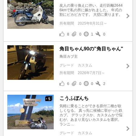
友人の乗り換えに伴い、走行距離2644
6kmで私の所に嫁がれました。 年式の
割にピカピカです。 大切に乗ります。
所有期間
2025年8月31日～
8
0
1
0
角目ちゃん90の"角目ちゃん"
角目カブ主
グレード
カスタム
所有期間
2026年7月7日～
6
0
0
2
こうふぼんち
5
+
気軽に乗ることができる原付二種が欲
しくなる。 真っ先に候補に挙がった鉄
カブ。 デラックスか、カスタムかで悩
むが、あまり見ないカスタムを選択。
ランニ ...
グレード
カスタム