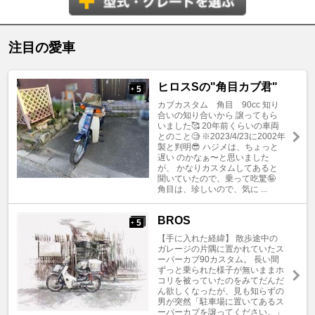
注目の愛車
ヒロスSの"角目カブ君"
5
+
カブカスタム 角目 90cc 知り
合いの知り合いから 譲ってもら
いました🥰 20年前くらいの車両
とのこと🧐 ※2023/4/23に2002年
製と判明😎 ハジメは、ちょっと
遅い のかなぁ〜と思いました
が、 かなりカスタムしてあると
聞いていたので、乗って吃驚🤪
角目は、珍しいので、気に ...
BROS
5
+
【手に入れた経緯】 散歩途中の
ガレージの片隅に置かれていたス
ーパーカブ90カスタム。 長い間
ずっと乗られた様子が無いままホ
コリを被っていたのをみてだんだ
ん欲しくなったが、見も知らずの
男が突然「駐車場に置いてあるス
ーパーカブを譲ってください。」