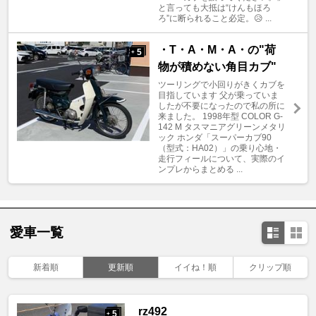
と言っても大抵は“けんもほろ
ろ”に断られること必定。😥 ...
・T・A・M・A・の"荷
5
+
物が積めない角目カブ"
ツーリングで小回りがきくカブを
目指しています 父が乗っていま
したが不要になったので私の所に
来ました。 1998年型 COLOR G-
142 M タスマニアグリーンメタリ
ック ホンダ「スーパーカブ90
（型式：HA02）」の乗り心地・
走行フィールについて、実際のイ
ンプレからまとめる ...
愛車一覧
新着順
更新順
イイね！順
クリップ順
rz492
5
+