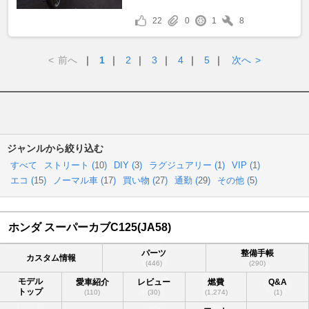
22
0
1
8
<
前へ
｜
1
｜
2
｜
3
｜
4
｜
5
｜
次へ
>
ジャンルから絞り込む
すべて
ストリート (
10
)
DIY (
3
)
ラグジュアリー (
1
)
VIP (
1
)
エコ (
15
)
ノーマル車 (
17
)
買い物 (
27
)
通勤 (
29
)
その他 (
5
)
ホンダ スーパーカブC125(JA58)
パーツ
整備手帳
カスタム情報
(446)
(290)
モデル
愛車紹介
レビュー
燃費
Q&A
トップ
(110)
(30)
(1,274)
(1)