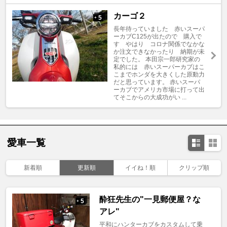
カーゴ２
5
+
長年待っていました 赤いスーパ
ーカブC125が出たので 購入で
す やはり コロナ関係でなかな
か注文できなかったり 納期が未
定でした。 本田宗一郎研究家の
私的には 赤いスーパーカブはこ
こまでホンダを大きくした原動力
だと思っています。 赤いスーパ
ーカブでアメリカ市場に打って出
てそこからの大成功がい ...
愛車一覧
新着順
更新順
イイね！順
クリップ順
酔狂先生の"一見郵便屋？な
5
+
アレ"
平和にハンターカブをカスタムして乗