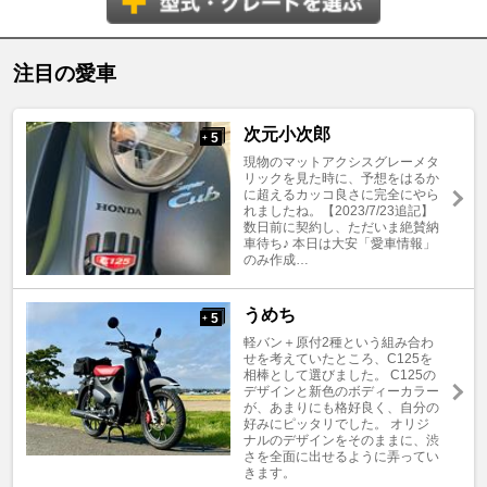
注目の愛車
次元小次郎
5
+
現物のマットアクシスグレーメタ
リックを見た時に、予想をはるか
に超えるカッコ良さに完全にやら
れましたね。【2023/7/23追記】
数日前に契約し、ただいま絶賛納
車待ち♪ 本日は大安「愛車情報」
のみ作成…
うめち
5
+
軽バン＋原付2種という組み合わ
せを考えていたところ、C125を
相棒として選びました。 C125の
デザインと新色のボディーカラー
が、あまりにも格好良く、自分の
好みにピッタリでした。 オリジ
ナルのデザインをそのままに、渋
さを全面に出せるように弄ってい
きます。