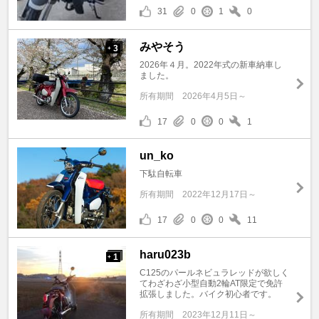
31
0
1
0
みやそう
3
+
2026年４月。2022年式の新車納車し
ました。
所有期間
2026年4月5日～
17
0
0
1
un_ko
下駄自転車
所有期間
2022年12月17日～
17
0
0
11
haru023b
1
+
C125のパールネビュラレッドが欲しく
てわざわざ小型自動2輪AT限定で免許
拡張しました。バイク初心者です。
所有期間
2023年12月11日～