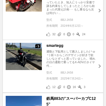
っていたとき、知人にうっかり安価で
譲る約束をしてしまったところから始
まった代替え計画･･･ もし乗るなら次
は何がい ...
型式
8BJ-JA58
所有期間
2024年6月12日～
32
0
0
24
smartegg
5
+
通勤と下駄用として購入しました(＾ω
＾) 前々からこのデザインが好きで欲
しいなとずっと思っていました。 晴れ
の日の通勤で乗ってるX-ADVのタイヤ
代 ...
型式
8BJ-JA58
所有期間
2025年7月24日～
12
0
16
3
鉄馬883の"スーパーカブC12
5"