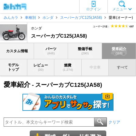
ログイン
メニュー
みんカラ
車種別
ホンダ
スーパーカブC125(JA58)
愛車(オーナー)
ユーザー評価：
4.67
ホンダ
スーパーカブC125(JA58)
パーツ
整備手帳
愛車紹介
カスタム情報
(446)
(290)
(110)
モデル
レビュー
燃費
中古車
すべて
トップ
(30)
(1,274)
愛車紹介
- スーパーカブC125(JA58)
クリア