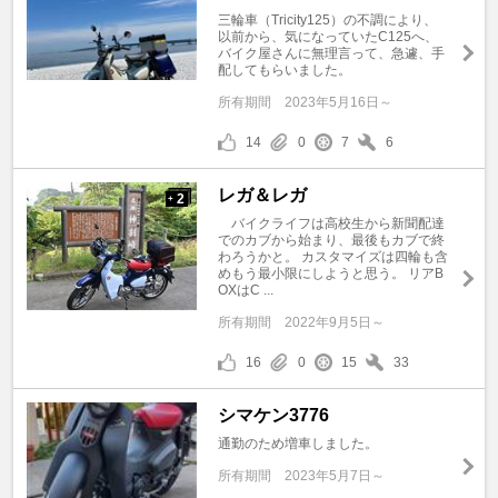
三輪車（Tricity125）の不調により、
以前から、気になっていたC125へ、
バイク屋さんに無理言って、急遽、手
配してもらいました。
所有期間
2023年5月16日～
14
0
7
6
レガ＆レガ
2
+
バイクライフは高校生から新聞配達
でのカブから始まり、最後もカブで終
わろうかと。 カスタマイズは四輪も含
めもう最小限にしようと思う。 リアB
OXはC ...
所有期間
2022年9月5日～
16
0
15
33
シマケン3776
通勤のため増車しました。
所有期間
2023年5月7日～