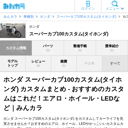
ログイン
メニュー
みんカラ
車種別
ホンダ
スーパーカブ100カスタム(タイホンダ)
カ
ホンダ
スーパーカブ100カスタム(タイホンダ)
パーツ
整備手帳
愛車紹介
カスタム情報
(0)
(0)
(0)
モデル
レビュー
燃費
中古車
すべて
トップ
(0)
(0)
ホンダ スーパーカブ100カスタム(タイホ
ンダ) カスタムまとめ - おすすめのカスタ
ムはこれだ！エアロ・ホイール・LEDな
ど｜みんカラ
ホンダ スーパーカブ100カスタム(タイホンダ) をカスタムしてカーライフを充
実させませんか？おすすめのエアロ、ホイール、LEDやかっこいいカスタムカ