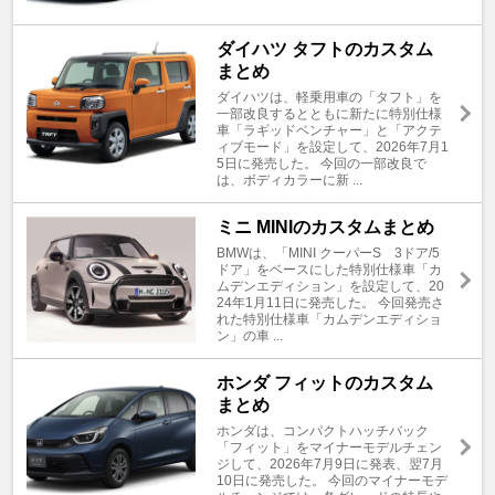
ダイハツ タフトのカスタム
まとめ
ダイハツは、軽乗用車の「タフト」を
一部改良するとともに新たに特別仕様
車「ラギッドベンチャー」と「アクテ
ィブモード」を設定して、2026年7月1
5日に発売した。 今回の一部改良で
は、ボディカラーに新 ...
ミニ MINIのカスタムまとめ
BMWは、「MINI クーパーS 3ドア/5
ドア」をベースにした特別仕様車「カ
ムデンエディション」を設定して、20
24年1月11日に発売した。 今回発売さ
れた特別仕様車「カムデンエディショ
ン」の車 ...
ホンダ フィットのカスタム
まとめ
ホンダは、コンパクトハッチバック
「フィット」をマイナーモデルチェン
ジして、2026年7月9日に発表、翌7月
10日に発売した。 今回のマイナーモデ