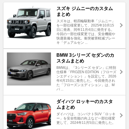
スズキ ジムニーのカスタム
まとめ
スズキは、軽四輪駆動車「ジムニー」
を一部仕様変更して、2025年10月15
日に発表、同年11月4日に発売する。
今回の一部仕様変更では、安全機能や
快適装備を強化。衝突被害軽減ブレー
キ「デュアルセン ...
BMW 3シリーズ セダンのカ
スタムまとめ
BMWは、「3シリーズ セダン」に特別
仕様車「FROZEN EDITION（フローズ
ンエディション）」を設定して、2026
年4月15日に発売した。 今回発売され
た「フローズンエディション」は、M
パ ...
ダイハツ ロッキーのカスタ
ムまとめ
ダイハツは、コンパクトSUV「ロッキ
ー」を安全性能の向上など一部仕様変
更して、2024年11月5日に発売した。