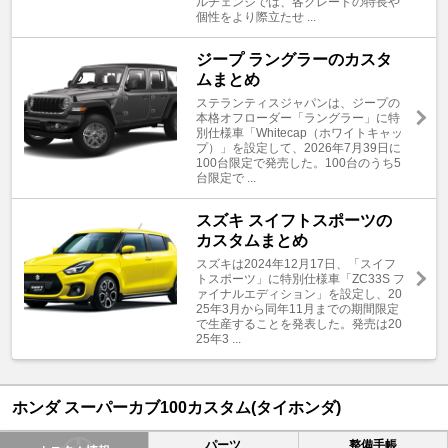
ルチェンジでは、各グレードの特長や
個性をより際立たせ ...
ジープ ラングラーのカスタ
ムまとめ
ステランティスジャパンは、ジープの
本格オフローダー「ラングラー」に特
別仕様車「Whitecap（ホワイトキャッ
プ）」を設定して、2026年7月39日に
100台限定で発売した。100台のうち5
台限定で ...
スズキ スイフトスポーツの
カスタムまとめ
スズキは2024年12月17日、「スイフ
トスポーツ」に特別仕様車「ZC33S フ
ァイナルエディション」を設定し、20
25年3月から同年11月までの期間限定
で生産することを発表した。発売は20
25年3 ...
ホンダ スーパーカブ100カスタム(タイホンダ)
パーツ
整備手帳