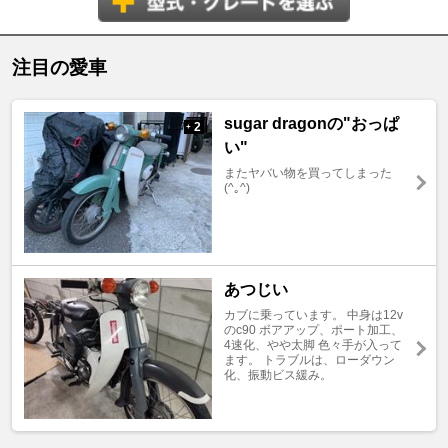
注目の愛車
sugar dragonの"おっぱ
2
+
い"
またヤバい物を買ってしまった
(^｡^)
あつじい
カブに乗っています。 中身は12v
のc90 ボアアップ、ポート加工、
4速化、やや太脚 色々手が入って
ます。 トラブルは、ローダウン
化、振動ビス緩み。