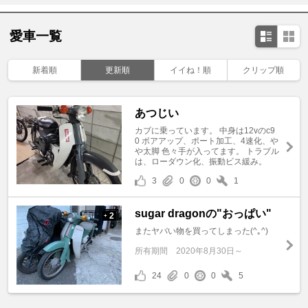
愛車一覧
新着順
更新順
イイね！順
クリップ順
あつじい
カブに乗っています。 中身は12vのc9
0 ボアアップ、ポート加工、4速化、や
や太脚 色々手が入ってます。 トラブル
は、ローダウン化、振動ビス緩み。
3
0
0
1
sugar dragonの"おっぱい"
2
+
またヤバい物を買ってしまった(^｡^)
所有期間
2020年8月30日～
24
0
0
5