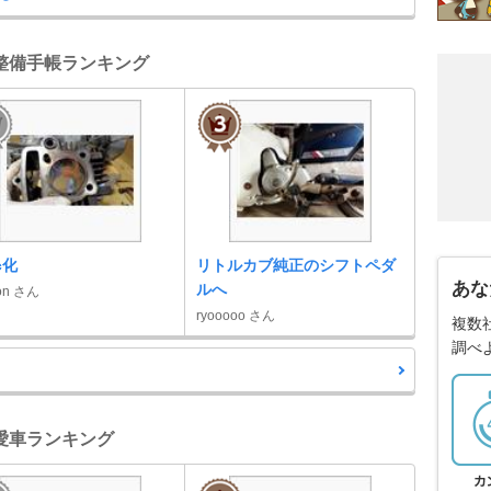
 整備手帳ランキング
c化
リトルカブ純正のシフトペダ
あな
ルへ
on さん
ryooooo さん
複数
調べ
 愛車ランキング