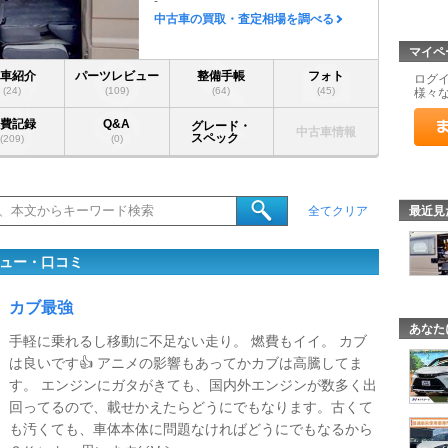
-
中古車の買取・査定相場を調べる
マイペ
愛車紹介
パーツレビュー
整備手帳
フォト
ログ
(24)
(109)
(64)
(45)
様々
燃費記録
Q&A
グレード・
中古車情報
スペック
(209)
(0)
最近見
全てクリア
ビュー・口コミ
カブ最強
あなた
手軽に乗れるし移動に不足ない走り。 燃費もイイ。 カブ
は良いです👍 アニメの影響もあってかカブは高騰してま
す。 エンジンにガタがきても、国内外エンジンが数多く出
回ってるので、載せかえたらどうにでもなります。古くて
も汚くても、車体本体に問題なければどうにでもなるから