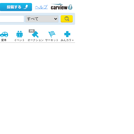
ヘルプ
愛車
イベント
オークション
サーキット
みんカラ＋