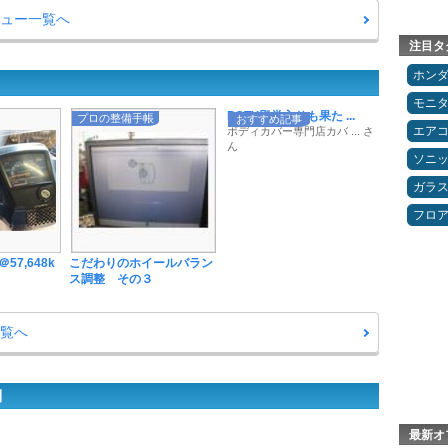
ビュー一覧へ
注目タ
ホン
モニ
POTY殿堂入りも果た ...
プロの整備手帳
おすすめ記事
エア
ボディカバー専門店カバ ... さ
ん
ソニ
ガラ
フロ
7,648k
こだわりのホイールバラン
ス調整 その３
一覧へ
問
最新オ