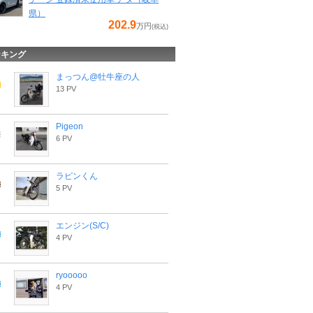
県）
202.9
万円
(税込)
ンキング
まっつん@牡牛座の人
13 PV
Pigeon
6 PV
ラピンくん
5 PV
エンジン(S/C)
4 PV
ryooooo
4 PV