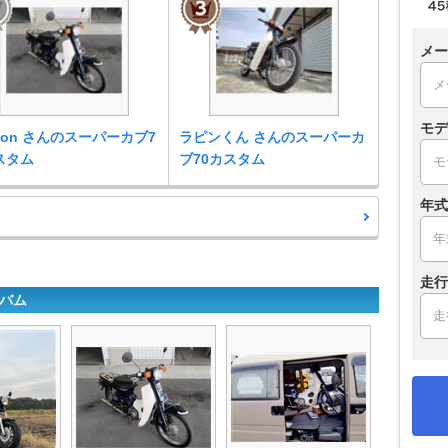
メー
モデ
geon さんのスーパーカブ7
ラピンくん さんのスーパーカ
スタム
ブ70カスタム
年式
走行
ルバム