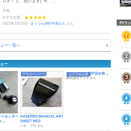
ＯＫ✨ と、思います( ´∀｀ ...
不明
おすすめ度：
PVラ
2022年3月25日
まっつん@牡牛座の人
さん
ビュー一覧へ
ビュー
アウトドアや車中泊を快 ...
デモカーパーツ
おすすめ記事
株式会社アイズ さん
ーツセンター
HASEPRO MAGICAL ART
...
SHEET NEO
ハセ・プロ さん