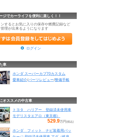
ージでカーライフを便利に楽しく！！
インするとお気に入りの保存や燃費記録など
な管理が出来るようになります
ログイン
た車
ホンダ スーパーカブ70カスタム
愛車紹介
/
パーツレビュー
/
整備手帳
にオススメの中古車
トヨタ ハリアー 登録済未使用車
モデリスタエアロ（東京都）
529.9
万円
(税込)
ホンダ フィット ナビ装着用パッ
ケージ 登録済未使用車 アダ（岐阜