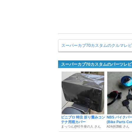
スーパーカブ70カスタムのクルマレ
スーパーカブ70カスタムのパーツレ
ビニプロ 特注 折り畳みコン
NBS バイクパ
テナ用雨カバー
(Bike Parts Cen 
まっつん@牡牛座の人 さん
A24@讃岐 さん