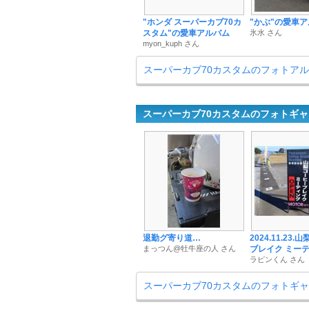
"ホンダ スーパーカブ70カ
"かぶ"の愛車
スタム"の愛車アルバム
氷水 さん
myon_kuph さん
スーパーカブ70カスタムのフォトア
スーパーカブ70カスタムのフォトギ
退勤グ寄り道…
2024.11.23.
まっつん@牡牛座の人 さん
ブレイク ミーティ
ラピンくん さん
スーパーカブ70カスタムのフォトギ