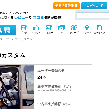
ブログ
イイね！
レビュー
フォト
グループ
スポット
カーライフ
スーパーカブ70カスタム
0カスタム
ユーザー登録台数
24
台
新車本体価格
※（税込）
※メーカー発表当時の価格です
-
中古車支払総額
（税込）