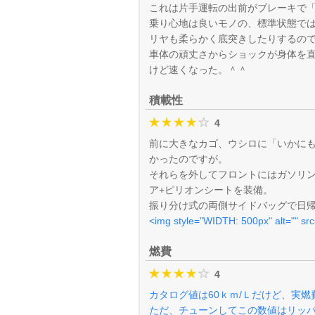
これは片手運転の出前がブレーキで
乗り心地は良いモノの、標準状態で
リヤも柔らかく底突きしたりするの
車体の頑丈さからショックが身体を
けど速くなった。＾＾
積載性
4
前に大きなカゴ、ウシロに「いかに
かったのですが。
それらを外してフロントにはガソリ
ア+ピリオンシートを装備。
振り分け式の両側サイドバッグで日
<img style="WIDTH: 500px" alt="" src
燃費
4
カタログ値は60ｋｍ/Ｌだけど、実燃
ただ、チューンしてこの数値はリッ