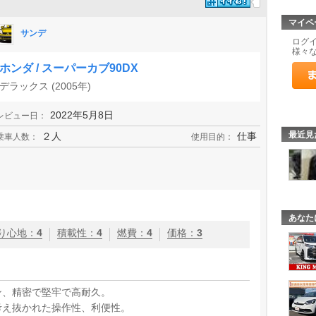
マイペ
サンデ
ログ
様々
ホンダ / スーパーカブ90DX
デラックス (2005年)
2022年5月8日
レビュー日：
最近見
２人
仕事
乗車人数：
使用目的：
あなた
り心地
：
4
積載性
：
4
燃費
：
4
価格
：
3
ン、精密で堅牢で高耐久。
考え抜かれた操作性、利便性。