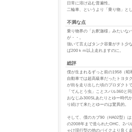
日常に溶け込む普遍性。
二輪車、というより「乗り物」とし
不満な点
乗り物界の「お釈迦様」みたいな
が・・。
強いて言えばタンク容量がチト少ない
ば200ｋｍ以上走れますのに。
総評
僕が生まれるずっと前の1958（
自動車では超高級車だったトヨタク
が街を走り出した頃のプロダクト
「てんとう虫」ことスバル360と
おなじみ300SLあたりとゆー時
り続けて来たとゆーのは驚異的。
そして、僕のカブ90（HA02型）
の2008年まで造られたOHC、2
ゃけ現行型の他のバイクより良く