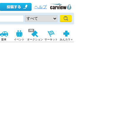
ヘルプ
愛車
イベント
オークション
サーキット
みんカラ＋