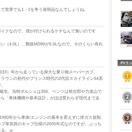
て世界でも1・2を争う発明品なんでしょうね。
バイクなので、僕が付けられるケチなんて無いのです
（4.0L）、郵政MD90が5.0Lなので、そのくらい有れ
PVラ
昭和33）年から走っている偉大な乗り物スーパーカブ。
ラウンの初代やプリンス時代の2代目スカイライン54系
で。
同級生、当時ポルシェは356、ベンツは裕次郎や力道山で
代から「車体機構や基本設計」がほぼ変わらず現代まで走
は1980年から車体/エンジンの基本を変えずに排ガス規制
バルブ単気筒のキャブ仕様の2005年式なのですが、ぶっち
走る。ｗ