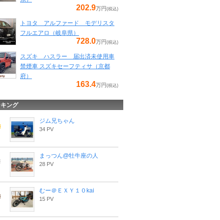
202.9
万円
(税込)
トヨタ アルファード モデリスタ
フルエアロ（岐阜県）
728.0
万円
(税込)
スズキ ハスラー 届出済未使用車
禁煙車 スズキセーフティサ（京都
府）
163.4
万円
(税込)
ンキング
ジム兄ちゃん
34 PV
まっつん@牡牛座の人
28 PV
むー＠ＥＸＹ１０kai
15 PV