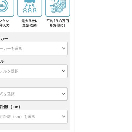
カー
ル
距離（km）