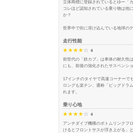
立体商標に登録されているとゆー「
コレほど認知されている乗り物は他に
か？
世界中で街に溶け込んでいる地球の
走行性能
4
前世代の「鉄カブ」は車体の耐久性は
にも、前後の強化されたサスペンシ
17インチのタイヤで高速コーナーで
ロングも楽チン、通称「ビッグドラ
れます。
乗り心地
4
アンチダイブ機構のボトムリンクフ
けるとフロントサスが浮き上がる」