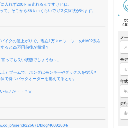
に入れず200ｋｍ走れるんですけどね。
入って、そこから35ｋｍくらいでガス欠症状が出ます。
メー
バイクの値上がりで、現在1万ｋｍソコソコのHA02系を
すると25万円前後が相場？
モデ
と言っても良い状態でしょうね～。
c以上）ブームで、ホンダはモンキーやダックスを復活さ
単位で待つバックオーダーを抱えてるとか。
年式
安いモノか・・？ｗ
走行
ew.co.jp/userid/226671/blog/46091684/