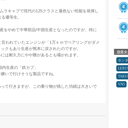
+ヨシムラキャブで現代の125クラスと遜色ない性能を発揮し
走る優等生。
生産をやめて中華部品/中国生産となったのですが、特に
と言われていたエンジンが「1万ｋｍでベアリングがダメ
ョックもあり生産が熊本に戻されたのですが。
注目タ
ルには耐久力にやや難があるとも囁かれます。
ホン
国内生産の「鉄カブ」
LEXU
け継いで行けそうな製品ですね。
TAK
VN5
わって行きますが、この乗り物が残した功績は大きいで