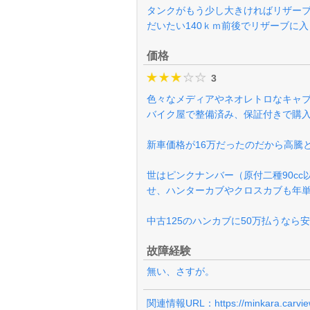
タンクがもう少し大きければリザーブ
だいたい140ｋｍ前後でリザーブに
価格
3
色々なメディアやネオレトロなキャブ
バイク屋で整備済み、保証付きで購入
新車価格が16万だったのだから高騰
世はピンクナンバー（原付二種90c
せ、ハンターカブやクロスカブも年
中古125のハンカブに50万払うなら
故障経験
無い、さすが。
関連情報URL：
https://minkara.carvi