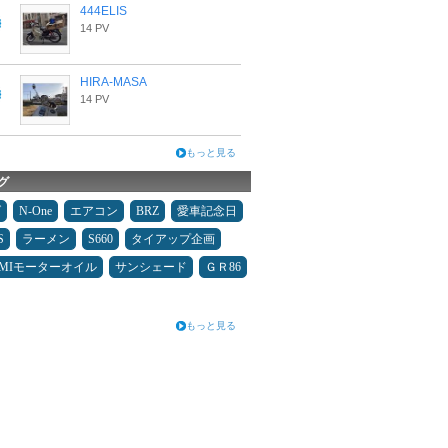
444ELIS
14 PV
HIRA-MASA
14 PV
もっと見る
グ
ダ
N-One
エアコン
BRZ
愛車記念日
S
ラーメン
S660
タイアップ企画
UMIモーターオイル
サンシェード
ＧＲ86
もっと見る