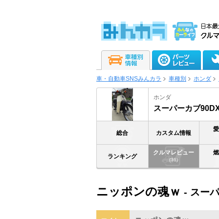
車・自動車SNSみんカラ
車種別
ホンダ
ホンダ
スーパーカブ90D
総合
カスタム情報
クルマレビュー
ランキング
(36)
ニッポンの魂ｗ
- スー