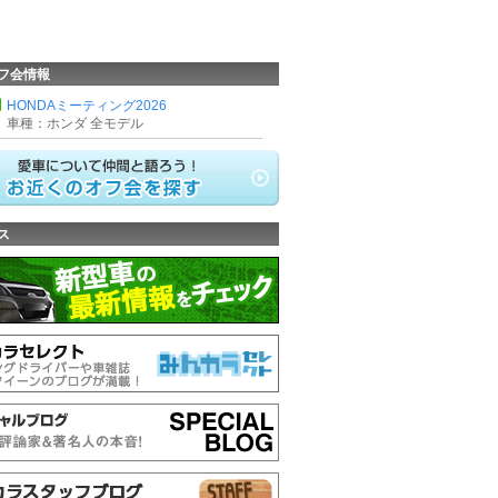
フ会情報
HONDAミーティング2026
車種：ホンダ 全モデル
ス