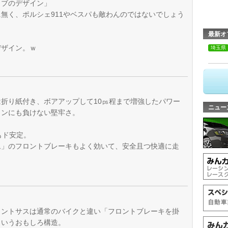
カブのデザイン」
無く、ポルシェ911やベスパも敵わんのではないでしょう
最新オ
デザイン。ｗ
埼玉県
折り紙付き、ボアアップして10㎰程まで増強したパワー
ニュー
ョンにも負けない堅牢さ。
もド安定。
ム」のフロントブレーキもよく効いて、安全且つ快適に走
ロントサスは通常のバイクと違い「フロントブレーキを掛
というおもしろ構造。