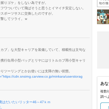
「握りゴケ」をしない為ですが。
はフワついていて飛ばそうと思うとイマイチ安定しない。
でスポーツサスに交換したのですが。
直撃してツライ。ｗ
もカブ」な大型キャリアを装備していて、積載性は文句な
ン携行缶用小型バッグとリヤにはリトルカブ用小型キャリ
帰りツーリングとかお使いには支障の無い状態。
="https://cdn.snsimg.carview.co.jp/minkara/userstorag
あな
複数
調べ
費はだいたいリッター46～47ｋｍ
パ。