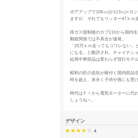
ボアアップで106㏄(か113㏄)
ますが、それでもリッター47ｋｍ
排ガス規制後のカブ110から国内
郵政関係では不具合が連発。
「20万ｋｍ走ってもコワレない」
になる」と酷評され、チャイナシ
結局中華部品は変わらず現行モデ
昭和の匠の息吹が根付く国内部品/
時を超え、末永く子供や孫にも受
時代はＦＩから電気モーターに代
しょうね～。
デザイン
4