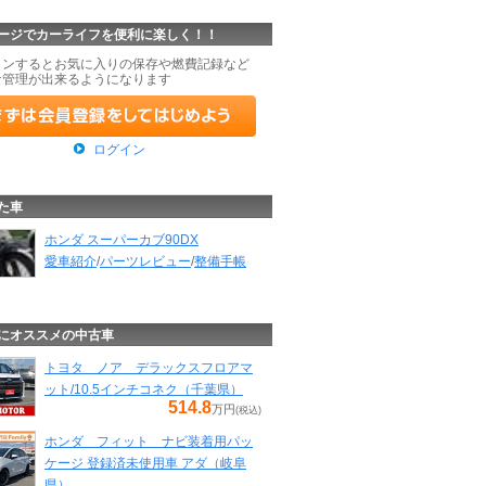
ージでカーライフを便利に楽しく！！
インするとお気に入りの保存や燃費記録など
な管理が出来るようになります
ログイン
た車
ホンダ スーパーカブ90DX
愛車紹介
/
パーツレビュー
/
整備手帳
にオススメの中古車
トヨタ ノア デラックスフロアマ
ット/10.5インチコネク（千葉県）
514.8
万円
(税込)
ホンダ フィット ナビ装着用パッ
ケージ 登録済未使用車 アダ（岐阜
県）