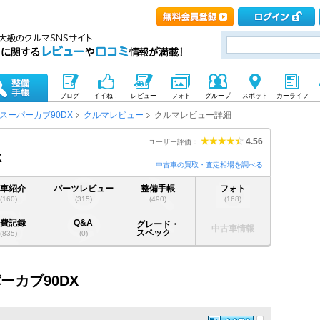
ブログ
イイね！
レビュー
フォト
グループ
スポット
カーライフ
スーパーカブ90DX
クルマレビュー
クルマレビュー詳細
4.56
ユーザー評価：
X
中古車の買取・査定相場を調べる
愛車紹介
パーツレビュー
整備手帳
フォト
(160)
(315)
(490)
(168)
燃費記録
Q&A
グレード・
中古車情報
スペック
(835)
(0)
パーカブ90DX