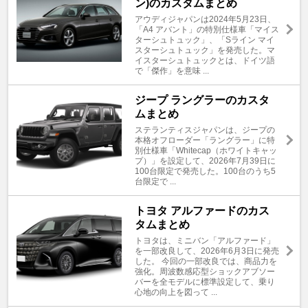
ン)のカスタムまとめ
アウディジャパンは2024年5月23日、
「A4 アバント」の特別仕様車「マイス
ターシュトュック」、「Sライン マイ
スターシュトュック」を発売した。マ
イスターシュトュックとは、ドイツ語
で「傑作」を意味 ...
ジープ ラングラーのカスタ
ムまとめ
ステランティスジャパンは、ジープの
本格オフローダー「ラングラー」に特
別仕様車「Whitecap（ホワイトキャッ
プ）」を設定して、2026年7月39日に
100台限定で発売した。100台のうち5
台限定で ...
トヨタ アルファードのカス
タムまとめ
トヨタは、ミニバン「アルファード」
を一部改良して、2026年6月3日に発売
した。 今回の一部改良では、商品力を
強化。周波数感応型ショックアブソー
バーを全モデルに標準設定して、乗り
心地の向上を図って ...