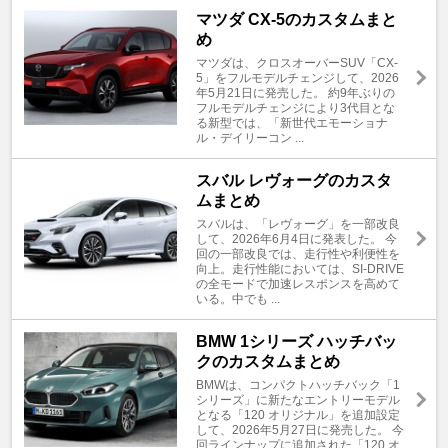
マツダ CX-5のカスタムまと
め
マツダは、クロスオーバーSUV「CX-
5」をフルモデルチェンジして、2026
年5月21日に発売した。 約9年ぶりの
フルモデルチェンジにより3代目とな
る新型では、「新世代エモーショナ
ル・デイリーコン ...
スバル レヴォーグのカスタ
ムまとめ
スバルは、「レヴォーグ」を一部改良
して、2026年6月4日に発表した。 今
回の一部改良では、走行性や利便性を
向上。走行性能においては、SI-DRIVE
の全モードで加速レスポンスを高めて
いる。中でも ...
BMW 1シリーズ ハッチバッ
クのカスタムまとめ
BMWは、コンパクトハッチバック「1
シリーズ」に新たなエントリーモデル
となる「120 オリジナル」を追加設定
して、2026年5月27日に発売した。 今
回ラインナップに追加された「120 オ