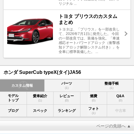
リジナル ...
トヨタ プリウスのカスタム
まとめ
トヨタは、「プリウス」を一部改良し
て、2026年7月1日に発売した。 今回
の一部改良では、装備を強化。「車速
感応オートパワードアロック（衝撃感
知ドアロック解除システム付き）」を
全車に標準装備した。 ...
ホンダ SuperCub typeX(タイ)JA56
パーツ
整備手帳
カスタム情報
(1)
(1)
モデル
愛車紹介
レビュー
燃費
Q&A
トップ
(1)
(0)
(0)
(0)
フォト
ブログ
スペック
ランキング
中古車
(1)
ページの先頭へ ▲