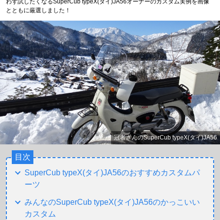
わず試したくなるSuperCub typeX(タイ)JA56オーナーのカスタム実例を画像
とともに厳選しました！
冠者さんのSuperCub typeX(タイ)JA56
目次
SuperCub typeX(タイ)JA56のおすすめカスタムパ
ーツ
みんなのSuperCub typeX(タイ)JA56のかっこいい
カスタム