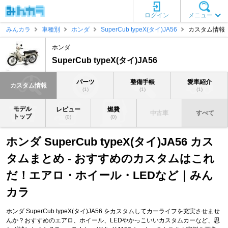
ログイン
メニュー
みんカラ
車種別
ホンダ
SuperCub typeX(タイ)JA56
カスタム情報
ホンダ
SuperCub typeX(タイ)JA56
パーツ
整備手帳
愛車紹介
カスタム情報
(1)
(1)
(1)
モデル
レビュー
燃費
中古車
すべて
トップ
(0)
(0)
ホンダ SuperCub typeX(タイ)JA56 カス
タムまとめ - おすすめのカスタムはこれ
だ！エアロ・ホイール・LEDなど｜みん
カラ
ホンダ SuperCub typeX(タイ)JA56 をカスタムしてカーライフを充実させませ
んか？おすすめのエアロ、ホイール、LEDやかっこいいカスタムカーなど、思