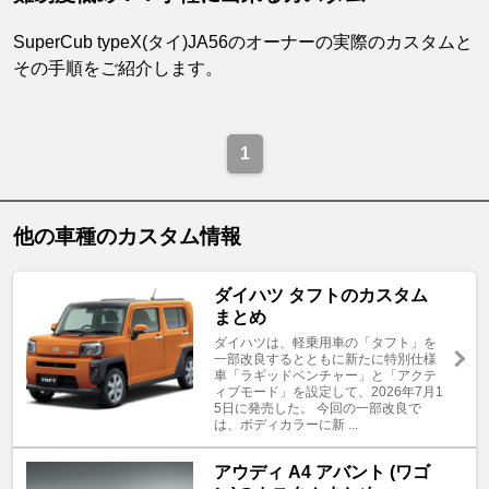
SuperCub typeX(タイ)JA56のオーナーの実際のカスタムと
その手順をご紹介します。
1
他の車種のカスタム情報
ダイハツ タフトのカスタム
まとめ
ダイハツは、軽乗用車の「タフト」を
一部改良するとともに新たに特別仕様
車「ラギッドベンチャー」と「アクテ
ィブモード」を設定して、2026年7月1
5日に発売した。 今回の一部改良で
は、ボディカラーに新 ...
アウディ A4 アバント (ワゴ