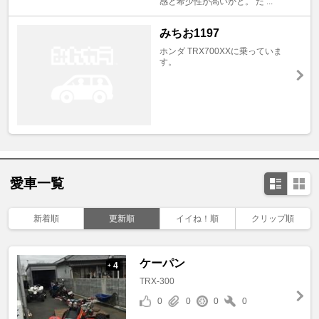
感と希少性が高いかと。 た ...
みちお1197
ホンダ TRX700XXに乗っていま
す。
愛車一覧
新着順
更新順
イイね！順
クリップ順
ケーパン
4
+
TRX-300
0
0
0
0