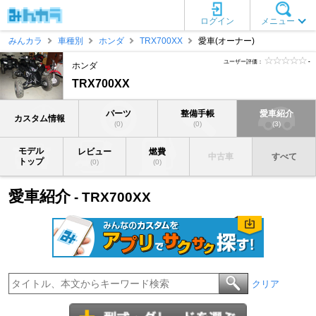
ログイン
メニュー
みんカラ
車種別
ホンダ
TRX700XX
愛車(オーナー)
ユーザー評価：
-
ホンダ
TRX700XX
パーツ
整備手帳
愛車紹介
カスタム情報
(0)
(0)
(3)
モデル
レビュー
燃費
中古車
すべて
トップ
(0)
(0)
愛車紹介
- TRX700XX
クリア