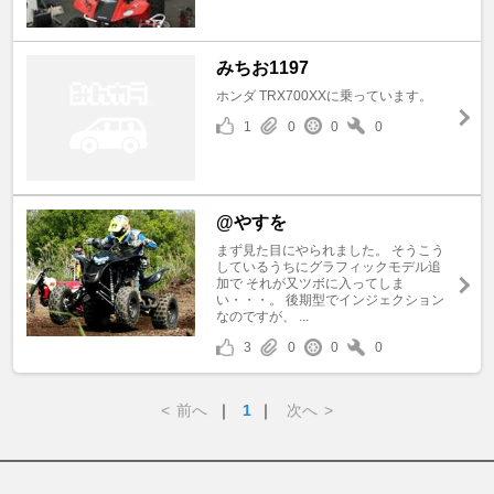
みちお1197
ホンダ TRX700XXに乗っています。
1
0
0
0
@やすを
まず見た目にやられました。 そうこう
しているうちにグラフィックモデル追
加で それが又ツボに入ってしま
い・・・。 後期型でインジェクション
なのですが、 ...
3
0
0
0
<
前へ
｜
1
｜
次へ
>