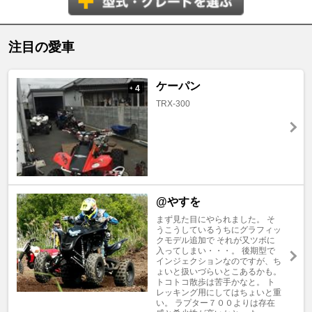
注目の愛車
ケーパン
4
+
TRX-300
@やすを
まず見た目にやられました。 そ
うこうしているうちにグラフィッ
クモデル追加で それが又ツボに
入ってしまい・・・。 後期型で
インジェクションなのですが、ち
ょいと扱いづらいとこあるかも。
トコトコ散歩は苦手かなと。 ト
レッキング用にしてはちょいと重
い。 ラプター７００よりは存在