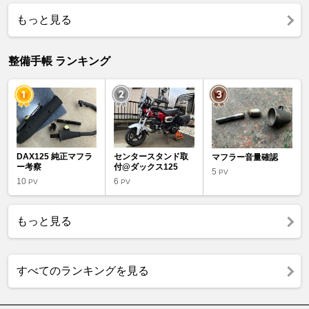
もっと見る
整備手帳 ランキング
DAX125 純正マフラ
センタースタンド取
マフラー音量確認
ー考察
付@ダックス125
5
PV
10
6
PV
PV
もっと見る
すべてのランキングを見る