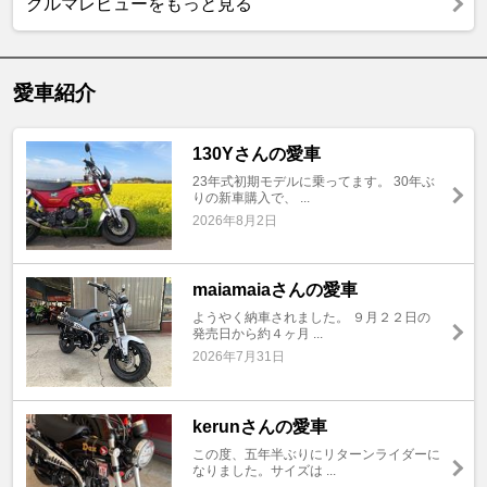
クルマレビューをもっと見る
愛車紹介
130Yさんの愛車
23年式初期モデルに乗ってます。 30年ぶ
りの新車購入で、 ...
2026年8月2日
maiamaiaさんの愛車
ようやく納車されました。 ９月２２日の
発売日から約４ヶ月 ...
2026年7月31日
kerunさんの愛車
この度、五年半ぶりにリターンライダーに
なりました。サイズは ...