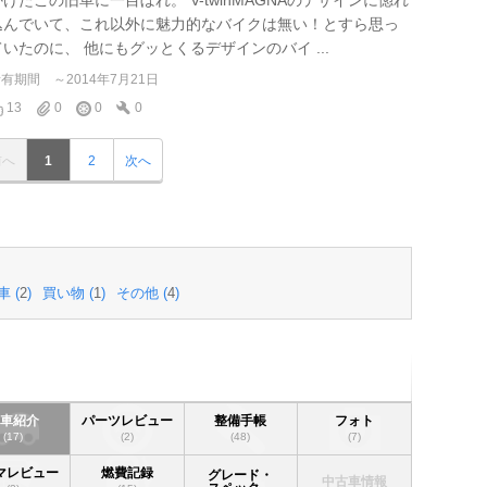
かけたこの旧車に一目ぼれ。 V-twinMAGNAのデザインに惚れ
込んでいて、これ以外に魅力的なバイクは無い！とすら思っ
ていたのに、 他にもグッとくるデザインのバイ ...
所有期間
～2014年7月21日
13
0
0
0
前へ
1
2
次へ
 (
2
)
買い物 (
1
)
その他 (
4
)
愛車紹介
パーツレビュー
整備手帳
フォト
(17)
(2)
(48)
(7)
マレビュー
燃費記録
グレード・
中古車情報