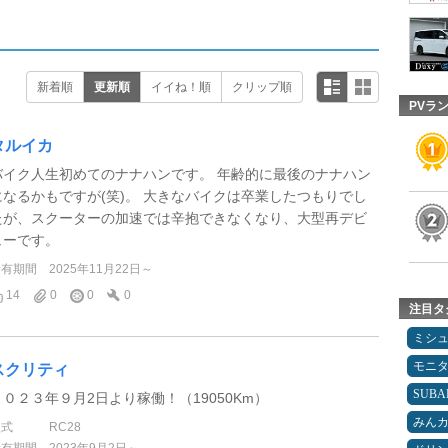
新着順
更新順
イイね！順
クリップ順
PVラ
タルイカ
バイク人生初めてのナナハンです。 年齢的に最後のナナハン
になるかもですが(笑)。 大きなバイクは卒業したつもりでし
たが、スクーターの加速では辛抱できなくなり、大型再デビ
ューです。
所有期間
2025年11月22日～
14
0
0
0
注目タ
ミシ
モニ
スクリティ
SUBA
２０２３年９月2日より稼働！（19050Km）
みん
型式
RC28
所有期間
2023年9月2日～