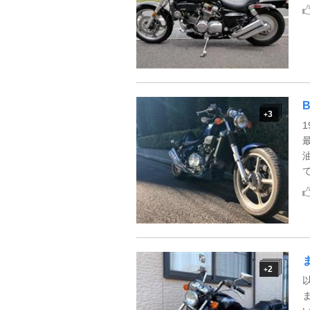
3
+
2
+