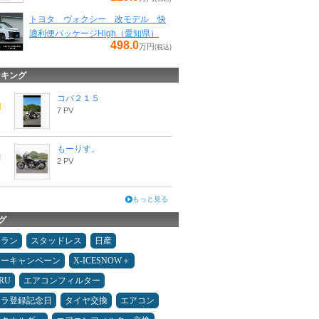
トヨタ ヴォクシー 改モデル 快
適利便パッケージHigh（愛知県）
498.0
万円
(税込)
ンキング
コバ２１５
7 PV
もーりす。
2 PV
もっと見る
グ
ュラン
スタッドレス
日産
ターキャンペーン
X-ICESNOW＋
RU
エアコンフィルター
カラ登録記念日
タイヤ交換
エアコン