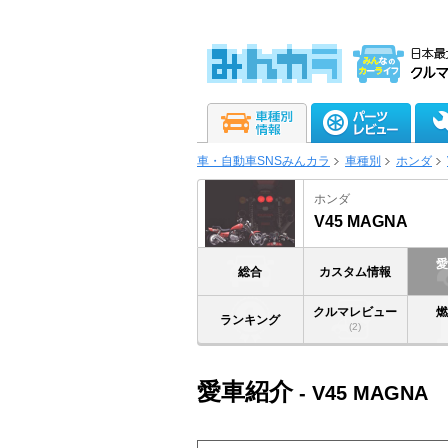
車・自動車SNSみんカラ
車種別
ホンダ
ホンダ
V45 MAGNA
総合
カスタム情報
クルマレビュー
ランキング
(2)
愛車紹介
- V45 MAGNA