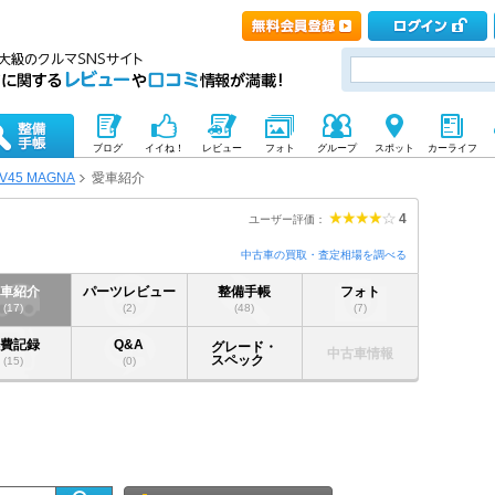
ブログ
イイね！
レビュー
フォト
グループ
スポット
カーライフ
V45 MAGNA
愛車紹介
4
ユーザー評価：
中古車の買取・査定相場を調べる
愛車紹介
パーツレビュー
整備手帳
フォト
(17)
(2)
(48)
(7)
燃費記録
Q&A
グレード・
中古車情報
スペック
(15)
(0)