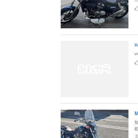
n
v
M