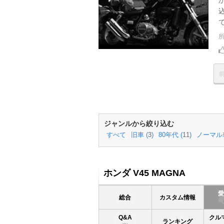
ジャンルから絞り込む
すべて
旧車 (
3
)
80年代 (
11
)
ノーマル車
ホンダ V45 MAGNA
総合
カスタム情報
Q&A
クル
ランキング