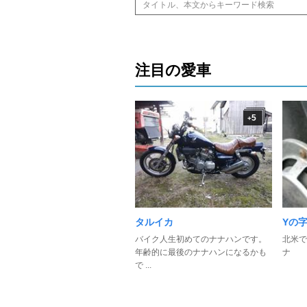
注目の愛車
5
+
タルイカ
Yの
バイク人生初めてのナナハンです。
北米で
年齢的に最後のナナハンになるかも
ナ
で ...