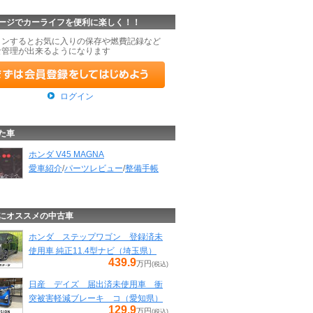
ージでカーライフを便利に楽しく！！
インするとお気に入りの保存や燃費記録など
な管理が出来るようになります
ログイン
た車
ホンダ V45 MAGNA
愛車紹介
/
パーツレビュー
/
整備手帳
にオススメの中古車
ホンダ ステップワゴン 登録済未
使用車 純正11.4型ナビ（埼玉県）
439.9
万円
(税込)
日産 デイズ 届出済未使用車 衝
突被害軽減ブレーキ コ（愛知県）
129.9
万円
(税込)