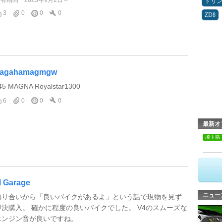
ドリ
3
0
0
0
ZD8
agahamagmgw
45 MAGNA Royalstar1300
6
0
0
0
最新オ
埼玉県
 Garage
ニュー
知り合いから「良いバイクがあるよ」という話で現物を見ず
即決購入。 確かに程度の良いバイクでした。 V4のスムーズな
エンジン音が良いですね。