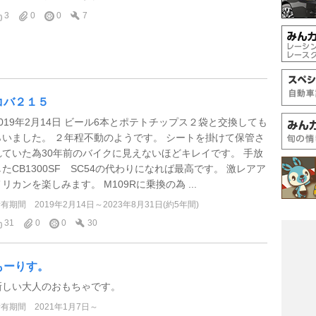
3
0
0
7
コバ２１５
2019年2月14日 ビール6本とポテトチップス２袋と交換しても
らいました。 ２年程不動のようです。 シートを掛けて保管さ
れていた為30年前のバイクに見えないほどキレイです。 手放
したCB1300SF SC54の代わりになれば最高です。 激レアア
メリカンを楽しみます。 M109Rに乗換の為 ...
所有期間
2019年2月14日～2023年8月31日(約5年間)
31
0
0
30
もーりす。
新しい大人のおもちゃです。
所有期間
2021年1月7日～