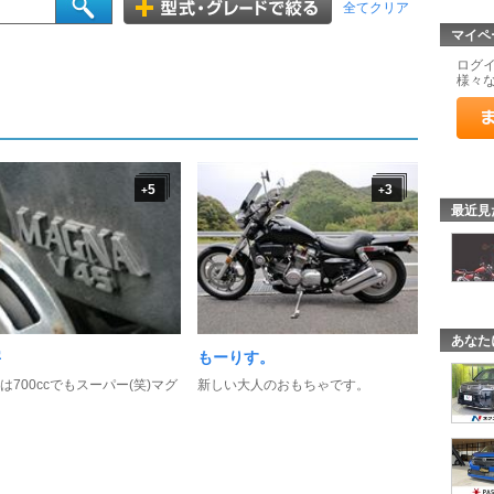
全てクリア
マイペ
ログ
様々
5
3
+
+
最近見
あなた
字
もーりす。
は700ccでもスーパー(笑)マグ
新しい大人のおもちゃです。