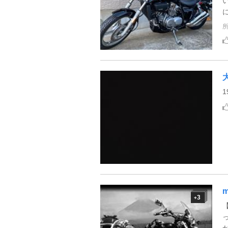
1
m
3
+
【