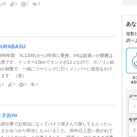
30
0
2
9
あな
複数
調べ
BURABASU
1988年製 XL1200Lから3年前に乗換、V4は超速いが燃費は
最悪です、リッター12kmでタンクが12 Lなので、ガソリン給
油が頻繁で、一緒にツーリングに行くメンバーに迷惑をかけ
てます （笑）
4
0
0
0
メー
まさおvo
モデ
以前仕事でお世話になってバイク屋さんで探してもらったら
まさかみつかり即決しちゃいました。30年以上思い焦がれて