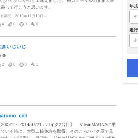
いたバイクにやっと出逢えました。 極力ノーマルのまま大事
年式
に乗って行こうと思います。
所有期間
2019年11月18日～
4
0
0
0
走行
大きいじいじ
988
2
0
0
1
arumo_cell
2003年～2014/07/21：バイク2台目】 V-twinMAGNAに乗
っている時に、大型二輪免許を取得。そのころバイク屋で見