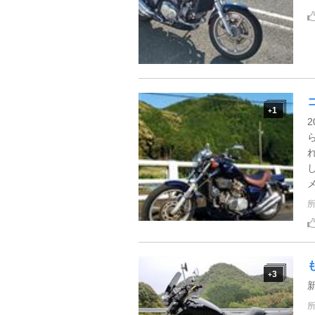
1
+
3
+