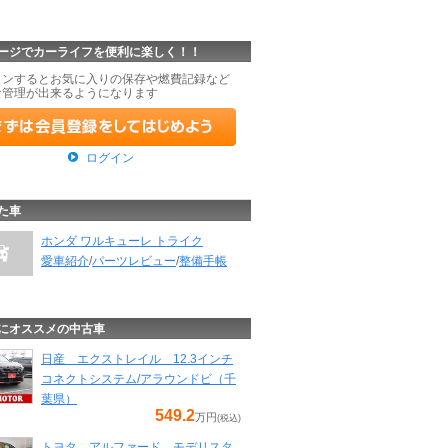
ージでカーライフを便利に楽しく！！
インするとお気に入りの保存や燃費記録など
な管理が出来るようになります
ログイン
た車
ホンダ ワルキューレ トライク
愛車紹介
/
パーツレビュー
/
整備手帳
にオススメの中古車
日産 エクストレイル 12.3インチ
コネクトシステム/アラウンドビ（千
葉県）
549.2
万円
(税込)
トヨタ アルファード モデリスタ