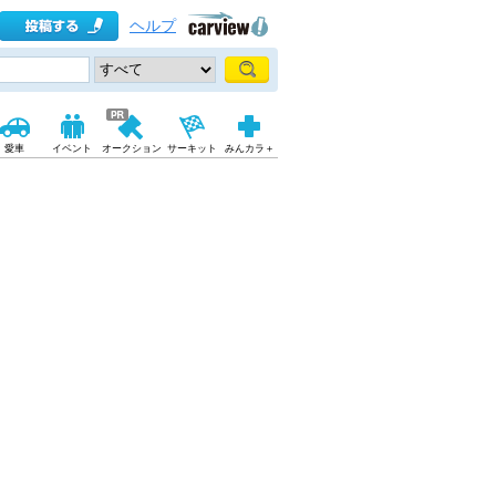
ヘルプ
愛車
イベント
オークション
サーキット
みんカラ＋