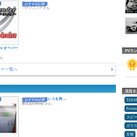
Blue Batter ...
おすすめ記事
パナソニック さん
umi オーバー
PVラ
さん
ュー一覧へ
注目タ
ハイエンドドラレコを再 ...
おすすめ記事
TAK
株式会社iKeep さん
Premi
スピ
ガラ
京都