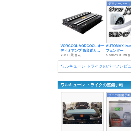
デモカーパーツ
VORCOOL VORCOOL オー
AUTOMAX iz
ディオアンプ 高音質カ ...
フェンダー
YOSHI蔵 さん
automax-izumi 
ワルキューレ トライクのパーツレビ
ワルキューレ トライクの整備手帳
プロの整備手帳