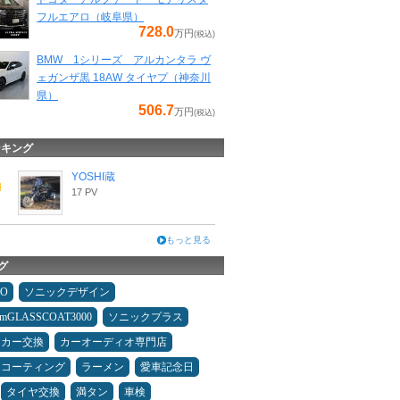
フルエアロ（岐阜県）
728.0
万円
(税込)
BMW 1シリーズ アルカンタラ ヴ
ェガンザ黒 18AW タイヤプ（神奈川
県）
506.7
万円
(税込)
ンキング
YOSHI蔵
17 PV
もっと見る
グ
MO
ソニックデザイン
umGLASSCOAT3000
ソニックプラス
ーカー交換
カーオーディオ専門店
スコーティング
ラーメン
愛車記念日
タイヤ交換
満タン
車検