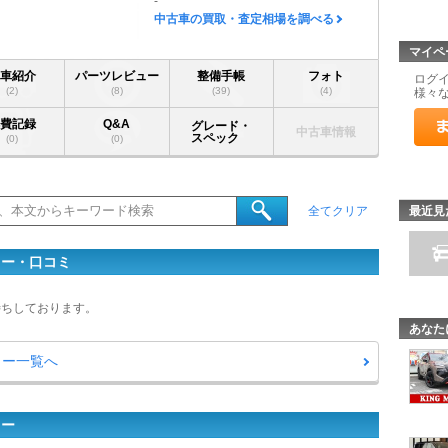
-
中古車の買取・査定相場を調べる
マイペ
愛車紹介
パーツレビュー
整備手帳
フォト
ログ
(2)
(8)
(39)
(4)
様々
燃費記録
Q&A
グレード・
中古車情報
スペック
(0)
(0)
最近見
全てクリア
ュー・口コミ
待ちしております。
あなた
ュー一覧へ
ュー