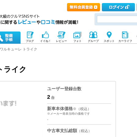
ブログ
イイね！
レビュー
フォト
グループ
スポット
カーライフ
ワルキューレ トライク
トライク
ユーザー登録台数
2
台
新車本体価格
※（税込）
※メーカー発表当時の価格です
-
中古車支払総額
（税込）