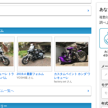
あな
複数
調べ
バム
メー
ューレ トラ
2019.4 最新フォルム
カスタムペイント ホンダ ワ
ルバム
YOSHI蔵 さん
レキューレ
factory.sei さん
モデ
バム一覧へ
年式
ラリー