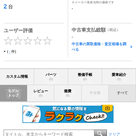
※メーカー発表当時の価格です
2
台
-
中古車支払総額
（税込）
ユーザー評価
-
中古車の買取価格・査定相場を調
べる
-
(
-
件)
パーツ
整備手帳
愛車紹介
カスタム情報
(0)
(0)
(2)
モデル
レビュー
燃費
中古車
すべて
トップ
(0)
(0)
クリア