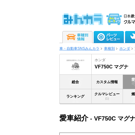
車・自動車SNSみんカラ
車種別
ホンダ
ホンダ
VF750C マグナ
総合
カスタム情報
クルマレビュー
ランキング
(1)
愛車紹介
- VF750C マグ