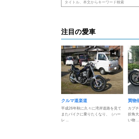
注目の愛車
4
+
クルマ道楽道
買物
平成26年秋に久々に湾岸道路を見て
カプチ
またバイクに乗りたくなり、（ハー
折角大
レ ...
い物 ...