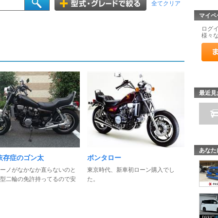
全てクリア
マイペ
ログ
様々
最近見
あなた
依存症のゴン太
ボンタロー
ーノがなかなか直らないのと
東京時代、新車初ローン購入でし
型二輪の免許持ってるので安
た。