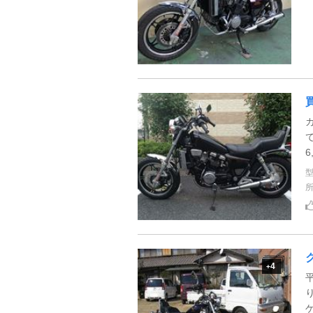
6
4
+