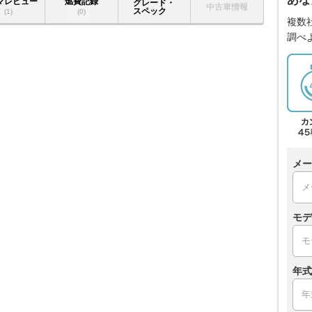
マレビュー
燃費記録
グレード・
中古車情報
スペック
(1)
(0)
複数
調べ
メー
モデ
年式