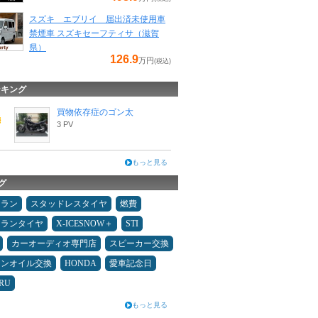
スズキ エブリイ 届出済未使用車
禁煙車 スズキセーフティサ（滋賀
県）
126.9
万円
(税込)
ンキング
買物依存症のゴン太
3 PV
もっと見る
グ
ュラン
スタッドレスタイヤ
燃費
ュランタイヤ
X-ICESNOW＋
STI
カーオーディオ専門店
スピーカー交換
ジンオイル交換
HONDA
愛車記念日
RU
もっと見る