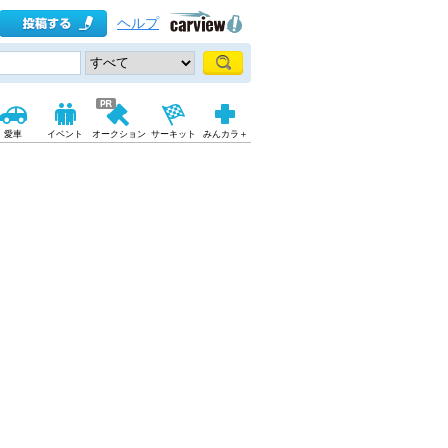
ヘルプ
愛車
イベント
オークション
サーキット
みんカラ＋