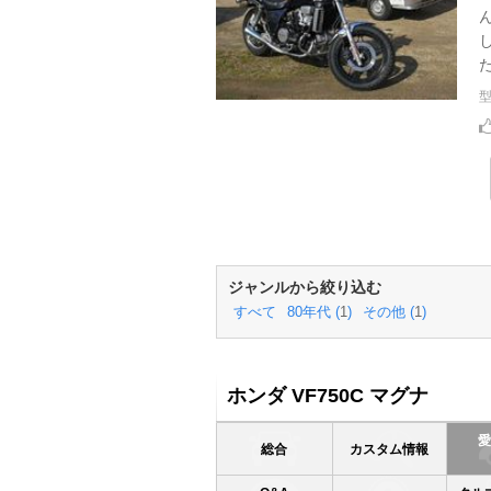
ジャンルから絞り込む
すべて
80年代 (
1
)
その他 (
1
)
ホンダ VF750C マグナ
総合
カスタム情報