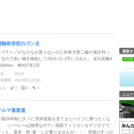
買物依存症のゴン太
最新オ
カプチーノがなかなか直らないのと折角大型二輪の免許持っ
てるので安い物を物色して2013-11-2手に入れた。 走行距離4
埼玉県
,560km、検H27年2月
型式
RC09
所有期間
2013年11月2日～
11
0
0
6
ニュー
クルマ道楽道
平成26年秋に久々に湾岸道路を見てまたバイクに乗りたくな
り、（ハーレーは無理なので）国産アメリカンをヤフオクで
ゲット。基本、秋･春・しか乗りませんが・・・ 背後のすっぴ