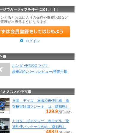
ージでカーライフを便利に楽しく！！
インするとお気に入りの保存や燃費記録など
な管理が出来るようになります
ログイン
た車
ホンダ VF750C マグナ
愛車紹介
/
パーツレビュー
/
整備手帳
にオススメの中古車
日産 デイズ 届出済未使用車 衝
突被害軽減ブレーキ コ（愛知県）
129.9
万円
(税込)
トヨタ ヴォクシー 改モデル 快
適利便パッケージHigh（愛知県）
498.0
万円
(税込)