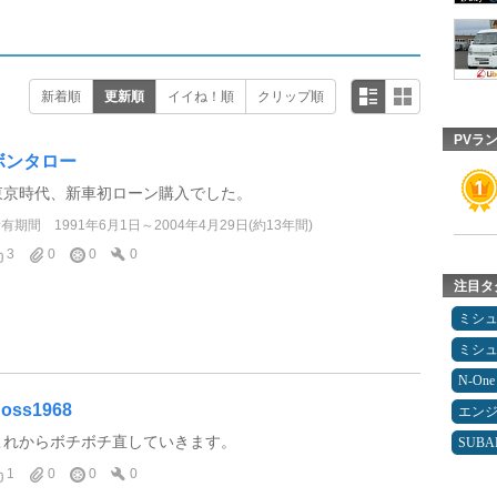
新着順
更新順
イイね！順
クリップ順
PVラ
ボンタロー
東京時代、新車初ローン購入でした。
所有期間
1991年6月1日～2004年4月29日(約13年間)
3
0
0
0
注目タ
ミシ
ミシ
N-One
oss1968
エン
これからボチボチ直していきます。
SUBA
1
0
0
0