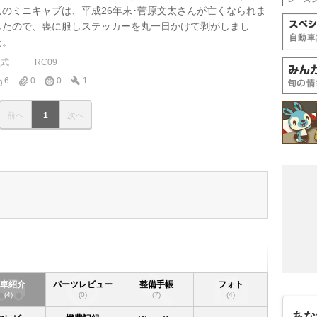
んのミニキャブは、平成26年末･菅原文太さんが亡くなられま
したので、喪に服しステッカーを丸一日かけて剥がしまし
た。
型式
RC09
6
0
0
1
前へ
1
次へ
愛車紹介
パーツレビュー
整備手帳
フォト
(4)
(0)
(7)
(4)
あな