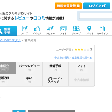
ブログ
イイね！
レビュー
フォト
グループ
スポット
カーライフ
VF750C マグナ
愛車紹介
3
ユーザー評価：
中古車の買取・査定相場を調べる
愛車紹介
パーツレビュー
整備手帳
フォト
(4)
(0)
(7)
(4)
燃費記録
Q&A
グレード・
中古車情報
スペック
(0)
(0)
ナ