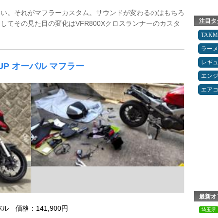
しい。それがマフラーカスタム。サウンドが変わるのはもちろ
注目タ
してその見た目の変化はVFR800Xクロスランナーのカスタ
TAK
ラー
レギ
 UP オーバル マフラー
エン
エア
最新オ
バル 価格：141,900円
埼玉県