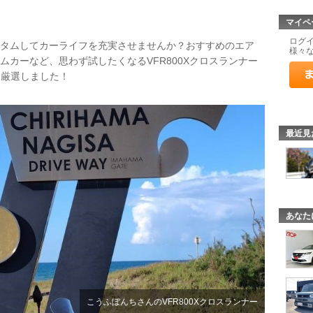
マイペ
ログ
をカスタムしてカーライフを充実させませんか？おすすめのエア
様々
ムカーなど、思わず試したくなるVFR800Xクロスランナー
に厳選しました！
最近見
あなた
こうふぼんちさんのVFR800Xクロスランナー