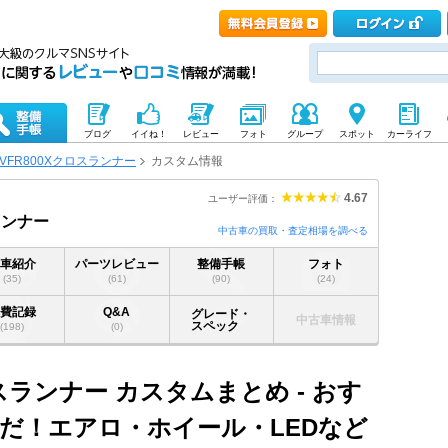
ブログ
イイね！
レビュー
フォト
グループ
スポット
カーライフ
VFR800Xクロスランナー
カスタム情報
4.67
ユーザー評価：
ランナー
中古車の買取・査定相場を調べる
愛車紹介
パーツレビュー
整備手帳
フォト
(35)
(61)
(90)
(24)
燃費記録
Q&A
グレード・
中古車情報
スペック
(198)
(0)
ロスランナー カスタムまとめ - おす
だ！エアロ・ホイール・LEDなど