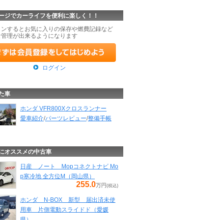
ージでカーライフを便利に楽しく！！
インするとお気に入りの保存や燃費記録など
な管理が出来るようになります
ログイン
た車
ホンダ VFR800Xクロスランナー
愛車紹介
/
パーツレビュー
/
整備手帳
にオススメの中古車
日産 ノート Mopコネクトナビ Mo
p寒冷地 全方位M（岡山県）
255.0
万円
(税込)
ホンダ N-BOX 新型 届出済未使
用車 片側電動スライドド（愛媛
県）