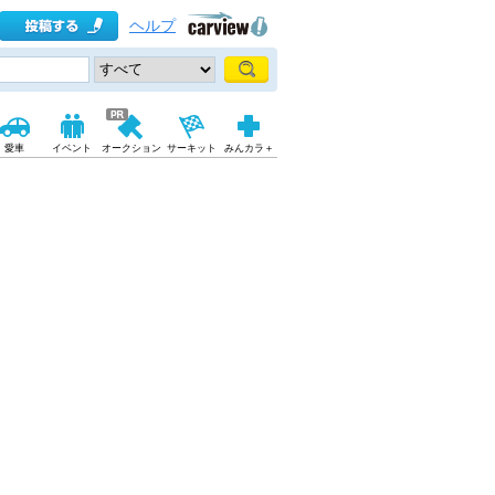
ヘルプ
愛車
イベント
オークション
サーキット
みんカラ＋