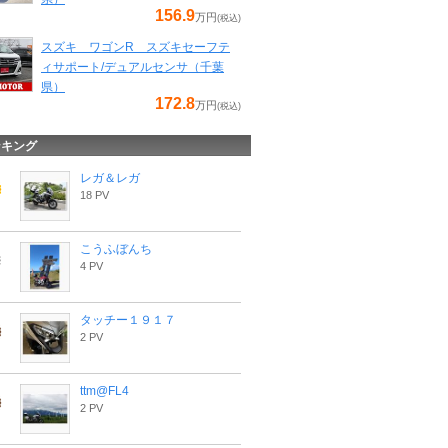
156.9
万円
(税込)
スズキ ワゴンR スズキセーフテ
ィサポート/デュアルセンサ（千葉
県）
172.8
万円
(税込)
ンキング
レガ＆レガ
18 PV
こうふぼんち
4 PV
タッチー１９１７
2 PV
ttm@FL4
2 PV