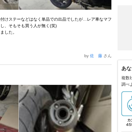
り付けステーなどはなく単品での出品でしたが…レア車なマフ
し、そもそも買う人が無く(笑)
りました。
by
佐 藤
さん
あな
複数
調べ