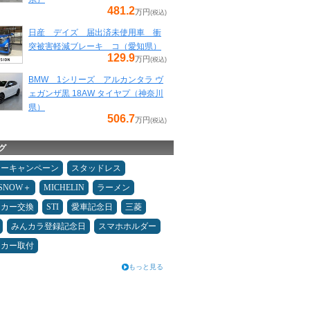
481.2
万円
(税込)
日産 デイズ 届出済未使用車 衝
突被害軽減ブレーキ コ（愛知県）
129.9
万円
(税込)
BMW 1シリーズ アルカンタラ ヴ
ェガンザ黒 18AW タイヤプ（神奈川
県）
506.7
万円
(税込)
グ
ターキャンペーン
スタッドレス
ESNOW＋
MICHELIN
ラーメン
ーカー交換
STI
愛車記念日
三菱
みんカラ登録記念日
スマホホルダー
ーカー取付
もっと見る