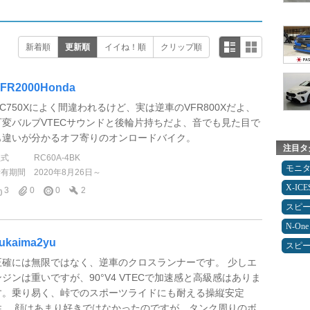
新着順
更新順
イイね！順
クリップ順
FR2000Honda
NC750Xによく間違われるけど、実は逆車のVFR800Xだよ、
可変バルブVTECサウンドと後輪片持ちだよ、音でも見た目で
も違いが分かるオフ寄りのオンロードバイク。
注目タ
型式
RC60A-4BK
モニ
所有期間
2020年8月26日～
X-IC
3
0
0
2
スピ
N-One
ukaima2yu
スピ
正確には無限ではなく、逆車のクロスランナーです。 少しエ
ンジンは重いですが、90°V4 VTECで加速感と高級感はありま
す。乗り易く、峠でのスポーツライドにも耐える操縦安定
性。 顔はあまり好きではなかったのですが、タンク周りのボ