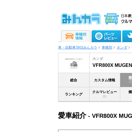
車・自動車SNSみんカラ
車種別
ホンダ
ホンダ
VFR800X MUGE
総合
カスタム情報
クルマレビュー
ランキング
(1)
愛車紹介
- VFR800X MU