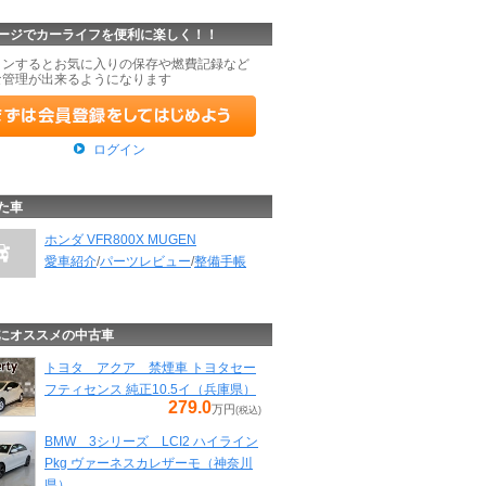
ージでカーライフを便利に楽しく！！
インするとお気に入りの保存や燃費記録など
な管理が出来るようになります
ログイン
た車
ホンダ VFR800X MUGEN
愛車紹介
/
パーツレビュー
/
整備手帳
にオススメの中古車
トヨタ アクア 禁煙車 トヨタセー
フティセンス 純正10.5イ（兵庫県）
279.0
万円
(税込)
BMW 3シリーズ LCI2 ハイライン
Pkg ヴァーネスカレザーモ（神奈川
県）