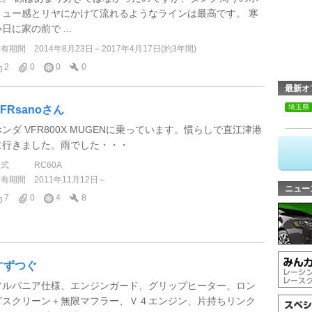
リュー感とリヤにかけて流れるようなラインは最高です。 寒
日に家の前で ...
所有期間
2014年8月23日～2017年4月17日(約3年間)
2
0
0
0
最新オ
埼玉県
VFRsanoさん
ホンダ VFR800X MUGENに乗っています。慣らしで直江津港
に行きました。雨でした・・・
型式
RC60A
所有期間
2011年11月12日～
ニュー
7
0
4
8
すずつぐ
フルパニア仕様、エンジンガード、グリップヒーター、ロン
グスクリーン＋無限マフラー、Ｖ４エンジン、片持ちリンク