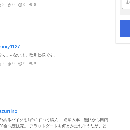
0
0
0
0
omy1127
無限じゃないよ。欧州仕様です。
0
0
0
0
zzurrino
2台あるバイクを1台にすべく購入。 逆輸入車、無限から国内
200台限定販売。 フラットダートも何とか走れそうだが、ど