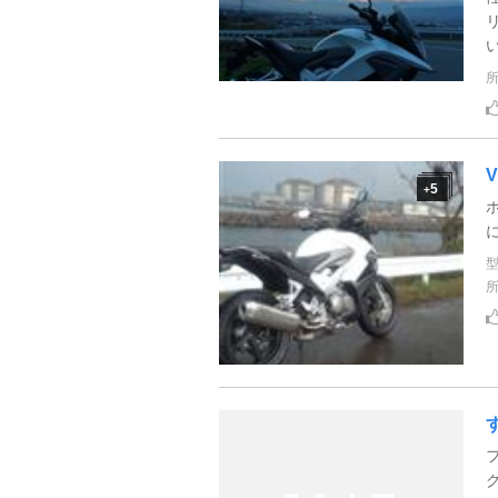
い
5
+