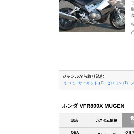
高
ジャンルから絞り込む
すべて
サーキット (
1
)
ゼロヨン (
1
)
ス
ホンダ VFR800X MUGEN
総合
カスタム情報
Q&A
クル