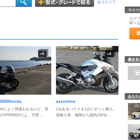
全てクリア
マイペ
ログ
様々
4
4
+
+
最近見
あなた
000Honda
azzurrino
50Xによく間違われるけど、実
2台あるバイクを1台にすべく購入。
VFR800Xだよ、可変 ...
逆輸入車、無限から国内200台 ...