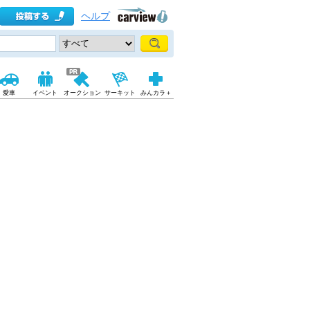
ヘルプ
愛車
イベント
オークション
サーキット
みんカラ＋