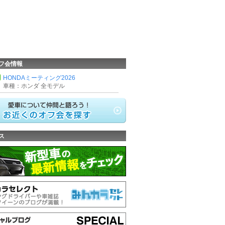
フ会情報
HONDAミーティング2026
車種：ホンダ 全モデル
ス