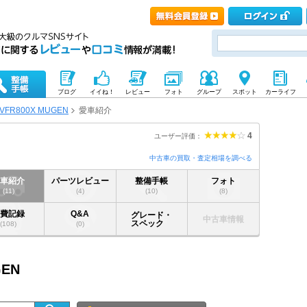
ブログ
イイね！
レビュー
フォト
グループ
スポット
カーライフ
VFR800X MUGEN
愛車紹介
4
ユーザー評価：
N
中古車の買取・査定相場を調べる
愛車紹介
パーツレビュー
整備手帳
フォト
(11)
(4)
(10)
(8)
燃費記録
Q&A
グレード・
中古車情報
スペック
(108)
(0)
GEN