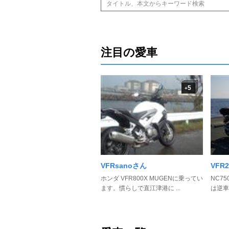
注目の愛車
5
+
VFRsanoさん
VFR2
ホンダ VFR800X MUGENに乗ってい
NC7
ます。慣らしで直江津港に ...
は逆車の