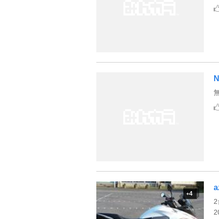
N
a
4
+