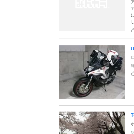
U
T
ホ