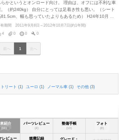
ちらかというとオンロード向け。 理由は、オフには不利な車
重。（約240kg） 自分にとっては足着き性も悪い。（シート
81.5cm、幅も思っていたよりもあるため） H24年10月 ...
所有期間
2011年9月8日～2012年10月7日(約1年間)
4
0
0
0
前へ
1
次へ
トリート (
1
)
ユーロ (
1
)
ノーマル車 (
1
)
その他 (
3
)
愛車紹介
パーツレビュー
整備手帳
フォト
(11)
(4)
(10)
(8)
マレビュー
燃費記録
グレード・