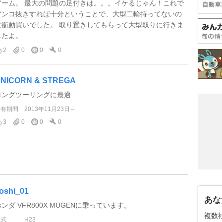
アーム。 最大の問題の足付きは。。。イケるじゃん！これで
アンコ抜きすれば十分ということで、大型二輪持ってないの
に衝動買いでした。 取り置きしてもらって大型取りに行きま
したよ。
2
0
0
0
NICORN & STREGA
ロングツーリングに最適
所有期間
2013年11月23日～
3
0
0
0
oshi_01
あな
ンダ VFR800X MUGENに乗っています。
複数
型式
H23