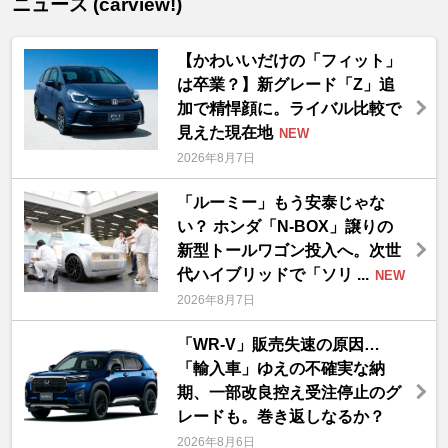
ニュース (carview!)
【かわいいだけの「フィット」
は卒業？】新グレード「Z」追
加で精悍顔に。ライバル比較で
見えた現在地
NEW
2026年8月7日
「ルーミー」もう安泰じゃな
い？ ホンダ「N-BOX」譲りの
新型トールワゴン投入へ。次世
代ハイブリッドで「ソリ ...
NEW
2026年8月7日
「WR-V」販売失速の原因…
「輸入車」ゆえの不確実な納
期、一部改良控え受注停止のグ
レードも。巻き返しなるか？
2026年8月6日