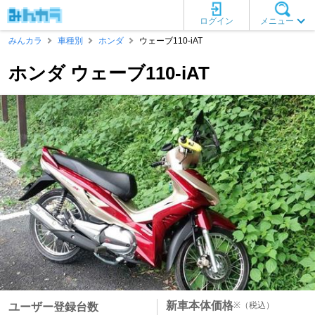
ログイン
メニュー
みんカラ
車種別
ホンダ
ウェーブ110-iAT
ホンダ ウェーブ110-iAT
新車本体価格
※
（税込）
ユーザー登録台数