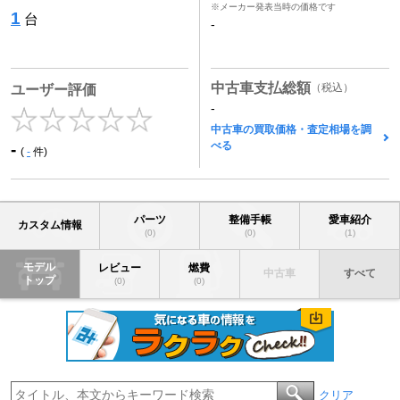
※メーカー発表当時の価格です
1
台
-
中古車支払総額
（税込）
ユーザー評価
-
中古車の買取価格・査定相場を調
べる
-
(
-
件)
パーツ
整備手帳
愛車紹介
カスタム情報
(0)
(0)
(1)
モデル
レビュー
燃費
中古車
すべて
トップ
(0)
(0)
クリア