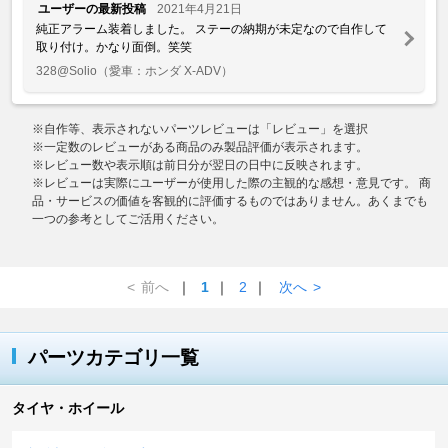
ユーザーの最新投稿
2021年4月21日
純正アラーム装着しました。 ステーの納期が未定なので自作して
取り付け。かなり面倒。笑笑
328@Solio
（愛車：ホンダ X-ADV）
※自作等、表示されないパーツレビューは「レビュー」を選択
※一定数のレビューがある商品のみ製品評価が表示されます。
※レビュー数や表示順は前日分が翌日の日中に反映されます。
※レビューは実際にユーザーが使用した際の主観的な感想・意見です。 商
品・サービスの価値を客観的に評価するものではありません。あくまでも
一つの参考としてご活用ください。
<
前へ
｜
1
｜
2
｜
次へ
>
パーツカテゴリ一覧
タイヤ・ホイール