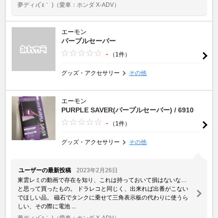
夢ディ♪(´ε｀ )
（愛車：ホンダ X-ADV）
エーモン
パープルセーバー
-
（1件）
グッズ・アクセサリー
その他
エーモン
PURPLE SAVER(パープルセーバー) / 6910
-
（1件）
グッズ・アクセサリー
その他
ユーザーの最新投稿
2023年2月26日
東雲レミの動画で存在を知り、これは持っておいて損はないな…
と思って買ったもの。 ドラレコと同じく、出来れば出番がこない
でほしい品。 磁石でタンクに乗せて三角表示板の代わりに使うら
しい、その際に電池 ...
夢ディ♪(´ε｀ )
（愛車：ホンダ X-ADV）