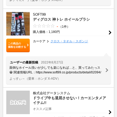
SOFT99
ディグロス 神トレ ホイールブラシ
-
（1件）
購入価格：1,180円
カーケア
クロス・タオル・スポンジ
この商品の
価格を比較する
ユーザーの最新投稿
2022年8月27日
面倒なホイール洗いが少しでも楽になれば…と、買ってみたっス
😁 関連情報URL：https://www.soft99.co.jp/products/detail/02094/
よっすぃ～
（愛車：ホンダ X-ADV）
株式会社データシステム
ドライブ中も退屈させない！カーエンタメア
イテム!!
オススメ記事