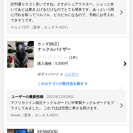
評判通りスゴく良いですね。さすがシュアラスター。シュッと吹
いてあとは磨き上げるだけなのでとても簡単です。あっという間
に汚れを取ってツルツル、ピカピカになるので、手軽にお手入れ
できそうです。
ナルト7337
（愛車：ホンダ X-ADV）
ホンダ(純正)
ナックルバイザー
-
（1件）
購入価格：5,500円
ボディパーツ
バイザー
このカテゴリの取付店を探す
ユーザーの最新投稿
2021年12月26日
アフリカツイン純正ナックルガードに中華製ナックルガードをプ
ラスしてみました。 これでほぼ完璧に寒さを防げます。
sendy
（愛車：ホンダ X-ADV）
KENWOOD