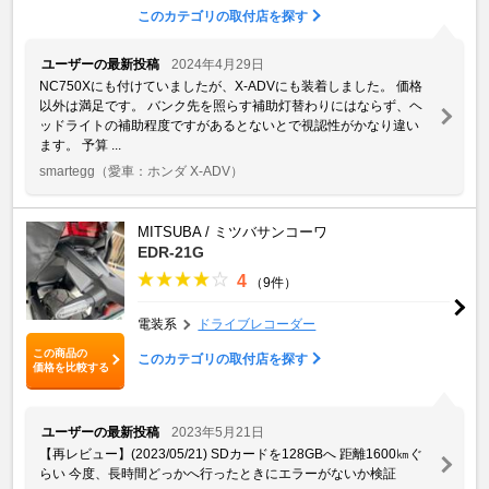
このカテゴリの取付店を探す
ユーザーの最新投稿
2024年4月29日
NC750Xにも付けていましたが、X-ADVにも装着しました。 価格
以外は満足です。 バンク先を照らす補助灯替わりにはならず、ヘ
ッドライトの補助程度ですがあるとないとで視認性がかなり違い
ます。 予算 ...
smartegg
（愛車：ホンダ X-ADV）
MITSUBA / ミツバサンコーワ
EDR-21G
4
（9件）
電装系
ドライブレコーダー
この商品の
このカテゴリの取付店を探す
価格を比較する
ユーザーの最新投稿
2023年5月21日
【再レビュー】(2023/05/21) SDカードを128GBへ 距離1600㎞ぐ
らい 今度、長時間どっかへ行ったときにエラーがないか検証