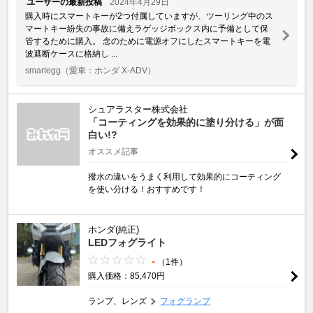
ユーザーの最新投稿
2024年4月29日
購入時にスマートキーが2つ付属していますが、ツーリング中のス
マートキー紛失の事故に備えラゲッジボックス内に予備として保
管するために購入。 念のために電源オフにしたスマートキーを電
波遮断ケースに格納し ...
smartegg
（愛車：ホンダ X-ADV）
シュアラスター株式会社
「コーティングを効果的に塗り分ける」が面
白い!?
オススメ記事
撥水の違いをうまく利用して効果的にコーティング
を使い分ける！おすすめです！
ホンダ(純正)
LEDフォグライト
-
（1件）
購入価格：85,470円
ランプ、レンズ
フォグランプ