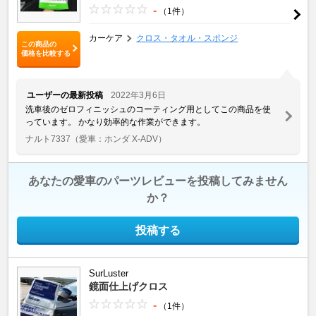
-
（1件）
カーケア
クロス・タオル・スポンジ
この商品の
価格を比較する
ユーザーの最新投稿
2022年3月6日
洗車後のゼロフィニッシュのコーティング用としてこの商品を使
っています。 かなり効率的な作業ができます。
ナルト7337
（愛車：ホンダ X-ADV）
あなたの愛車のパーツレビューを投稿してみません
か？
投稿する
SurLuster
鏡面仕上げクロス
-
（1件）