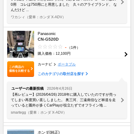
0用 コレは750用にと用意しました 久々のアライブランド、 な
んだけど ...
ワカシィ
（愛車：ホンダ X-ADV）
Panasonic
CN-G520D
-
（1件）
購入価格：12,100円
カーナビ
ポータブル
この商品の
価格を比較する
このカテゴリの取付店を探す
ユーザーの最新投稿
2026年4月26日
【再レビュー】(2026/04/26) 2018年に購入していたのですが売っ
てしまい再度買い直ししました。 奥三河、三遠南信など林道を走
っていると圏外が多くCarPlayが役立たずでオフライン地 ...
smartegg
（愛車：ホンダ X-ADV）
ホンダ(純正)