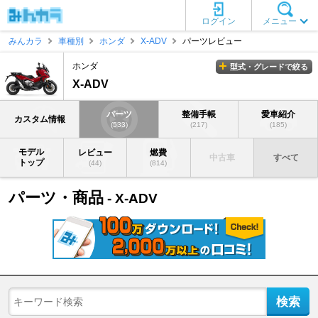
ログイン
メニュー
みんカラ
車種別
ホンダ
X-ADV
パーツレビュー
ホンダ
型式・グレードで絞る
X-ADV
パーツ
整備手帳
愛車紹介
カスタム情報
(533)
(217)
(185)
モデル
レビュー
燃費
中古車
すべて
トップ
(44)
(814)
パーツ・商品
- X-ADV