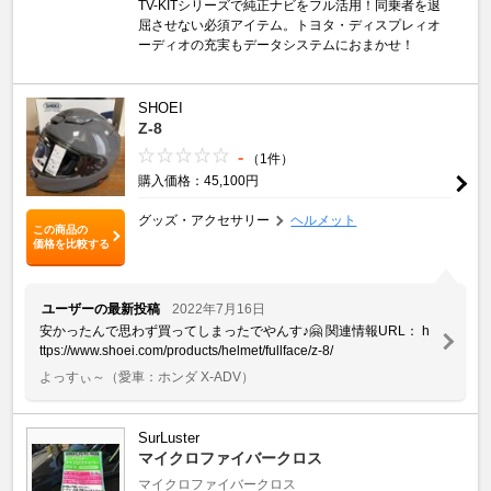
TV-KITシリーズで純正ナビをフル活用！同乗者を退
屈させない必須アイテム。トヨタ・ディスプレィオ
ーディオの充実もデータシステムにおまかせ！
SHOEI
Z-8
-
（1件）
購入価格：45,100円
グッズ・アクセサリー
ヘルメット
この商品の
価格を比較する
ユーザーの最新投稿
2022年7月16日
安かったんで思わず買ってしまったでやんす♪🤗 関連情報URL： h
ttps://www.shoei.com/products/helmet/fullface/z-8/
よっすぃ～
（愛車：ホンダ X-ADV）
SurLuster
マイクロファイバークロス
マイクロファイバークロス