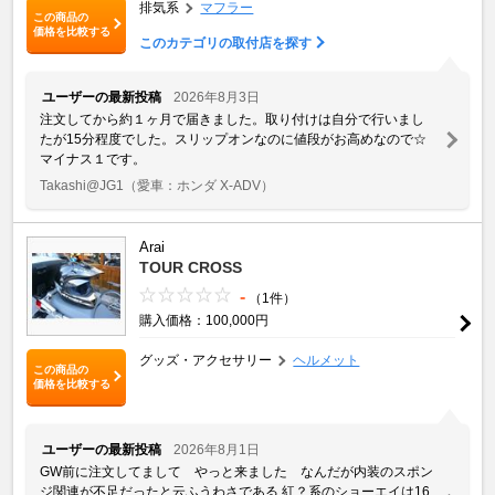
排気系
マフラー
この商品の
価格を比較する
このカテゴリの取付店を探す
ユーザーの最新投稿
2026年8月3日
注文してから約１ヶ月で届きました。取り付けは自分で行いまし
たが15分程度でした。スリップオンなのに値段がお高めなので☆
マイナス１です。
Takashi@JG1
（愛車：ホンダ X-ADV）
Arai
TOUR CROSS
-
（1件）
購入価格：100,000円
グッズ・アクセサリー
ヘルメット
この商品の
価格を比較する
ユーザーの最新投稿
2026年8月1日
GW前に注文してまして やっと来ました なんだが内装のスポン
ジ関連が不足だったと云ふうわさである 紅？系のショーエイは16