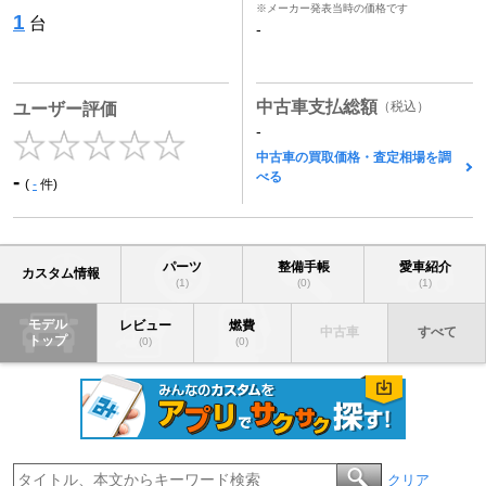
※メーカー発表当時の価格です
1
台
-
中古車支払総額
（税込）
ユーザー評価
-
中古車の買取価格・査定相場を調
べる
-
(
-
件)
パーツ
整備手帳
愛車紹介
カスタム情報
(1)
(0)
(1)
モデル
レビュー
燃費
中古車
すべて
トップ
(0)
(0)
クリア