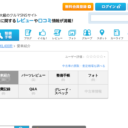
ブログ
イイね！
レビュー
フォト
グループ
スポット
カーライフ
XL400R
愛車紹介
-
ユーザー評価：
中古車の買取・査定相場を調べる
愛車紹介
パーツレビュー
整備手帳
フォト
(1)
(1)
(0)
(0)
燃費記録
Q&A
グレード・
中古車情報
スペック
(0)
(0)