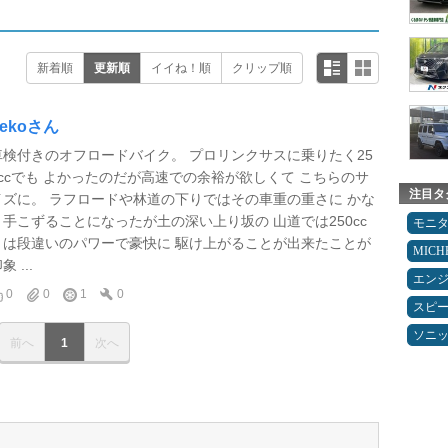
新着順
更新順
イイね！順
クリップ順
nekoさん
車検付きのオフロードバイク。 プロリンクサスに乗りたく25
0ccでも よかったのだが高速での余裕が欲しくて こちらのサ
注目タ
イズに。 ラフロードや林道の下りではその車重の重さに かな
り手こずることになったが土の深い上り坂の 山道では250cc
モニ
とは段違いのパワーで豪快に 駆け上がることが出来たことが
MICH
象 ...
エン
0
0
1
0
スピ
ソニ
前へ
1
次へ