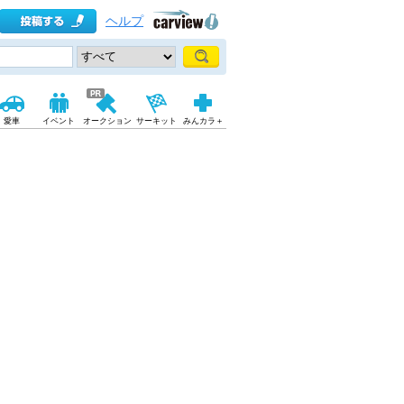
ヘルプ
愛車
イベント
オークション
サーキット
みんカラ＋