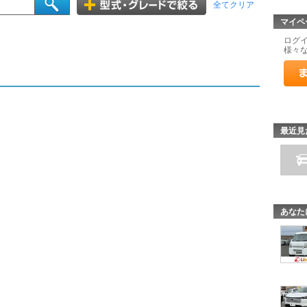
全てクリア
マイペ
ログ
様々
最近見
あなた