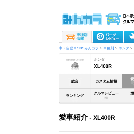
車・自動車SNSみんカラ
車種別
ホンダ
ホンダ
XL400R
総合
カスタム情報
クルマレビュー
ランキング
(0)
愛車紹介
- XL400R