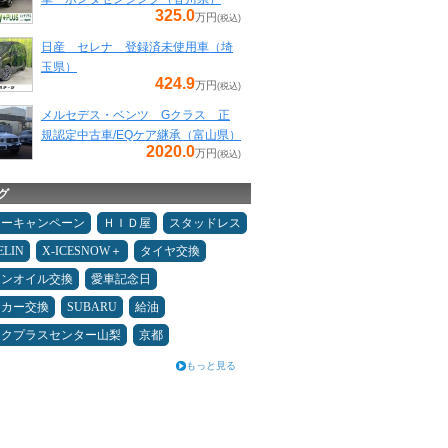
325.0
万円
(税込)
日産 セレナ 登録済未使用車（埼
玉県）
424.9
万円
(税込)
メルセデス・ベンツ Gクラス 正
規認定中古車/EQケア継承（富山県）
2020.0
万円
(税込)
グ
ターキャンペーン
ＨＩＤ屋
スタッドレス
ELIN
X-ICESNOW＋
タイヤ交換
ジンオイル交換
愛車記念日
ーカー交換
SUBARU
給油
ックプラスセンター山梨
京都
もっと見る