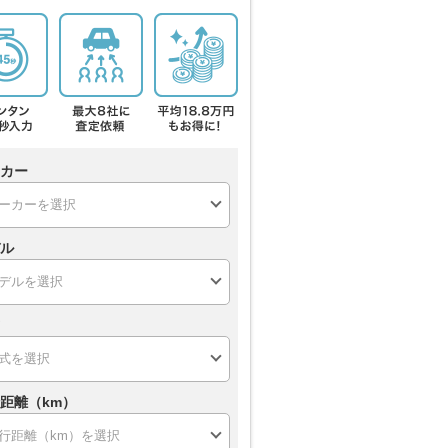
カー
ル
距離（km）