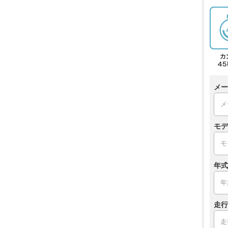
メー
モデ
年式
走行