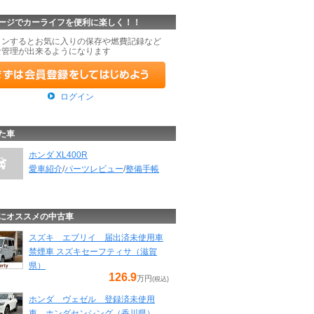
ージでカーライフを便利に楽しく！！
インするとお気に入りの保存や燃費記録など
な管理が出来るようになります
ログイン
た車
ホンダ XL400R
愛車紹介
/
パーツレビュー
/
整備手帳
にオススメの中古車
スズキ エブリイ 届出済未使用車
禁煙車 スズキセーフティサ（滋賀
県）
126.9
万円
(税込)
ホンダ ヴェゼル 登録済未使用
車 ホンダセンシング（香川県）