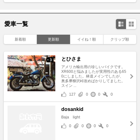
愛車一覧
新着順
更新順
イイね！順
クリップ順
とひさま
3
+
アメリカ輸出用の珍しいバイクです。
XR600と悩みましたが実用性のある65
0にしました。林道メインでしたが、
奥多摩柳沢峠攻めばかりしてました。
スイン ...
127
0
0
0
dosankid
Baja light
0
0
0
0