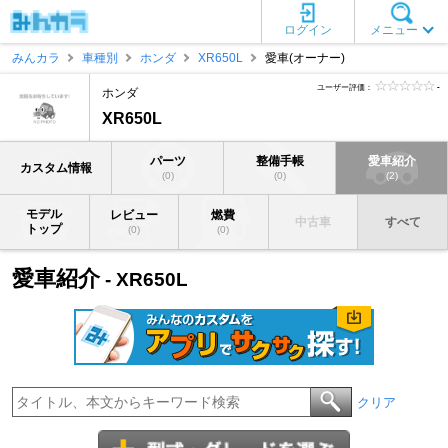
ログイン
メニュー
みんカラ
車種別
ホンダ
XR650L
愛車(オーナー)
ユーザー評価：
-
ホンダ
XR650L
パーツ
整備手帳
愛車紹介
カスタム情報
(0)
(0)
(2)
モデル
レビュー
燃費
中古車
すべて
トップ
(0)
(0)
愛車紹介
- XR650L
クリア