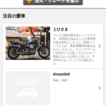
注目の愛車
とひさま
3
+
アメリカ輸出用の珍しいバイクで
す。XR600と悩みましたが実用性
のある650にしました。林道メイ
ンでしたが、奥多摩柳沢峠攻めば
かりしてました。スイングアーム
に250のシール貼ってたのでオフ
車知らない人は信じてました。F
CR41のセッティングに悩みまし
た。
dosankid
Baja light