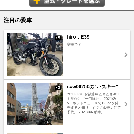
注目の愛車
hiro．E39
5
+
増車です！
cxw00250の"ハスキー"
3
+
2021/1/30 お散歩中たまたま401
を見かけて一目惚れ。 2021/2/
5、ネットニュースで125ccを発
売すると知り、すぐに販売店にて
予約。 2021/3/6 納車。