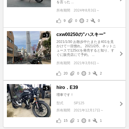
を言った ...
所有期間
2024年8月3日～
9
0
2
0
cxw00250の"ハスキー"
3
+
2021/1/30 お散歩中たまたま401を見
かけて一目惚れ。 2021/2/5、ネットニ
ュースで125ccを発売すると知り、す
ぐに販売店にて予約。 ...
所有期間
2021年3月6日～
20
0
3
2
hiro．E39
5
+
増車です！
型式
SP125
所有期間
2021年12月17日～
15
1
8
1