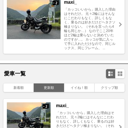
maxi_
2
+
「カッコいいから」購入した理由
はそれだけ。 元々2輪にはそんな
にこだわりもなく、詳しくもな
く、乗るのは好きだけどヘタクソ
極まりない。（それを言ったら4
輪も同じか…） なのでここ20年
ほど2輪は乗らないと決めていた
のですが…。 カッコが気に入っ
て手に入れただけなので、同じル
ックス、同じフレーム、 ...
愛車一覧
新着順
更新順
イイね！順
クリップ順
maxi_
2
+
「カッコいいから」購入した理由はそ
れだけ。 元々2輪にはそんなにこだわ
りもなく、詳しくもなく、乗るのは好
きだけどヘタクソ極まりない。（それ