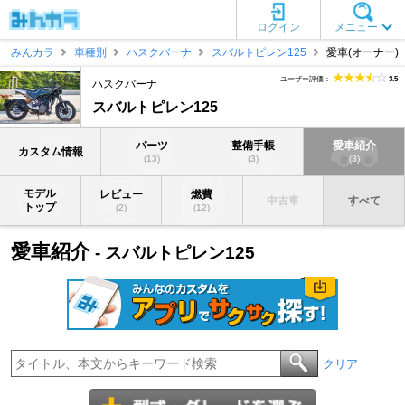
ログイン
メニュー
みんカラ
車種別
ハスクバーナ
スバルトピレン125
愛車(オーナー)
ユーザー評価：
3.5
ハスクバーナ
スバルトピレン125
パーツ
整備手帳
愛車紹介
カスタム情報
(13)
(3)
(3)
モデル
レビュー
燃費
中古車
すべて
トップ
(2)
(12)
愛車紹介
- スバルトピレン125
クリア