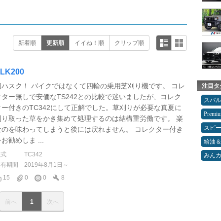
新着順
更新順
イイね！順
クリップ順
LK200
初ハスク！ バイクではなくて四輪の乗用芝刈り機です。 コレ
注目タ
クター無しで安価なTS242との比較で迷いましたが、コレク
スバ
ター付きのTC342にして正解でした。草刈りが必要な真夏に
Premi
刈り取った草をかき集めて処理するのは結構重労働です。 楽
スピ
なのを味わってしまうと後には戻れません。 コレクター付き
お勧めしま ...
給油
型式
TC342
みん
所有期間
2019年8月1日～
15
0
0
8
前へ
1
次へ