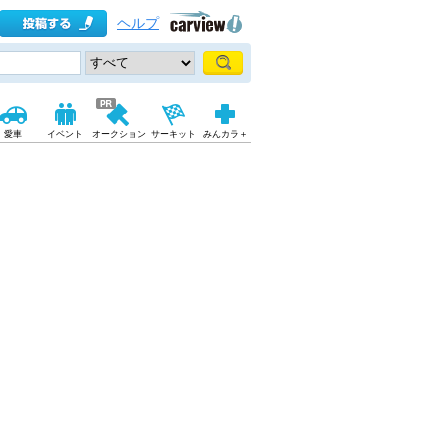
ヘルプ
愛車
イベント
オークション
サーキット
みんカラ＋