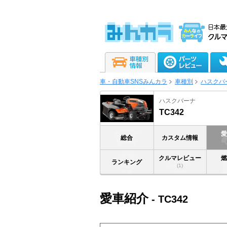
車・自動車SNSみんカラ
車種別
ハスクバ
ハスクバーナ
TC342
総合
カスタム情報
クルマレビュー
ランキング
(1)
愛車紹介
- TC342