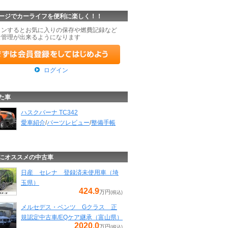
ージでカーライフを便利に楽しく！！
インするとお気に入りの保存や燃費記録など
な管理が出来るようになります
ログイン
た車
ハスクバーナ TC342
愛車紹介
/
パーツレビュー
/
整備手帳
にオススメの中古車
日産 セレナ 登録済未使用車（埼
玉県）
424.9
万円
(税込)
メルセデス・ベンツ Gクラス 正
規認定中古車/EQケア継承（富山県）
2020.0
万円
(税込)