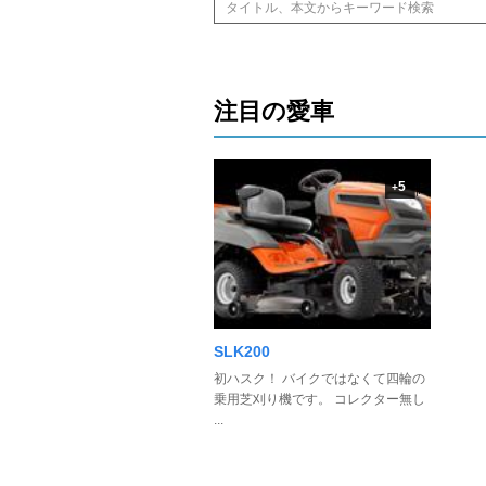
注目の愛車
5
+
SLK200
初ハスク！ バイクではなくて四輪の
乗用芝刈り機です。 コレクター無し
...