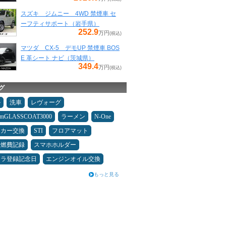
スズキ ジムニー 4WD 禁煙車 セ
ーフティサポート（岩手県）
252.9
万円
(税込)
マツダ CX-5 デモUP 禁煙車 BOS
E 革シート ナビ（茨城県）
349.4
万円
(税込)
グ
ル
洗車
レヴォーグ
umGLASSCOAT3000
ラーメン
N-One
ーカー交換
STI
フロアマット
＆燃費記録
スマホホルダー
カラ登録記念日
エンジンオイル交換
もっと見る