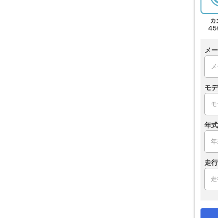
メー
モデ
年式
走行