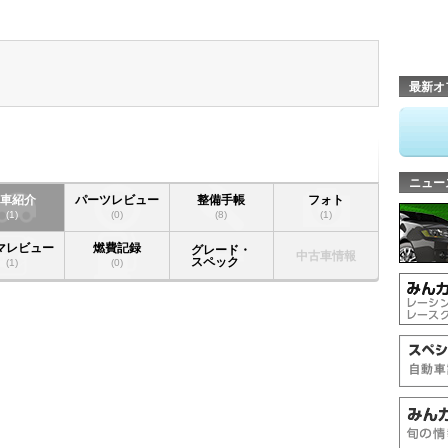
最新オ
ニュー
愛車紹介
パーツレビュー
整備手帳
フォト
(1)
(0)
(8)
(1)
マレビュー
燃費記録
グレード・
中古車情報
スペック
(1)
(0)