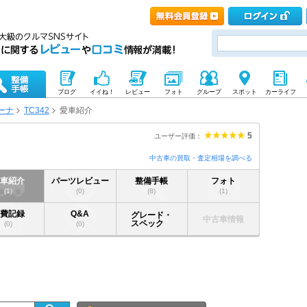
ブログ
イイね！
レビュー
フォト
グループ
スポット
カーライフ
ーナ
TC342
愛車紹介
5
ユーザー評価：
中古車の買取・査定相場を調べる
愛車紹介
パーツレビュー
整備手帳
フォト
(1)
(0)
(8)
(1)
燃費記録
Q&A
グレード・
中古車情報
スペック
(0)
(0)