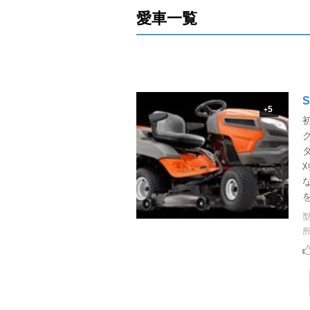
愛車一覧
S
5
+
を