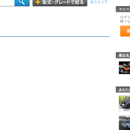
全てクリア
マイペ
ログ
様々
最近見
あなた