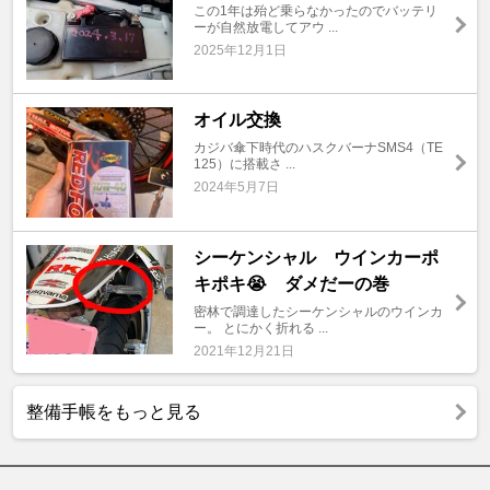
この1年は殆ど乗らなかったのでバッテリ
ーが自然放電してアウ ...
2025年12月1日
オイル交換
カジバ傘下時代のハスクバーナSMS4（TE
125）に搭載さ ...
2024年5月7日
シーケンシャル ウインカーポ
キポキ😭 ダメだーの巻
密林で調達したシーケンシャルのウインカ
ー。 とにかく折れる ...
2021年12月21日
整備手帳をもっと見る