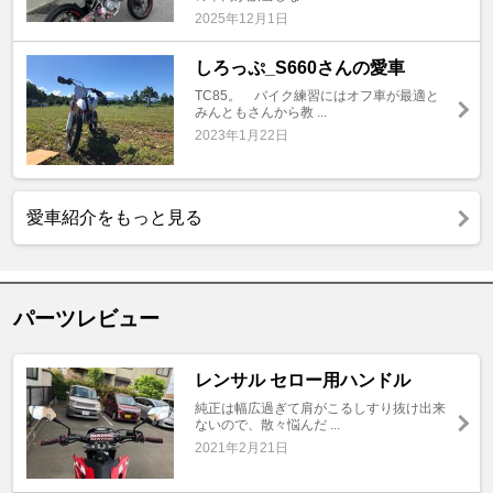
2025年12月1日
しろっぷ_S660さんの愛車
TC85。 バイク練習にはオフ車が最適と
みんともさんから教 ...
2023年1月22日
愛車紹介をもっと見る
パーツレビュー
レンサル セロー用ハンドル
純正は幅広過ぎて肩がこるしすり抜け出来
ないので、散々悩んだ ...
2021年2月21日