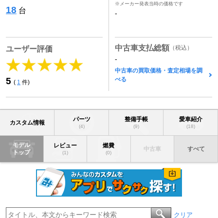
※メーカー発表当時の価格です
18
台
-
中古車支払総額
（税込）
ユーザー評価
-
中古車の買取価格・査定相場を調
べる
5
(
1
件)
パーツ
整備手帳
愛車紹介
カスタム情報
(4)
(9)
(18)
モデル
レビュー
燃費
中古車
すべて
トップ
(1)
(0)
クリア