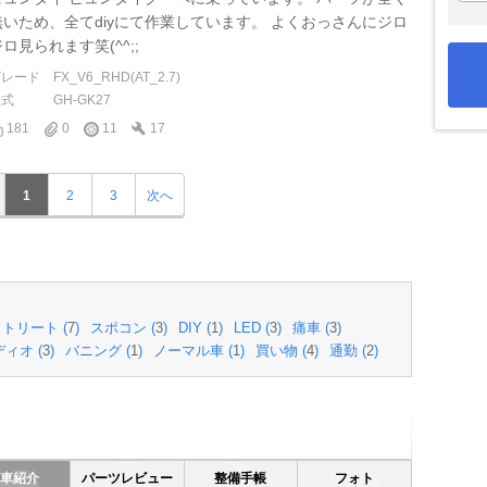
無いため、全てdiyにて作業しています。 よくおっさんにジロ
ロ見られます笑(^^;;
グレード
FX_V6_RHD(AT_2.7)
型式
GH-GK27
181
0
11
17
1
2
3
次へ
トリート (
7
)
スポコン (
3
)
DIY (
1
)
LED (
3
)
痛車 (
3
)
ィオ (
3
)
バニング (
1
)
ノーマル車 (
1
)
買い物 (
4
)
通勤 (
2
)
愛車紹介
パーツレビュー
整備手帳
フォト