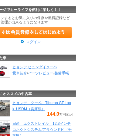
ージでカーライフを便利に楽しく！！
インするとお気に入りの保存や燃費記録など
な管理が出来るようになります
ログイン
た車
ヒョンデ ヒュンダイクーペ
愛車紹介
/
パーツレビュー
/
整備手帳
にオススメの中古車
ヒョンデ クーペ Tiburon GT Loo
k. USDM（兵庫県）
144.0
万円
(税込)
日産 エクストレイル 12.3インチ
コネクトシステム/アラウンドビ（千
葉県）