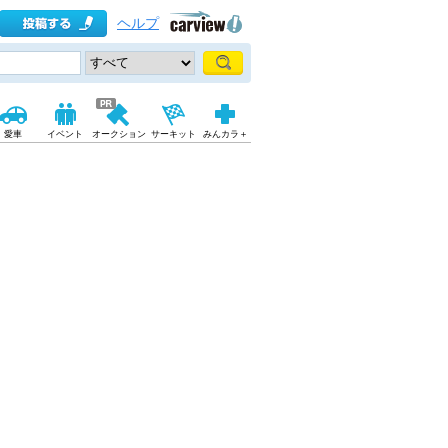
ヘルプ
愛車
イベント
オークション
サーキット
みんカラ＋