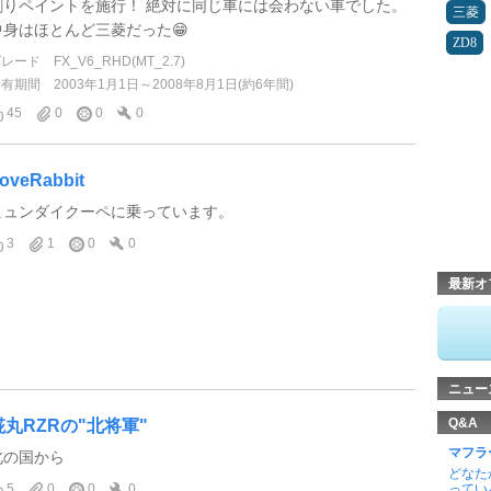
割りペイントを施行！ 絶対に同じ車には会わない車でした。
三菱
中身はほとんど三菱だった😁
ZD8
グレード
FX_V6_RHD(MT_2.7)
所有期間
2003年1月1日～2008年8月1日(約6年間)
45
0
0
0
oveRabbit
ヒュンダイクーペに乗っています。
3
1
0
0
最新オ
ニュー
Q&A
椛丸RZRの"北将軍"
マフラ
北の国から
どなた
5
0
0
0
ってい