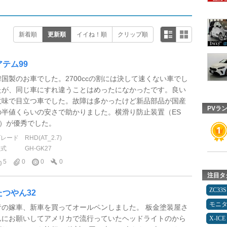
新着順
更新順
イイね！順
クリップ順
アテム99
韓国製のお車でした。2700ccの割には決して速くない車でし
たが、同じ車にすれ違うことはめったになかったです。良い
意味で目立つ車でした。故障は多かったけど新品部品が国産
PVラ
の半値くらいの安さで助かりました。横滑り防止装置（ES
P）が優秀でした。
グレード
RHD(AT_2.7)
型式
GH-GK27
5
0
0
0
注目タ
ZC33S
たつやん32
モニ
昔の嫁車、新車を買ってオールペンしました。 板金塗装屋さ
んにお願いしてアメリカで流行っていたヘッドライトのから
X-ICE