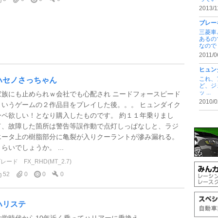
2013/1
ブレー
三菱車
あるの
なので .
2011/0
ヒュン
これ、
ハセノさっちゃん
ど、ジ
ッ ...
家族にも止められｗ会社でも心配され ニードフォースピード
2010/0
というゲームの２作品目をプレイした後。。。 ヒュンダイク
ーペ欲しい！となり購入したものです。 約１１年乗りまし
て、故障した箇所は警告等誤作動で点灯しっぱなしと、ラジ
エータ上の樹脂部分に亀裂が入りクーラントが滲み漏れる。
らいでしょうか。 ...
グレード
FX_RHD(MT_2.7)
52
0
0
0
ハリステ
大学時代から10年近く乗ってハリアーに乗換え