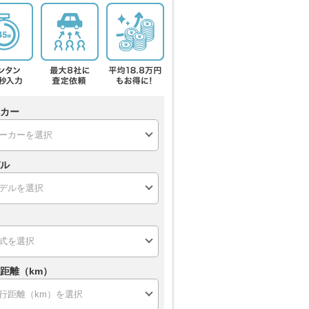
カー
ル
距離（km）