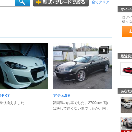
全てクリア
マイペ
ログ
様々
5
+
最近見
あなた
FK7
アテム99
に乗り換えました
韓国製のお車でした。2700ccの割に
は決して速くない車でしたが、同 ...