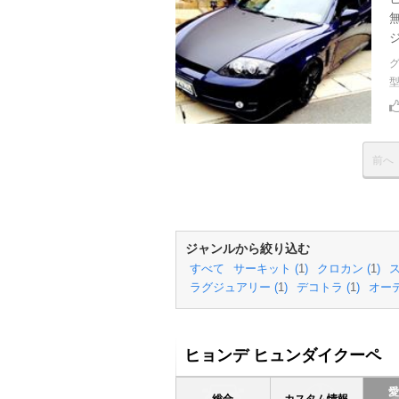
ジ
前へ
ジャンルから絞り込む
すべて
サーキット (
1
)
クロカン (
1
)
ス
ラグジュアリー (
1
)
デコトラ (
1
)
オーデ
ヒョンデ ヒュンダイクーペ
総合
カスタム情報