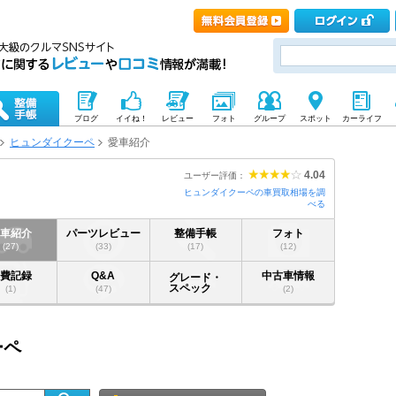
ブログ
イイね！
レビュー
フォト
グループ
スポット
カーライフ
ヒュンダイクーペ
愛車紹介
4.04
ユーザー評価：
ヒュンダイクーペの車買取相場を調
べる
愛車紹介
パーツレビュー
整備手帳
フォト
(27)
(33)
(17)
(12)
燃費記録
Q&A
中古車情報
グレード・
スペック
(1)
(47)
(2)
ーペ