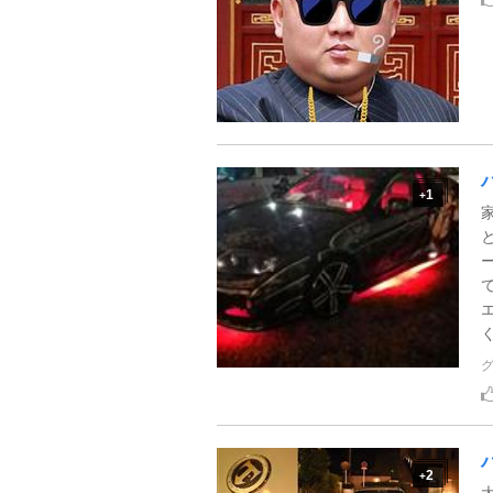
1
+
く
2
+