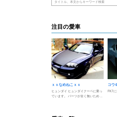
注目の愛車
5
+
ｘｘなめねこｘｘ
コウ＠
ヒュンダイ ヒュンダイクーペに乗っ
FK7
ています。 パーツが全く無いため ...