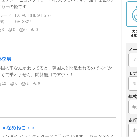
ドカーの軽です
グレード
FX_V6_RHD(AT_2.7)
型式
GH-GK27
3
0
0
0
メー
朴李男
韓国の車なんか乗ってると、韓国人と間違われるので恥ずか
モデ
しくて乗れません。問答無用でアウト！
12
0
2
0
年式
走行
ｘｘなめねこｘｘ
ヒュンダイ ヒュンダイクーペに乗っています。 パーツが全く