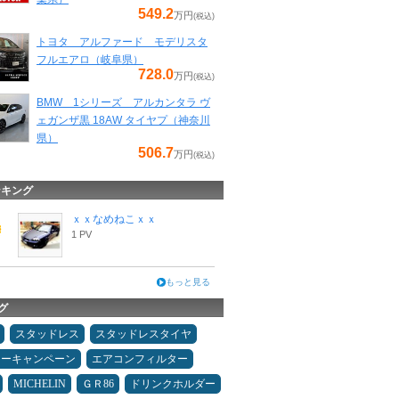
549.2
万円
(税込)
トヨタ アルファード モデリスタ
フルエアロ（岐阜県）
728.0
万円
(税込)
BMW 1シリーズ アルカンタラ ヴ
ェガンザ黒 18AW タイヤプ（神奈川
県）
506.7
万円
(税込)
ンキング
ｘｘなめねこｘｘ
1 PV
もっと見る
グ
スタッドレス
スタッドレスタイヤ
ターキャンペーン
エアコンフィルター
MICHELIN
ＧＲ86
ドリンクホルダー