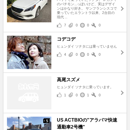
のパチモン...っぽいけど、実はデザイ
ンはかなり好き。 サンフランシスコで
乗っていたエラントラ以来、2台目の
現代 ...
7
0
0
0
コデコデ
ヒュンダイ ソナタには乗っていません
4
0
0
0
高尾スズメ
ヒュンダイ ソナタに乗っています。
1
0
1
0
US ACTBIOの"アラバマ快速
5
+
通勤車2号機"