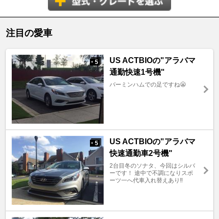
注目の愛車
US ACTBIOの"アラバマ
5
+
通勤快速1号機"
バーミンハムでの足ですね😬
US ACTBIOの"アラバマ
5
+
快速通勤車2号機"
2台目冬のソナタ、今回はシルバ
ーです！ 途中で不調になりスポ
ーツ一へ代車入れ替えあり‼️