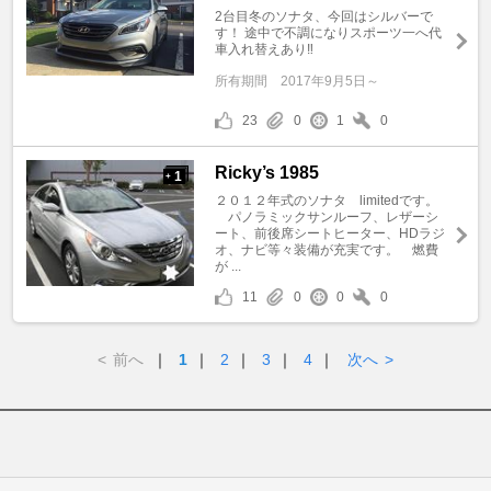
2台目冬のソナタ、今回はシルバーで
す！ 途中で不調になりスポーツ一へ代
車入れ替えあり‼️
所有期間
2017年9月5日～
23
0
1
0
Ricky’s 1985
1
+
２０１２年式のソナタ limitedです。
パノラミックサンルーフ、レザーシ
ート、前後席シートヒーター、HDラジ
オ、ナビ等々装備が充実です。 燃費
が ...
11
0
0
0
<
前へ
｜
1
｜
2
｜
3
｜
4
｜
次へ
>