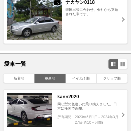
ナカヤン0118
5
+
韓国出張に合わせ、会社から支給
された車です。
愛車一覧
新着順
更新順
イイね！順
クリップ順
kann2020
同じ型の色違いに乗り換えました。日
本に帰国で返却。
所有期間
2023年6月1日～2024年3月
27日(約10ヶ月間)