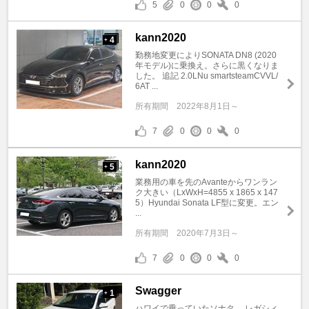
5
0
0
0
kann2020
4
+
勤務地変更によりSONATA DN8 (2020
年モデル)に乗換え。さらに黒くなりま
した。 追記 2.0LNu smartsteamCVVL/
6AT ...
所有期間
2022年8月1日～
7
0
0
0
kann2020
5
+
業務用の車を先のAvanteからワンラン
ク大きい（LxWxH=4855 x 1865 x 147
5）Hyundai Sonata LF型に変更。エン
...
所有期間
2020年7月3日～
7
0
0
0
Swagger
1
+
ハワイで乗っていたソナタ。 レガシィ