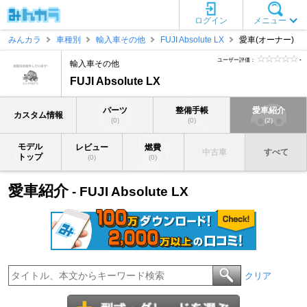
ログイン
メニュー
みんカラ
車種別
輸入車その他
FUJI Absolute LX
愛車(オーナー)
ユーザー評価：
-
輸入車その他
FUJI Absolute LX
パーツ
整備手帳
愛車紹介
カスタム情報
(0)
(0)
(2)
モデル
レビュー
燃費
中古車
すべて
トップ
(0)
(0)
愛車紹介
- FUJI Absolute LX
クリア