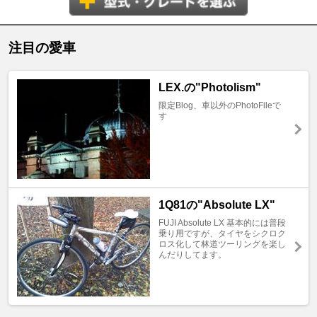
注目の愛車
LEX.の"Photolism"
限定Blog、車以外のPhotoFileで
す
1Q81の"Absolute LX"
FUJI Absolute LX 基本的には普段
乗り用ですが、タイヤをシクロク
ロス化して林道ツーリングを楽し
んだりしてます。