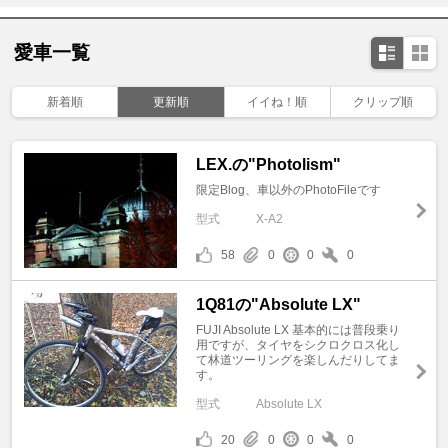
愛車一覧
新着順
更新順
イイね！順
クリップ順
LEX.の"Photolism"
限定Blog、車以外のPhotoFileです
型式
X-A2
58
0
0
0
1Q81の"Absolute LX"
FUJI Absolute LX 基本的には普段乗り
用ですが、タイヤをシクロクロス化し
て林道ツーリングを楽しんだりしてま
す。
型式
Absolute LX
20
0
0
0