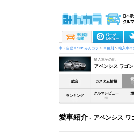
車・自動車SNSみんカラ
車種別
輸入車そ
輸入車その他
アベンシス ワゴン
総合
カスタム情報
クルマレビュー
ランキング
(0)
愛車紹介
- アベンシス ワ