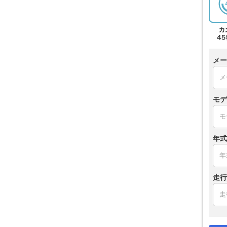
メー
モデ
年式
走行