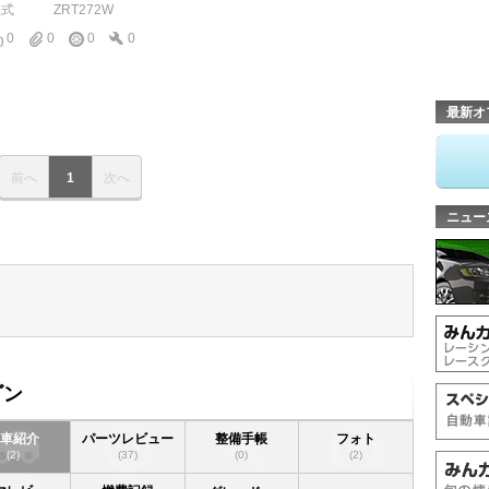
型式
ZRT272W
0
0
0
0
最新オ
前へ
1
次へ
ニュー
ゴン
愛車紹介
パーツレビュー
整備手帳
フォト
(2)
(37)
(0)
(2)