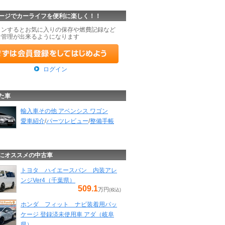
ージでカーライフを便利に楽しく！！
インするとお気に入りの保存や燃費記録など
な管理が出来るようになります
ログイン
た車
輸入車その他 アベンシス ワゴン
愛車紹介
/
パーツレビュー
/
整備手帳
にオススメの中古車
トヨタ ハイエースバン 内装アレ
ンジVer4（千葉県）
509.1
万円
(税込)
ホンダ フィット ナビ装着用パッ
ケージ 登録済未使用車 アダ（岐阜
県）