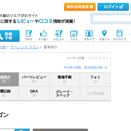
ブログ
イイね！
レビュー
フォト
グループ
スポット
カーライフ
の他
アベンシス ワゴン
愛車紹介
-
ユーザー評価：
中古車の買取・査定相場を調べる
愛車紹介
パーツレビュー
整備手帳
フォト
(2)
(37)
(0)
(2)
燃費記録
Q&A
グレード・
中古車情報
スペック
(0)
(0)
ゴン