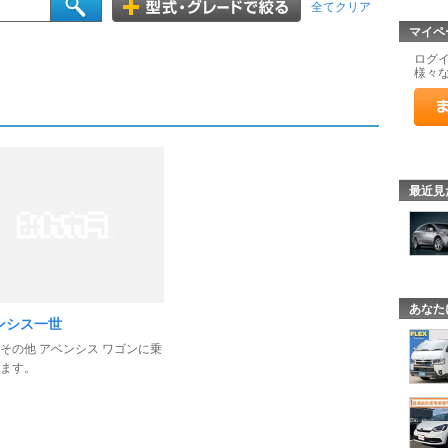
全てクリア
マイペ
ログ
様々
最近見
あなた
ンシス一世
その他 アベンシス ワゴンに乗
ます。