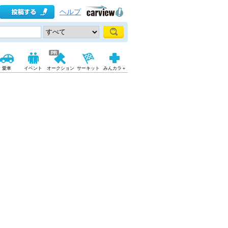
ヘルプ
愛車
イベント
オークション
サーキット
みんカラ＋