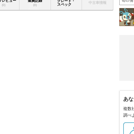
マレビュー
燃費記録
グレード・
中古車情報
スペック
(0)
(0)
あな
複数
調べ