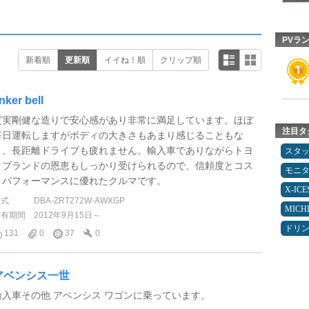
PVラ
新着順
更新順
イイね！順
クリップ順
inker bell
質実剛健な造りで安心感があり非常に満足しています。ほぼ
注目タ
毎日運転しますがボディの大きさもあまり感じることもな
く、長距離ドライブも疲れません。輸入車でありながらトヨ
スタ
タブランドの恩恵もしっかり受けられるので、信頼度とコス
モニ
トパフォーマンスに優れたクルマです。
X-IC
型式
DBA-ZRT272W-AWXGP
MICH
所有期間
2012年9月15日～
ドリ
131
0
37
0
アベンシス一世
輸入車その他 アベンシス ワゴンに乗っています。