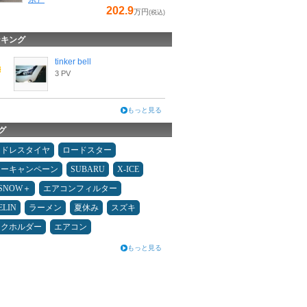
202.9
万円
(税込)
ンキング
tinker bell
3 PV
もっと見る
グ
ッドレスタイヤ
ロードスター
ターキャンペーン
SUBARU
X-ICE
ESNOW＋
エアコンフィルター
ELIN
ラーメン
夏休み
スズキ
ンクホルダー
エアコン
もっと見る