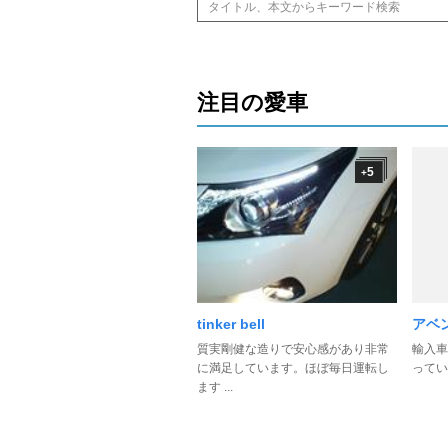
注目の愛車
5
+
tinker bell
アベ
質実剛健な造りで安心感があり非常
輸入車
に満足しています。ほぼ毎日運転し
ってい
ます ...