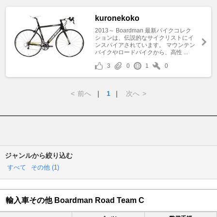
kuronekoko
2013～ Boardman 最新バイクコレク
ションは、伝説的なサイクリストにイ
ンスパイアされています。 マウンテン
バイクやロードバイクから、高性 ...
3
0
1
0
<
前へ
｜
1
｜
次へ
>
ジャンルから絞り込む
すべて
その他 (
1
)
輸入車その他 Boardman Road Team C