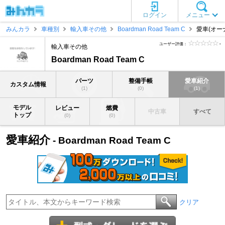
ログイン
メニュー
みんカラ
車種別
輸入車その他
Boardman Road Team C
愛車(オー
ユーザー評価：
-
輸入車その他
Boardman Road Team C
パーツ
整備手帳
愛車紹介
カスタム情報
(1)
(0)
(1)
モデル
レビュー
燃費
中古車
すべて
トップ
(0)
(0)
愛車紹介
- Boardman Road Team C
クリア