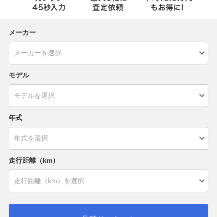
メーカー
モデル
年式
走行距離（km）