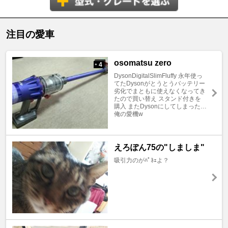
注目の愛車
osomatsu zero
4
+
DysonDigitalSlimFluffy 永年使っ
てたDysonがとうとうバッテリー
劣化でまともに使えなくなってき
たので買い替え スタンド付きを
購入 またDysonにしてしまった…
俺の愛機w
えろぽん75の"しましま"
吸引力のがﾊﾟﾈｪよ？