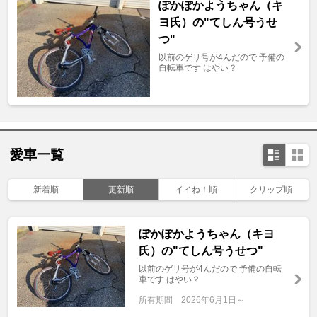
ぽかぽかようちゃん（キ
ヨ氏）の"てしん号うせ
つ"
以前のゲリ号が4んだので 予備の
自転車です はやい？
愛車一覧
新着順
更新順
イイね！順
クリップ順
ぽかぽかようちゃん（キヨ
氏）の"てしん号うせつ"
以前のゲリ号が4んだので 予備の自転
車です はやい？
所有期間
2026年6月1日～