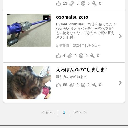
13
0
0
0
osomatsu zero
4
+
DysonDigitalSlimFluffy 永年使ってたD
ysonがとうとうバッテリー劣化でまと
もに使えなくなってきたので買い替え
スタンド付 ...
所有期間
2024年10月5日～
4
0
0
0
えろぽん75の"しましま"
吸引力のがﾊﾟﾈｪよ？
88
0
0
0
<
前へ
｜
1
｜
次へ
>