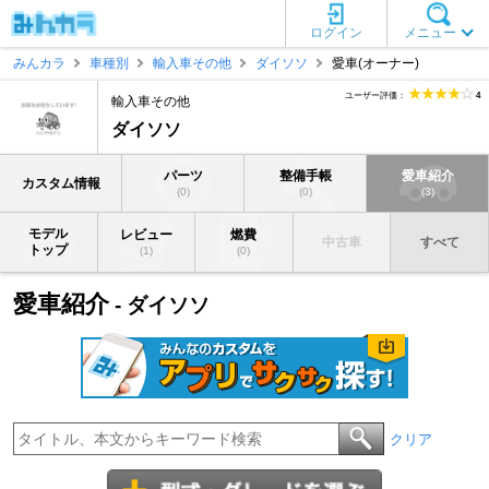
ログイン
メニュー
みんカラ
車種別
輸入車その他
ダイソソ
愛車(オーナー)
ユーザー評価：
4
輸入車その他
ダイソソ
パーツ
整備手帳
愛車紹介
カスタム情報
(0)
(0)
(3)
モデル
レビュー
燃費
中古車
すべて
トップ
(1)
(0)
愛車紹介
- ダイソソ
クリア