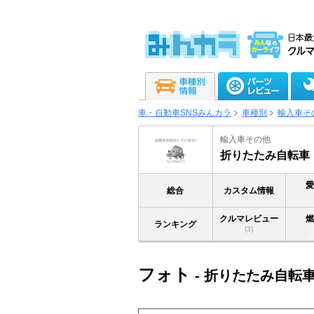
車・自動車SNSみんカラ
車種別
輸入車そ
輸入車その他
折りたたみ自転車
総合
カスタム情報
クルマレビュー
ランキング
(3)
フォト
- 折りたたみ自転