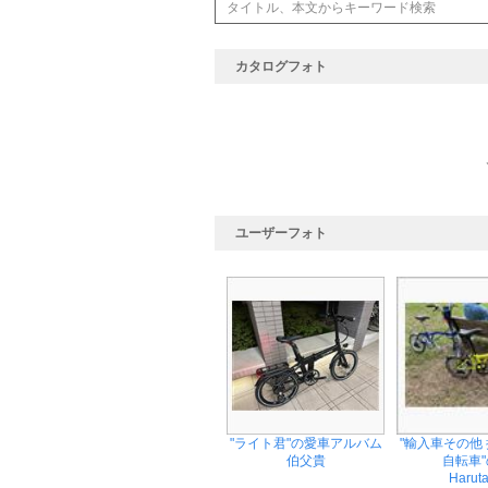
カタログフォト
ユーザーフォト
"ライト君"の愛車アルバム
"輸入車その他
伯父貴
自転車"の
Harut