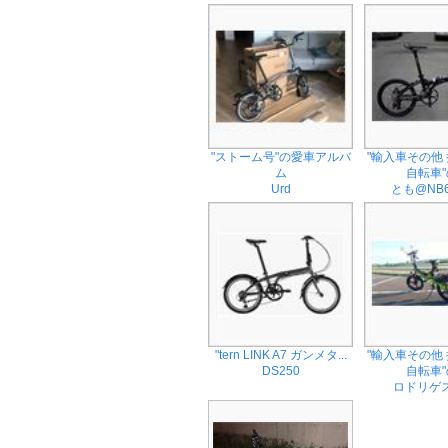
"ストーム号"の愛車アルバ
"輸入車その他
ム
自転車"の
Urd
とも@NB6
"tern LINK A7 ガンメタ...
"輸入車その他
DS250
自転車"の
ロドリゲス