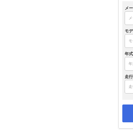
メー
モデ
年式
走行