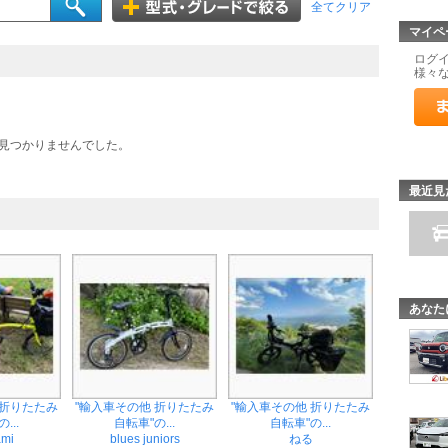
全てクリア
マイペ
ログ
様々
見つかりませんでした。
最近見
あなた
 折りたたみ
"輸入車その他 折りたたみ
"輸入車その他 折りたたみ
...
自転車"の...
自転車"の...
ami
blues juniors
ねる