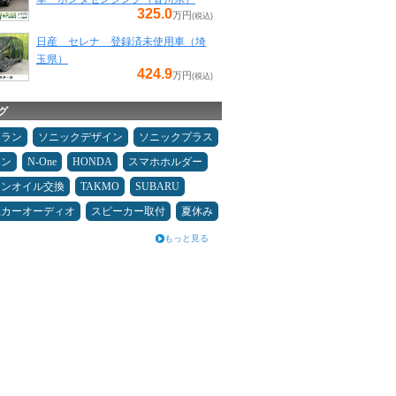
325.0
万円
(税込)
日産 セレナ 登録済未使用車（埼
玉県）
424.9
万円
(税込)
グ
ュラン
ソニックデザイン
ソニックプラス
メン
N-One
HONDA
スマホホルダー
ジンオイル交換
TAKMO
SUBARU
県カーオーディオ
スピーカー取付
夏休み
もっと見る