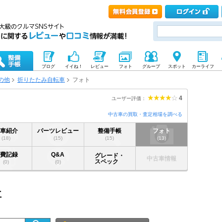
ブログ
イイね！
レビュー
フォト
グループ
スポット
カーライフ
の他
折りたたみ自転車
フォト
4
ユーザー評価：
中古車の買取・査定相場を調べる
愛車紹介
パーツレビュー
整備手帳
フォト
(18)
(15)
(15)
(13)
燃費記録
Q&A
グレード・
中古車情報
スペック
(0)
(0)
車