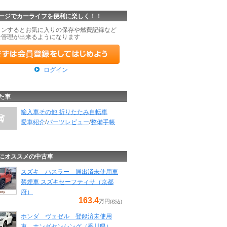
ージでカーライフを便利に楽しく！！
インするとお気に入りの保存や燃費記録など
な管理が出来るようになります
ログイン
た車
輸入車その他 折りたたみ自転車
愛車紹介
/
パーツレビュー
/
整備手帳
にオススメの中古車
スズキ ハスラー 届出済未使用車
禁煙車 スズキセーフティサ（京都
府）
163.4
万円
(税込)
ホンダ ヴェゼル 登録済未使用
車 ホンダセンシング（香川県）