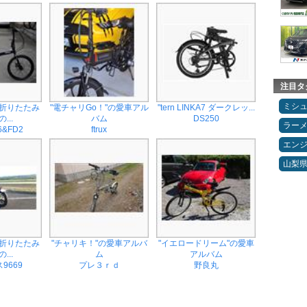
注目タ
ミシ
 折りたたみ
"電チャリGo！"の愛車アル
"tern LINKA7 ダークレッ...
...
バム
DS250
ラー
&FD2
ftrux
エン
山梨
 折りたたみ
"チャリキ！"の愛車アルバ
"イエロードリーム"の愛車
...
ム
アルバム
9669
プレ３ｒｄ
野良丸