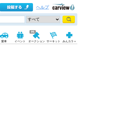
ヘルプ
愛車
イベント
オークション
サーキット
みんカラ＋