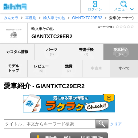
ログイン
メニュー
みんカラ
車種別
輸入車その他
GIANTXTC29ER2
愛車(オーナー)
ユーザー評価：
-
輸入車その他
GIANTXTC29ER2
パーツ
整備手帳
愛車紹介
カスタム情報
(0)
(1)
(2)
モデル
レビュー
燃費
中古車
すべて
トップ
(0)
(0)
愛車紹介
- GIANTXTC29ER2
クリア