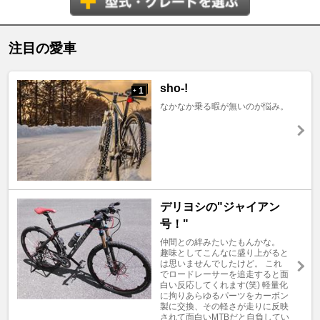
注目の愛車
sho-!
1
+
なかなか乗る暇が無いのが悩み。
デリヨシの"ジャイアン
号！"
仲間との絆みたいたもんかな。
趣味としてこんなに盛り上がると
は思いませんでしたけど。 これ
でロードレーサーを追走すると面
白い反応してくれます(笑) 軽量化
に拘りあらゆるパーツをカーボン
製に交換、その軽さが走りに反映
されて面白いMTBだと自負してい