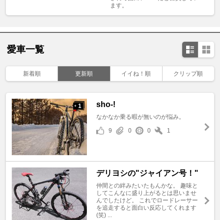
ます。
愛車一覧
新着順
更新順
イイね！順
クリップ順
sho-!
1
+
なかなか乗る暇が無いのが悩み。
9
0
0
1
デリヨシの"ジャイアン号！"
仲間との絆みたいたもんかな。 趣味と
してこんなに盛り上がるとは思いませ
んでしたけど。 これでロードレーサー
を追走すると面白い反応してくれます
(笑) ...