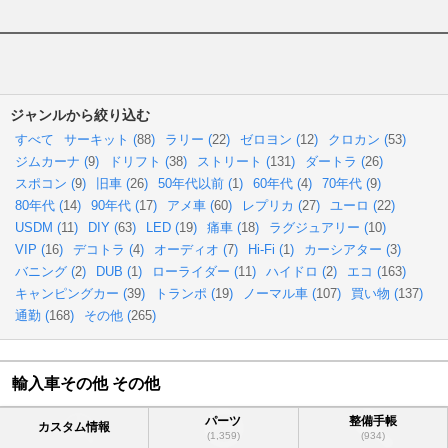
ジャンルから絞り込む
すべて
サーキット (
88
)
ラリー (
22
)
ゼロヨン (
12
)
クロカン (
53
)
ジムカーナ (
9
)
ドリフト (
38
)
ストリート (
131
)
ダートラ (
26
)
スポコン (
9
)
旧車 (
26
)
50年代以前 (
1
)
60年代 (
4
)
70年代 (
9
)
80年代 (
14
)
90年代 (
17
)
アメ車 (
60
)
レプリカ (
27
)
ユーロ (
22
)
USDM (
11
)
DIY (
63
)
LED (
19
)
痛車 (
18
)
ラグジュアリー (
10
)
VIP (
16
)
デコトラ (
4
)
オーディオ (
7
)
Hi-Fi (
1
)
カーシアター (
3
)
バニング (
2
)
DUB (
1
)
ローライダー (
11
)
ハイドロ (
2
)
エコ (
163
)
キャンピングカー (
39
)
トランポ (
19
)
ノーマル車 (
107
)
買い物 (
137
)
通勤 (
168
)
その他 (
265
)
輸入車その他 その他
パーツ
整備手帳
カスタム情報
(1,359)
(934)