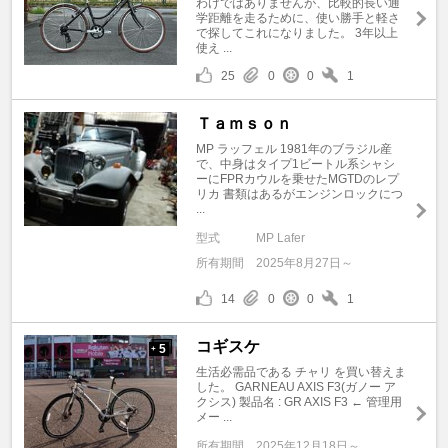
わけではありませんが、比較的長い通
学距離を走るために、使い勝手と軽さ
で探してこれになりました。 3年以上
使え ...
25
0
0
1
Ｔａｍｓｏｎ
MP ラッフェル 1981年のブラジル産
で、中身はタイプ1ビートル系シャシ
ーにFPRカウルを乗せたMGTDのレプ
リカ 書類はあるがエンジンロックにつ
...
型式
MP Lafer
所有期間
2025年8月27日～
14
0
0
1
コギスケ
5
+
生活必需品である チャリ を買い替えま
した。 GARNEAU AXIS F3(ガノー ア
クシス) 製品名 : GR AXIS F3 ← 管理用
メー ...
所有期間
2025年12月18日～