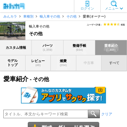
ログイン
メニュー
みんカラ
車種別
輸入車その他
その他
愛車(オーナー)
ユーザー評価：
4.51
輸入車その他
その他
パーツ
整備手帳
愛車紹介
カスタム情報
(1,359)
(934)
(1,405)
モデル
レビュー
燃費
中古車
すべて
トップ
(46)
(204)
愛車紹介
- その他
クリア