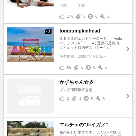
型式
零式
178
0
0
0
tompumpkinhead
3
+
ＧＥＯＳのエントリーロード、『vinta
ge』デス ( ● ´ ー ｀ ● ) 運動不足解消、
ダイエット目的デス ヽ(´ー｀)ノ
所有期間
2026年7月14日～
68
0
0
0
かずちゃん☆彡
ブログ用画像置き場
2
1
0
0
エルチェの"ルイガノ"
娘の新しい愛車です。 こだわり抜いた