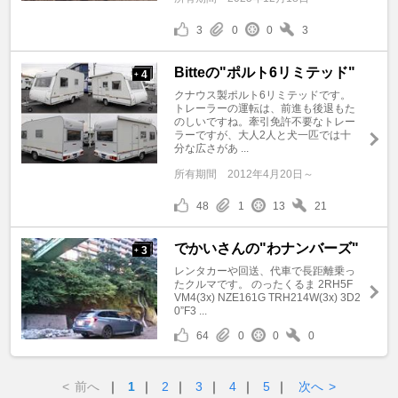
3
0
0
3
Bitteの"ポルト6リミテッド"
4
+
クナウス製ポルト6リミテッドです。
トレーラーの運転は、前進も後退もた
のしいですね。牽引免許不要なトレー
ラーですが、大人2人と犬一匹では十
分な広さがあ ...
所有期間
2012年4月20日～
48
1
13
21
でかいさんの"わナンバーズ"
3
+
レンタカーや回送、代車で長距離乗っ
たクルマです。 のったくるま 2RH5F
VM4(3x) NZE161G TRH214W(3x) 3D2
0”F3 ...
64
0
0
0
<
前へ
｜
1
｜
2
｜
3
｜
4
｜
5
｜
次へ
>