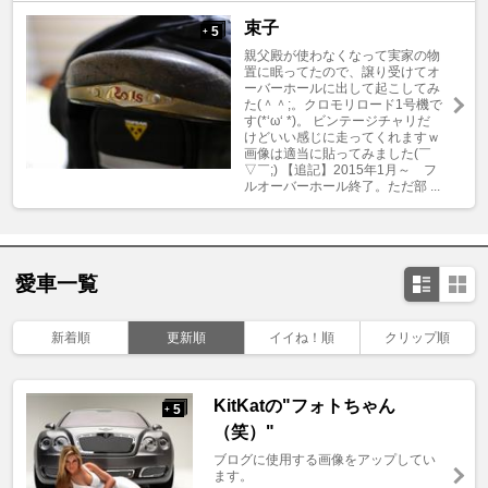
束子
5
+
親父殿が使わなくなって実家の物
置に眠ってたので、譲り受けてオ
ーバーホールに出して起こしてみ
た(＾＾;。クロモリロード1号機で
す(*‘ω‘ *)。 ビンテージチャリだ
けどいい感じに走ってくれますｗ
画像は適当に貼ってみました(￣
▽￣;) 【追記】2015年1月～ フ
ルオーバーホール終了。ただ部 ...
愛車一覧
新着順
更新順
イイね！順
クリップ順
KitKatの"フォトちゃん
5
+
（笑）"
ブログに使用する画像をアップしてい
ます。