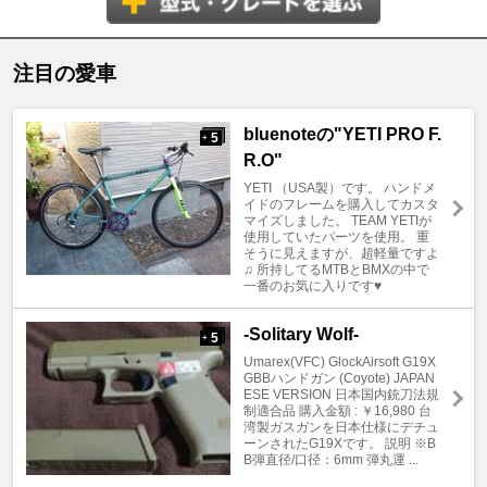
注目の愛車
bluenoteの"YETI PRO F.
5
+
R.O"
YETI （USA製）です。 ハンドメ
イドのフレームを購入してカスタ
マイズしました。 TEAM YETIが
使用していたパーツを使用。 重
そうに見えますが、超軽量ですよ
♫ 所持してるMTBとBMXの中で
一番のお気に入りです♥
-Solitary Wolf-
5
+
Umarex(VFC) GlockAirsoft G19X
GBBハンドガン (Coyote) JAPAN
ESE VERSION 日本国内銃刀法規
制適合品 購入金額 : ￥16,980 台
湾製ガスガンを日本仕様にデチュ
ーンされたG19Xです。 説明 ※B
B弾直径/口径：6mm 弾丸運 ...