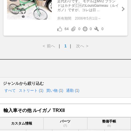
足代わりです。 モデルはMV2 ブラン
ドはカナダ🇨🇦のLouisGarneau（ルイ
ガノ）ですが、コレは日 ...
所有期間
2006年5月1日～
64
0
0
0
<
前へ
｜
1
｜
次へ
>
ジャンルから絞り込む
すべて
ストリート (
1
)
買い物 (
1
)
通勤 (
1
)
輸入車その他 ルイガノ TRXII
パーツ
整備手帳
カスタム情報
(7)
(6)