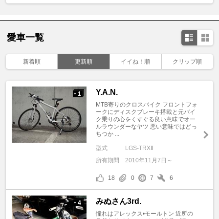
愛車一覧
新着順
更新順
イイね！順
クリップ順
Y.A.N.
1
+
MTB寄りのクロスバイク フロントフォ
ークにディスクブレーキ搭載と元バイ
ク乗りの心をくすぐる良い意味でオー
ルラウンダーなヤツ 悪い意味ではどっ
ちつか ...
型式
LGS-TRXⅡ
所有期間
2010年11月7日～
18
0
7
6
みぬさん3rd.
4
+
憧れはアレックス•モールトン 近所の