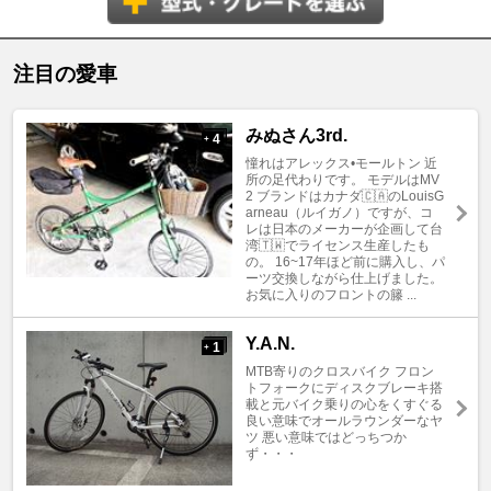
注目の愛車
みぬさん3rd.
4
+
憧れはアレックス•モールトン 近
所の足代わりです。 モデルはMV
2 ブランドはカナダ🇨🇦のLouisG
arneau（ルイガノ）ですが、コ
レは日本のメーカーが企画して台
湾🇹🇼でライセンス生産したも
の。 16~17年ほど前に購入し、パ
ーツ交換しながら仕上げました。
お気に入りのフロントの籐 ...
Y.A.N.
1
+
MTB寄りのクロスバイク フロン
トフォークにディスクブレーキ搭
載と元バイク乗りの心をくすぐる
良い意味でオールラウンダーなヤ
ツ 悪い意味ではどっちつか
ず・・・