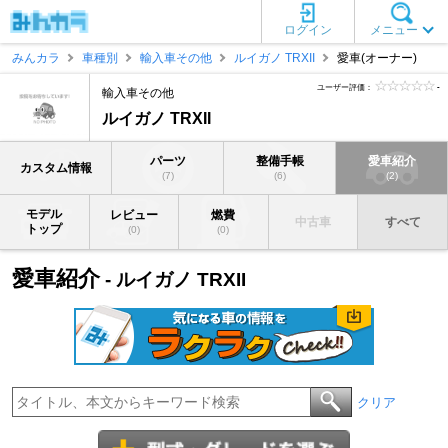
ログイン
メニュー
みんカラ
車種別
輸入車その他
ルイガノ TRXII
愛車(オーナー)
ユーザー評価：
-
輸入車その他
ルイガノ TRXII
パーツ
整備手帳
愛車紹介
カスタム情報
(7)
(6)
(2)
モデル
レビュー
燃費
中古車
すべて
トップ
(0)
(0)
愛車紹介
- ルイガノ TRXII
クリア