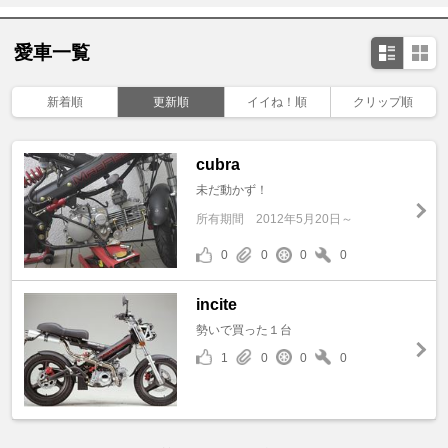
愛車一覧
新着順
更新順
イイね！順
クリップ順
cubra
未だ動かず！
所有期間
2012年5月20日～
0
0
0
0
incite
勢いで買った１台
1
0
0
0