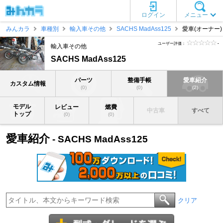
ログイン
メニュー
みんカラ
車種別
輸入車その他
SACHS MadAss125
愛車(オーナー)
ユーザー評価：
-
輸入車その他
SACHS MadAss125
パーツ
整備手帳
愛車紹介
カスタム情報
(0)
(0)
(2)
モデル
レビュー
燃費
中古車
すべて
トップ
(0)
(0)
愛車紹介
- SACHS MadAss125
クリア