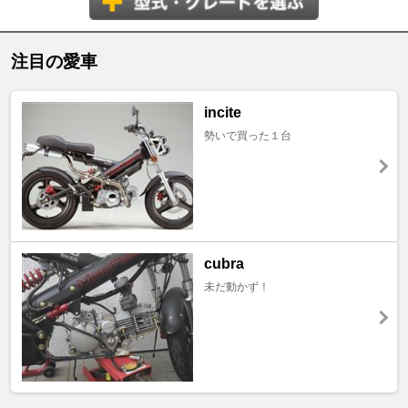
注目の愛車
incite
勢いで買った１台
cubra
未だ動かず！