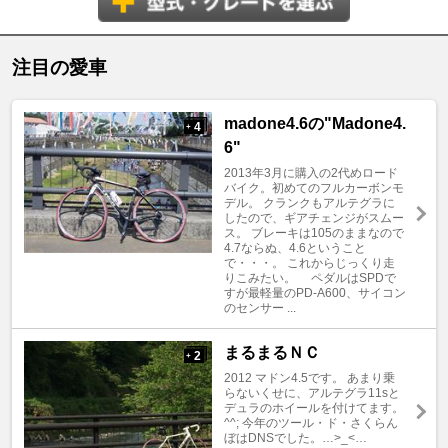
注目の愛車
madone4.6の"Madone4.
4
+
6"
2013年3月に購入の2代めロード
バイク。初めてのフルカーボンモ
デル。 クランクもアルテグラに
したので、ギアチェンジがスムー
ス。 ブレーキは105のままなので
4.7ならぬ、4.6ということ
で・・・。 これからじっくり走
りこみたい。 ペダルはSPDで
すが最軽量のPD-A600、サイコン
のセンサー ...
まるまるＮＣ
2
+
2012 マドン4.5です。 あまり乗
らないくせに、アルテグラ11sと
デュラのホイールを付けてます。
^^; 今年のツール・ド・さくらん
ぼはDNSでした。…>_<…