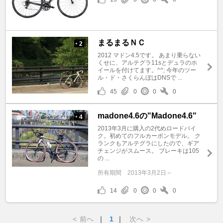
まるまるＮＣ
2
+
2012 マドン4.5です。 あまり乗らない
くせに、アルテグラ11sとデュラのホ
イールを付けてます。^^; 今年のツー
ル・ド・さくらんぼはDNSで ...
45
0
0
0
madone4.6の"Madone4.6"
4
+
2013年3月に購入の2代めロードバイ
ク。初めてのフルカーボンモデル。 ク
ランクもアルテグラにしたので、ギア
チェンジがスムース。 ブレーキは105
の ...
所有期間
2013年3月2日～
14
0
0
0
<
前へ
｜
1
｜
次へ
>