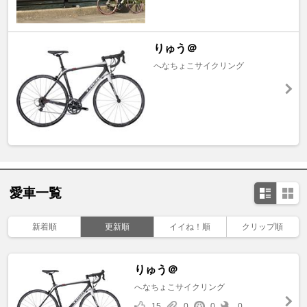
りゅう＠
へなちょこサイクリング
愛車一覧
新着順
更新順
イイね！順
クリップ順
りゅう＠
へなちょこサイクリング
15
0
0
0