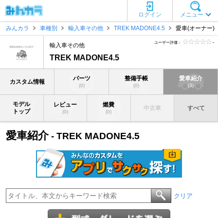
ログイン
メニュー
みんカラ
車種別
輸入車その他
TREK MADONE4.5
愛車(オーナー)
ユーザー評価：
-
輸入車その他
TREK MADONE4.5
パーツ
整備手帳
愛車紹介
カスタム情報
(0)
(0)
(3)
モデル
レビュー
燃費
中古車
すべて
トップ
(0)
(0)
愛車紹介
- TREK MADONE4.5
クリア