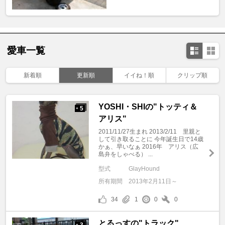
愛車一覧
新着順
更新順
イイね！順
クリップ順
YOSHI・SHIの"トッティ＆
5
+
アリス"
2011/11/27生まれ 2013/2/11 里親と
して引き取ることに 今年誕生日で14歳
かぁ、早いなぁ 2016年 アリス（広
島弁をしゃべる） ...
型式
GlayHound
所有期間
2013年2月11日～
34
1
0
0
とるっすの"トラック"
3
+