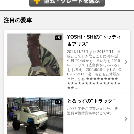
注目の愛車
YOSHI・SHIの"トッティ
5
+
＆アリス"
2011/11/27生まれ 2013/2/11 里
親として引き取ることに 今年誕
生日で14歳かぁ、早いなぁ 2016
年 アリス（広島弁をしゃべる）
を お迎え 2011/9/19生まれALIC
E2025/11/06没 もともと体弱か
ったしなぁ ★★★★★★★★★
★★★★★★★★★★★★★★★
★★ ...
とるっすの"トラック"
3
+
パパと半分こで買いました。 改
造費や維持費も半分こです。