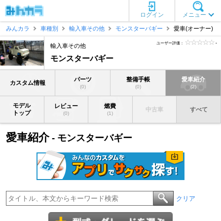
ログイン
メニュー
みんカラ
車種別
輸入車その他
モンスターバギー
愛車(オーナー)
ユーザー評価：
-
輸入車その他
モンスターバギー
パーツ
整備手帳
愛車紹介
カスタム情報
(0)
(0)
(2)
モデル
レビュー
燃費
中古車
すべて
トップ
(0)
(1)
愛車紹介
- モンスターバギー
クリア