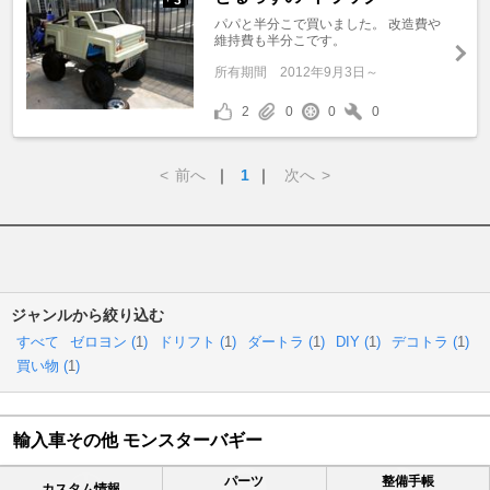
パパと半分こで買いました。 改造費や
維持費も半分こです。
所有期間
2012年9月3日～
2
0
0
0
<
前へ
｜
1
｜
次へ
>
ジャンルから絞り込む
すべて
ゼロヨン (
1
)
ドリフト (
1
)
ダートラ (
1
)
DIY (
1
)
デコトラ (
1
)
買い物 (
1
)
輸入車その他 モンスターバギー
パーツ
整備手帳
カスタム情報