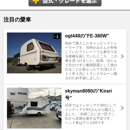
注目の愛車
ogt448の"FE-380W"
3
+
初めて購入したキャンピングトレ
ーラーです。当時かみさんが所有
していたアトレー７でも牽引でき
る車種を探していたところ、この
車を見つけました。結局、ほとん
ど出かけずに勉強部屋として使わ
れることが多かったです(笑)２０
１１年３月にトランクサルーン購
入のため手放しました。
skyman8080の"Kirari
号"
日本ではインディアナ300として
インディアナRVさんから購入し
ました。 夫婦二人に犬一匹でこ
れから全国を旅する予定です。
ヘッド車はデリカD5です