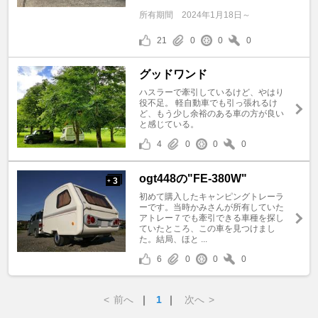
所有期間
2024年1月18日～
21
0
0
0
グッドワンド
ハスラーで牽引しているけど、やはり
役不足。 軽自動車でも引っ張れるけ
ど、もう少し余裕のある車の方が良い
と感じている。
4
0
0
0
ogt448の"FE-380W"
3
+
初めて購入したキャンピングトレーラ
ーです。当時かみさんが所有していた
アトレー７でも牽引できる車種を探し
ていたところ、この車を見つけまし
た。結局、ほと ...
6
0
0
0
<
前へ
｜
1
｜
次へ
>