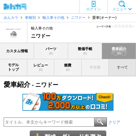
ログイン
メニュー
みんカラ
車種別
輸入車その他
ニワドー
愛車(オーナー)
ユーザー評価：
-
輸入車その他
ニワドー
パーツ
整備手帳
愛車紹介
カスタム情報
(0)
(0)
(3)
モデル
レビュー
燃費
中古車
すべて
トップ
(0)
(0)
愛車紹介
- ニワドー
クリア