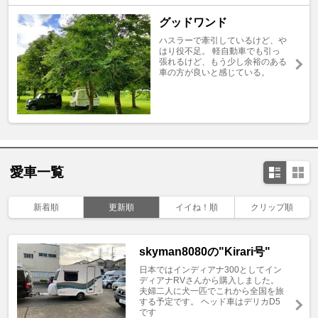
グッドワンド
ハスラーで牽引しているけど、や
はり役不足。 軽自動車でも引っ
張れるけど、もう少し余裕のある
車の方が良いと感じている。
愛車一覧
新着順
更新順
イイね！順
クリップ順
skyman8080の"Kirari号"
日本ではインディアナ300としてイン
ディアナRVさんから購入しました。
夫婦二人に犬一匹でこれから全国を旅
する予定です。 ヘッド車はデリカD5
です