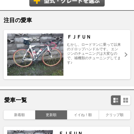
注目の愛車
ＦＪＦＵＮ
むかし、ロードマンに乗って以来
のドロップハンドルです。 エン
ジンのチューニングは大変なの
で、補機類のチューニングしてま
す♪
愛車一覧
新着順
更新順
イイね！順
クリップ順
ＦＪＦＵＮ