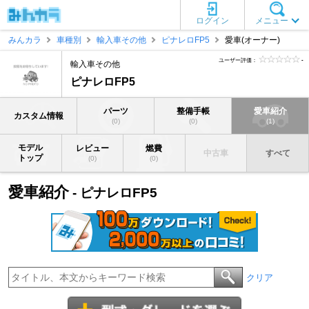
ログイン
メニュー
みんカラ
車種別
輸入車その他
ピナレロFP5
愛車(オーナー)
ユーザー評価：
-
輸入車その他
ピナレロFP5
パーツ
整備手帳
愛車紹介
カスタム情報
(0)
(0)
(1)
モデル
レビュー
燃費
中古車
すべて
トップ
(0)
(0)
愛車紹介
- ピナレロFP5
クリア