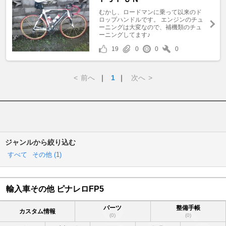
むかし、ロードマンに乗って以来のド
ロップハンドルです。 エンジンのチュ
ーニングは大変なので、補機類のチュ
ーニングしてます♪
19
0
0
0
<
前へ
｜
1
｜
次へ
>
ジャンルから絞り込む
すべて
その他 (
1
)
輸入車その他 ピナレロFP5
パーツ
整備手帳
カスタム情報
(0)
(0)