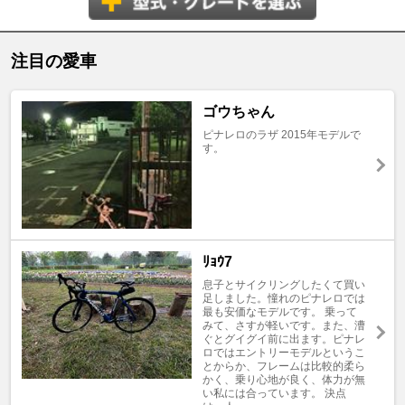
注目の愛車
ゴウちゃん
ピナレロのラザ 2015年モデルで
す。
ﾘｮｳ7
息子とサイクリングしたくて買い
足しました。憧れのピナレロでは
最も安価なモデルです。 乗って
みて、さすが軽いです。また、漕
ぐとグイグイ前に出ます。ピナレ
ロではエントリーモデルというこ
とからか、フレームは比較的柔ら
かく、乗り心地が良く、体力が無
い私には合っています。 決点