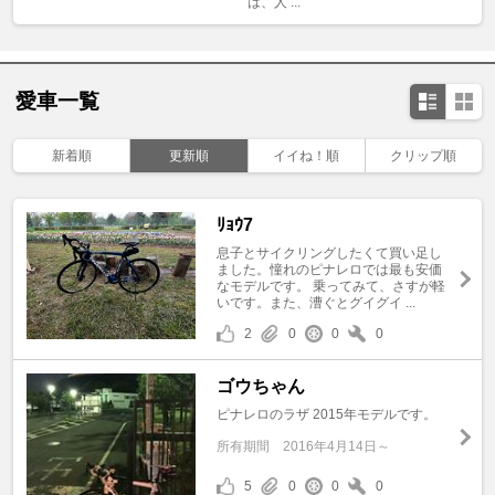
は、人 ...
愛車一覧
新着順
更新順
イイね！順
クリップ順
ﾘｮｳ7
息子とサイクリングしたくて買い足し
ました。憧れのピナレロでは最も安価
なモデルです。 乗ってみて、さすが軽
いです。また、漕ぐとグイグイ ...
2
0
0
0
ゴウちゃん
ピナレロのラザ 2015年モデルです。
所有期間
2016年4月14日～
5
0
0
0