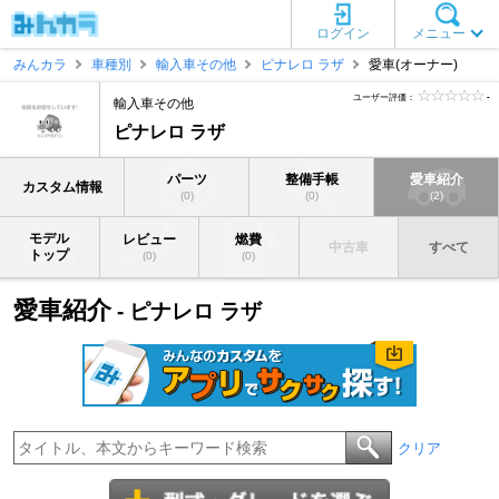
ログイン
メニュー
みんカラ
車種別
輸入車その他
ピナレロ ラザ
愛車(オーナー)
ユーザー評価：
-
輸入車その他
ピナレロ ラザ
パーツ
整備手帳
愛車紹介
カスタム情報
(0)
(0)
(2)
モデル
レビュー
燃費
中古車
すべて
トップ
(0)
(0)
愛車紹介
- ピナレロ ラザ
クリア