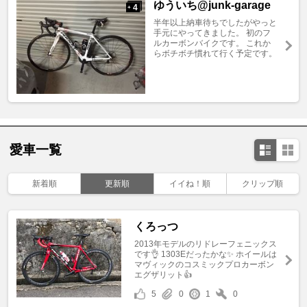
ゆういち@junk-garage
4
+
半年以上納車待ちでしたがやっと
手元にやってきました。 初のフ
ルカーボンバイクです。 これか
らボチボチ慣れて行く予定です。
愛車一覧
新着順
更新順
イイね！順
クリップ順
くろっつ
2013年モデルのリドレーフェニックス
です👌 1303Eだったかな✨ ホイールは
マヴィックのコスミックプロカーボン
エグザリット👍
5
0
1
0