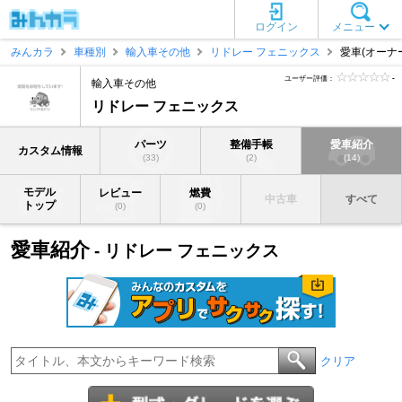
ログイン
メニュー
みんカラ
車種別
輸入車その他
リドレー フェニックス
愛車(オーナ
ユーザー評価：
-
輸入車その他
リドレー フェニックス
パーツ
整備手帳
愛車紹介
カスタム情報
(33)
(2)
(14)
モデル
レビュー
燃費
中古車
すべて
トップ
(0)
(0)
愛車紹介
- リドレー フェニックス
クリア