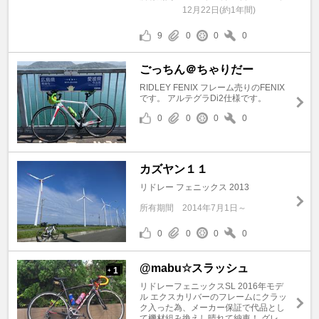
12月22日(約1年間)
9
0
0
0
ごっちん＠ちゃりだー
RIDLEY FENIX フレーム売りのFENIX
です。 アルテグラDi2仕様です。
0
0
0
0
カズヤン１１
リドレー フェニックス 2013
所有期間
2014年7月1日～
0
0
0
0
@mabu☆スラッシュ
1
+
リドレーフェニックスSL 2016年モデ
ル エクスカリバーのフレームにクラッ
ク入った為、メーカー保証で代品とし
て機材組み換えし晴れて納車！ グレ ...