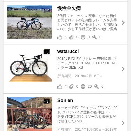
慢性金欠病
2代目フェニックス 廃車になった初代
と同じロットの初期型フレームを入手
したので、復活させました。 初期型な
ので、少し工作精度が悪いのはご愛嬌
6
0
0
0
watarucci
5
+
2019y RIDLEY リドレー FENIX SL フ
ェニックスSL TEAM LOTTO SOUDAL
カラー SIZE=XS
所有期間
2019年2月16日～
4
0
20
0
Son en
3
+
メーカー:RIDLEY モデル:FENIX AL 20
16 スペアバイク選択の条件は・・ ・
激安 (TCRに割くリソースを出来るだ
け確保したいの ...
所有期間
2017年10月30日～2018年