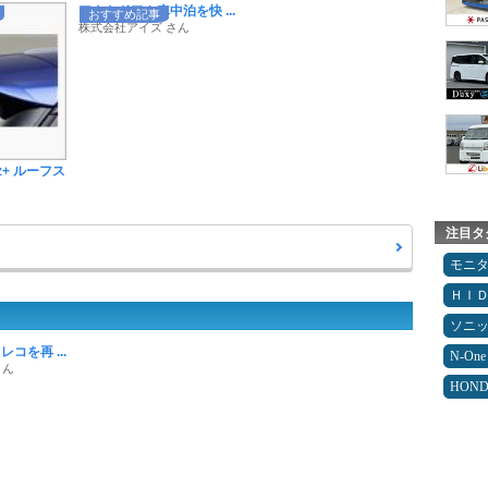
アウトドアや車中泊を快 ...
おすすめ記事
株式会社アイズ さん
z+ ルーフス
注目タ
モニ
ＨＩ
ソニ
コを再 ...
N-One
さん
HON