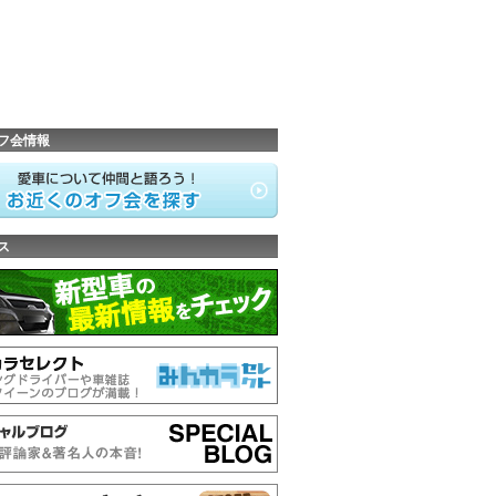
フ会情報
ス