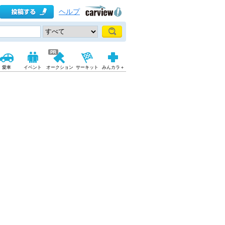
ヘルプ
愛車
イベント
オークション
サーキット
みんカラ＋