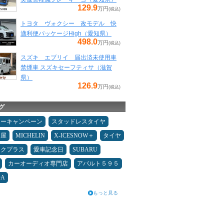
129.9
万円
(税込)
トヨタ ヴォクシー 改モデル 快
適利便パッケージHigh（愛知県）
498.0
万円
(税込)
スズキ エブリイ 届出済未使用車
禁煙車 スズキセーフティサ（滋賀
県）
126.9
万円
(税込)
グ
ターキャンペーン
スタッドレスタイヤ
Ｄ屋
MICHELIN
X-ICESNOW＋
タイヤ
ックプラス
愛車記念日
SUBARU
カーオーディオ専門店
アバルト５９５
DA
もっと見る