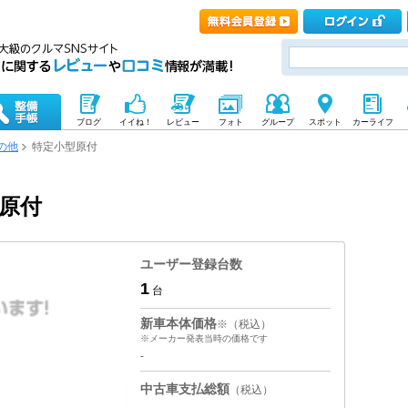
ブログ
イイね！
レビュー
フォト
グループ
スポット
カーライフ
の他
特定小型原付
型原付
ユーザー登録台数
1
台
新車本体価格
※（税込）
※メーカー発表当時の価格です
-
中古車支払総額
（税込）