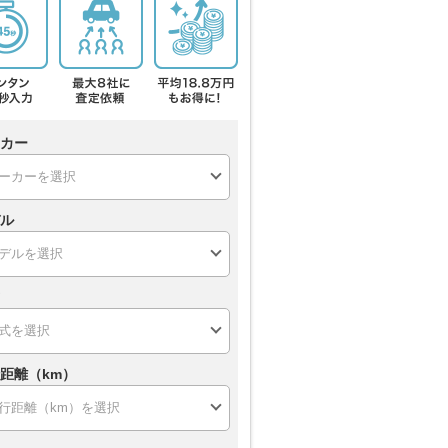
カー
ル
距離（km）