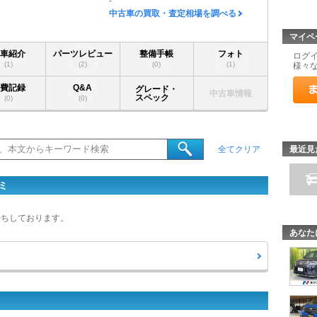
-
中古車の買取・査定相場を調べる
マイペ
愛車紹介
パーツレビュー
整備手帳
フォト
ログ
(1)
(2)
(0)
(1)
様々
燃費記録
Q&A
グレード・
中古車情報
スペック
(0)
(0)
最近見
全てクリア
ミ
待ちしております。
あなた