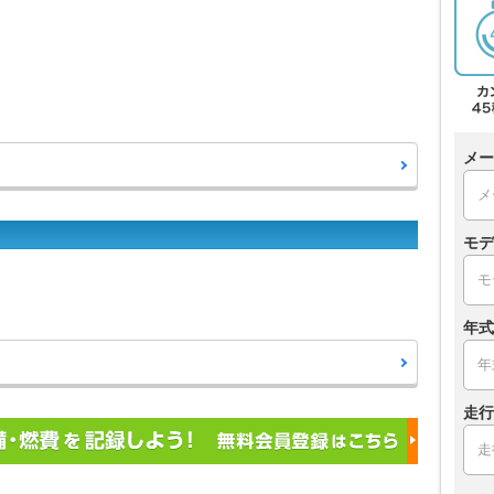
メー
モデ
年式
走行