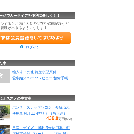
ージでカーライフを便利に楽しく！！
インするとお気に入りの保存や燃費記録など
な管理が出来るようになります
ログイン
た車
輸入車その他 特定小型原付
愛車紹介
/
パーツレビュー
/
整備手帳
にオススメの中古車
ホンダ ステップワゴン 登録済未
使用車 純正11.4型ナビ（埼玉県）
439.9
万円
(税込)
日産 デイズ 届出済未使用車 衝
突被害軽減ブレーキ コ（愛知県）