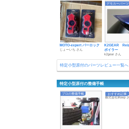
デモカーパーツ
MOTO-expert バーロック
K2GEAR Rei
じょーいち さん
ポイラー
k2gear さん
特定小型原付のパーツレビュー一覧へ
特定小型原付の整備手帳
ハイエンドドラレ
プロの整備手帳
おすすめ記事
株式会社iKeep 