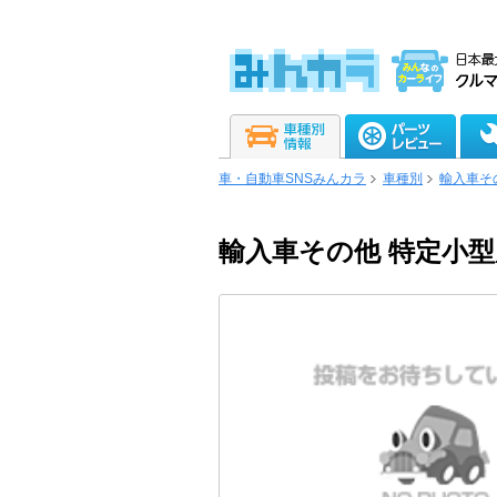
車・自動車SNSみんカラ
車種別
輸入車そ
輸入車その他 特定小