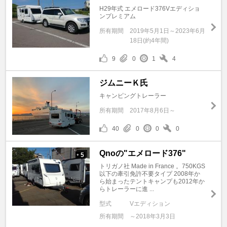
H29年式 エメロード376Vエディショ
ンプレミアム
所有期間
2019年5月1日～2023年6月
18日(約4年間)
9
0
1
4
ジムニーＫ氏
キャンピングトレーラー
所有期間
2017年8月6日～
40
0
0
0
Qnoの"エメロード376"
5
+
トリガノ社 Made in France 。750KGS
以下の牽引免許不要タイプ 2008年か
ら始まったテントキャンプも2012年か
らトレーラーに進 ...
型式
Vエディション
所有期間
～2018年3月3日