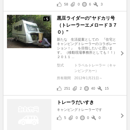
58
0
6
3
黒豆ライダーの"ヤドカリ号
5
+
（トレーラーエメロード３７
０）"
新たな 生活提案としての 『住宅と
キャンピングトレーラーのコラボレー
ション！』 を目指したいと思いま
す。 （移動現場事務所としても！！）
２０１１ ...
型式
トラベルトレーラー（キャ
ンピングカー）
所有期間
2012年1月21日～
251
2
40
15
トレーラだいすき
キャンピングトレーラーです
5
0
0
0