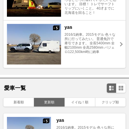
います。 目標！ トレでサーフト
リップにいくこと。 40才までに
北海道を回ること！
yas
5
+
2016/1納車。2015モデル 色々な
所に行ってみたい。 普通免許で
牽引できます。 全長5400mm 全
幅2100mm 全高2580mm パジェ
ロ122,500km時に納車
愛車一覧
新着順
更新順
イイね！順
クリップ順
yas
5
+
2016/1納車。2015モデル 色々な所に