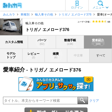
ログイン
メニュー
みんカラ
車種別
輸入車その他
トリガノ エメロード376
愛車(オーナ
ユーザー評価：
4.5
輸入車その他
トリガノ エメロード376
パーツ
整備手帳
愛車紹介
カスタム情報
(62)
(138)
(10)
モデル
レビュー
燃費
中古車
すべて
トップ
(2)
(6)
愛車紹介
- トリガノ エメロード376
クリア