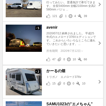
行ってみたい。 普通免許で牽引できま
す。 全長5400mm 全幅2100mm 全高2
580mm パジェ ...
121
1
4
39
avenir
5
+
2020/07/12 納車されました。 平成25
年式のエメロード376Vエディションで
す。 これからいろいろなところに連れ
ていきたいと思います。 ...
所有期間
2020年7月12日～
47
0
10
66
かーるの畑
2
+
トリガノ エメロード376v
15
0
0
10
SAMU1023の"エメちゃん"