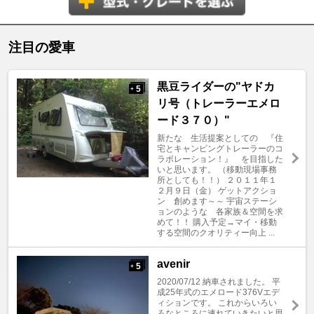
注目の愛車
黒豆ライダーの"ヤドカ
5
+
リ号（トレーラーエメロ
ード３７０）"
新たな 生活提案としての 『住
宅とキャンピングトレーラーのコ
ラボレーション！』 を目指した
いと思います。 （移動現場事務
所としても！！） ２０１１年１
２月９日（金） ゲットアクショ
ン 創めます～～ 宇宙ステーシ
ョンのような 各家族＆空間を求
めて！！ 購入予定→マイ・移動
する空間のクオリティー向上 ...
avenir
5
+
2020/07/12 納車されました。 平
成25年式のエメロード376Vエデ
ィションです。 これからいろい
ろなところに連れていきたいと思