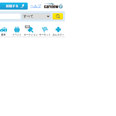
ヘルプ
愛車
イベント
オークション
サーキット
みんカラ＋