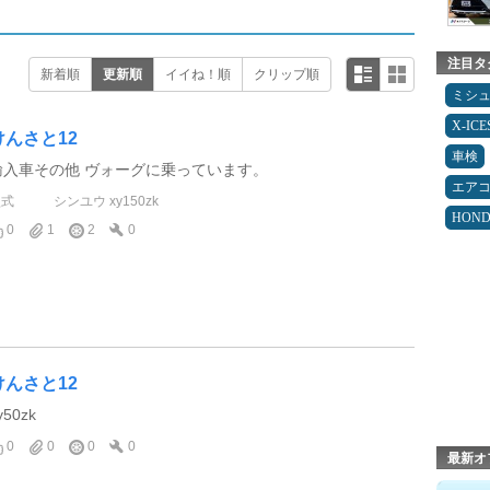
注目タ
新着順
更新順
イイね！順
クリップ順
ミシ
X-IC
けんさと12
車検
輸入車その他 ヴォーグに乗っています。
エア
型式
シンユウ xy150zk
HON
0
1
2
0
けんさと12
y50zk
0
0
0
0
最新オ