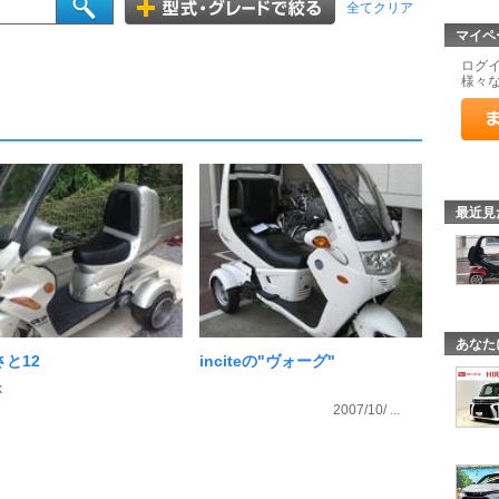
全てクリア
マイペ
ログ
様々
最近見
あなた
と12
inciteの"ヴォーグ"
k
2007/10/ ...