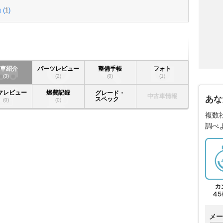
 (
1
)
愛車紹介
パーツレビュー
整備手帳
フォト
(3)
(2)
(0)
(1)
マレビュー
燃費記録
グレード・
中古車情報
あな
スペック
(0)
(0)
複数
調べ
メー