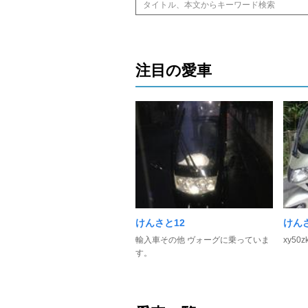
注目の愛車
けんさと12
けんさ
輸入車その他 ヴォーグに乗っていま
xy50z
す。