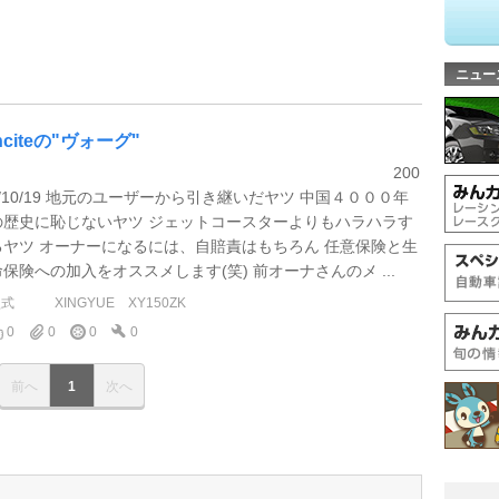
ニュー
nciteの"ヴォーグ"
200
7/10/19 地元のユーザーから引き継いだヤツ 中国４０００年
の歴史に恥じないヤツ ジェットコースターよりもハラハラす
るヤツ オーナーになるには、自賠責はもちろん 任意保険と生
命保険への加入をオススメします(笑) 前オーナさんのメ ...
型式
XINGYUE XY150ZK
0
0
0
0
前へ
1
次へ