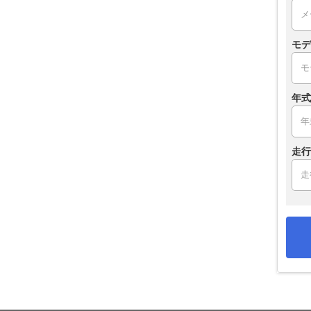
モデ
年式
走行