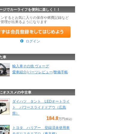
ージでカーライフを便利に楽しく！！
インするとお気に入りの保存や燃費記録など
な管理が出来るようになります
ログイン
た車
輸入車その他 ヴォーグ
愛車紹介
/
パーツレビュー
/
整備手帳
にオススメの中古車
ダイハツ タント LEDオートライ
ト パワースライドドアウ（広島
県）
184.8
万円
(税込)
トヨタ ハリアー 登録済未使用車
モデリスタエアロ（東京都）