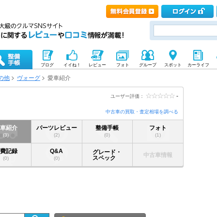
ブログ
イイね！
レビュー
フォト
グループ
スポット
カーライフ
の他
ヴォーグ
愛車紹介
-
ユーザー評価：
中古車の買取・査定相場を調べる
愛車紹介
パーツレビュー
整備手帳
フォト
(3)
(2)
(0)
(1)
燃費記録
Q&A
グレード・
中古車情報
スペック
(0)
(0)