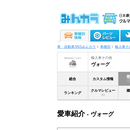
車・自動車SNSみんカラ
車種別
輸入車そ
輸入車その他
ヴォーグ
総合
カスタム情報
クルマレビュー
ランキング
(0)
愛車紹介
- ヴォーグ