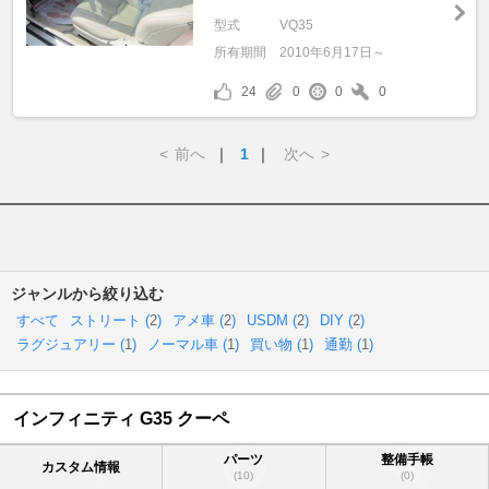
型式
VQ35
所有期間
2010年6月17日～
24
0
0
0
<
前へ
｜
1
｜
次へ
>
ジャンルから絞り込む
すべて
ストリート (
2
)
アメ車 (
2
)
USDM (
2
)
DIY (
2
)
ラグジュアリー (
1
)
ノーマル車 (
1
)
買い物 (
1
)
通勤 (
1
)
インフィニティ G35 クーペ
パーツ
整備手帳
カスタム情報
(10)
(0)