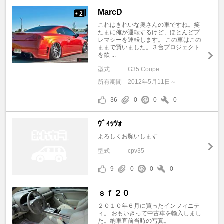
MarcD
2
+
これはきれいな奥さんの車ですね。笑
たまに俺が運転するけど、ほとんどプ
レマシーを運転します。 この車はこの
ままで買いました。３台プロジェクト
を欲 ...
型式
G35 Coupe
所有期間
2012年5月11日～
36
0
0
0
ｳﾞｨｯﾂｫ
よろしくお願いします
型式
cpv35
9
0
0
0
ｓｆ２０
２０１０年６月に買ったインフィニテ
ィ。 おもいきって中古車を輸入しまし
た。納車直前当時の写真。