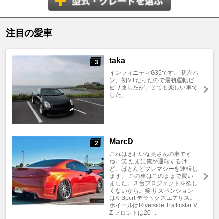
注目の愛車
taka____
3
+
インフィニティG35です。 初左ハ
ン、初MTだったので最初運転ビ
ビリましたが、とても楽しい車で
した。
MarcD
2
+
これはきれいな奥さんの車です
ね。笑 たまに俺が運転するけ
ど、ほとんどプレマシーを運転し
ます。 この車はこのままで買い
ました。３台プロジェクトを欲し
くないから。笑 サスペンション
はK-Sport デラックスエアサス。
ホイールはRiverside Trafficstar V
Z フロントは20 ...