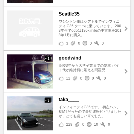
Seattle35
ワシントン州はシアトルでインフィニ
ティ G35 クーペに乗っています。 200
3年生でodoは130k mileの中古車を201
8年1月に購入。
3
0
0
0
goodwind
1
+
高校3年から大学卒業までの愛車 バイ
ト代が維持費に消える問題児
12
0
0
0
taka____
3
+
インフィニティG35です。 初左ハン、
初MTだったので最初運転ビビリました
が、とても楽しい車でした。
229
0
10
0