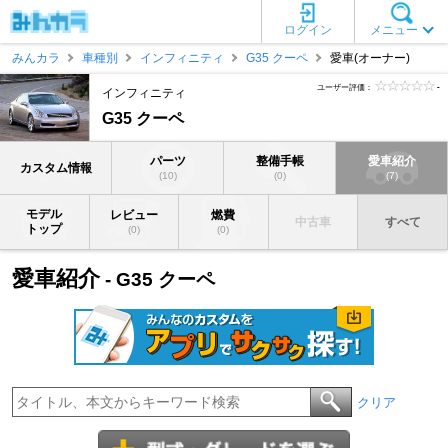
ログイン
メニュー
みんカラ
車種別
インフィニティ
G35 クーペ
愛車(オーナー)
ユーザー評価：
-
インフィニティ
G35 クーペ
パーツ
整備手帳
愛車紹介
カスタム情報
(10)
(0)
(7)
モデル
レビュー
燃費
中古車
すべて
トップ
(0)
(0)
愛車紹介
- G35 クーペ
クリア