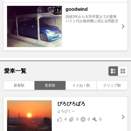
goodwind
1
+
高校3年から大学卒業までの愛車
バイト代が維持費に消える問題児
愛車一覧
新着順
更新順
イイね！順
クリップ順
ぴろぴろぱろ
よろぴく～
4
0
0
0