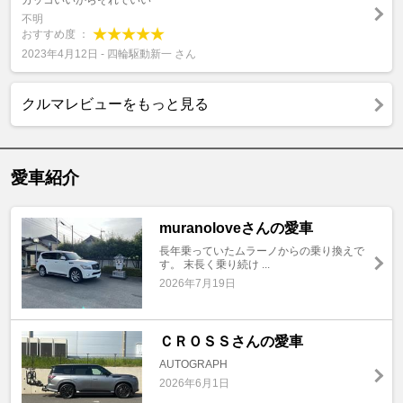
カッコいいからそれでいい
不明
おすすめ度 ：
2023年4月12日 - 四輪駆動新一 さん
クルマレビューをもっと見る
愛車紹介
muranoloveさんの愛車
長年乗っていたムラーノからの乗り換えで
す。 末長く乗り続け ...
2026年7月19日
ＣＲＯＳＳさんの愛車
AUTOGRAPH
2026年6月1日