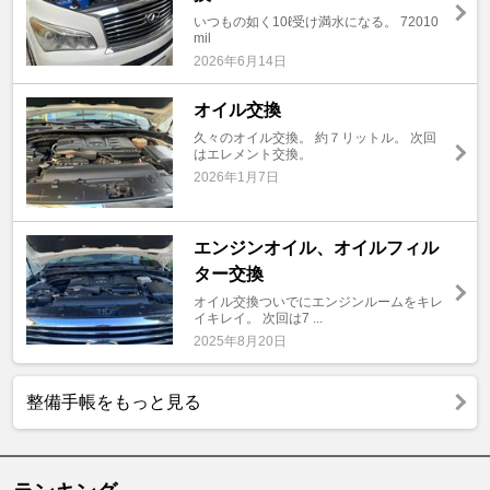
いつもの如く10ℓ受け満水になる。 72010
mil
2026年6月14日
オイル交換
久々のオイル交換。 約７リットル。 次回
はエレメント交換。
2026年1月7日
エンジンオイル、オイルフィル
ター交換
オイル交換ついでにエンジンルームをキレ
イキレイ。 次回は7 ...
2025年8月20日
整備手帳をもっと見る