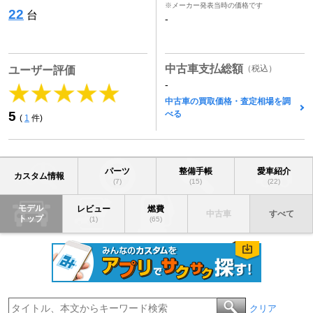
※メーカー発表当時の価格です
22
台
-
中古車支払総額
（税込）
ユーザー評価
-
中古車の買取価格・査定相場を調
べる
5
(
1
件)
パーツ
整備手帳
愛車紹介
カスタム情報
(7)
(15)
(22)
モデル
レビュー
燃費
中古車
すべて
トップ
(1)
(65)
クリア