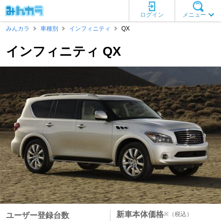
ログイン
メニュー
みんカラ
車種別
インフィニティ
QX
インフィニティ QX
新車本体価格
※
（税込）
ユーザー登録台数