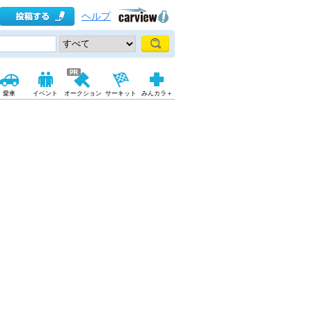
ヘルプ
愛車
イベント
オークション
サーキット
みんカラ＋