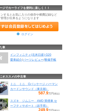
ージでカーライフを便利に楽しく！！
インするとお気に入りの保存や燃費記録など
な管理が出来るようになります
ログイン
た車
インフィニティ(北米日産) G20
愛車紹介
/
パーツレビュー
/
整備手帳
にオススメの中古車
ミニ ミニ Oパッケージ ハーマン
カードンサウンド（東京都）
587.9
万円
(税込)
スズキ ジムニー 4WD 禁煙車 セ
ーフティサポート（岩手県）
249.9
万円
(税込)