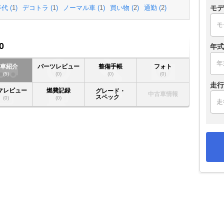
モデ
代 (
1
)
デコトラ (
1
)
ノーマル車 (
1
)
買い物 (
2
)
通勤 (
2
)
0
年式
愛車紹介
パーツレビュー
整備手帳
フォト
(5)
(0)
(0)
(0)
走行
マレビュー
燃費記録
グレード・
中古車情報
スペック
(0)
(0)