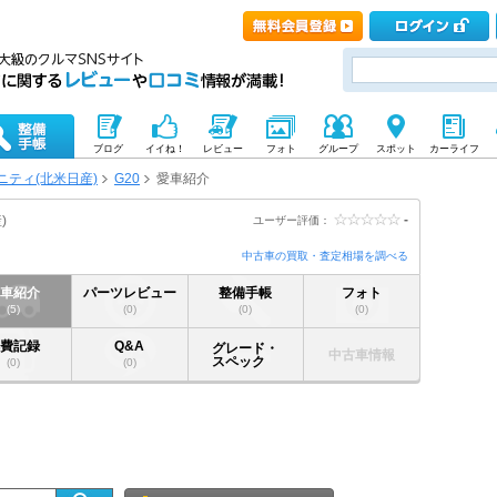
ブログ
イイね！
レビュー
フォト
グループ
スポット
カーライフ
ニティ(北米日産)
G20
愛車紹介
-
)
ユーザー評価：
中古車の買取・査定相場を調べる
愛車紹介
パーツレビュー
整備手帳
フォト
(5)
(0)
(0)
(0)
燃費記録
Q&A
グレード・
中古車情報
スペック
(0)
(0)