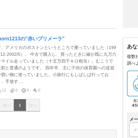
thorn1213の"赤いプリメーラ"
あな
昔、アメリカのボストンというところで乗っていました（199
7/12-2002/5）。 中古で購入し、買ったときに確か既に九万六
複数
千マイル走っていました（十五万四千キロ相当）。むこうで
調べ
は割と普通のようです。 四年半、主に子供の保育園への送迎
や買い物に使っていました。小旅行にもしばしば行ってお
、手放す ...
11
0
0
0
前へ
1
次へ
メー