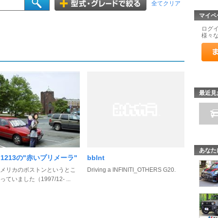
全てクリア
マイペ
ログ
様々
最近見
あなた
rn1213の"赤いプリメーラ"
bblnt
メリカのボストンというとこ
Driving a INFINITI_OTHERS G20.
ていました（1997/12- ...