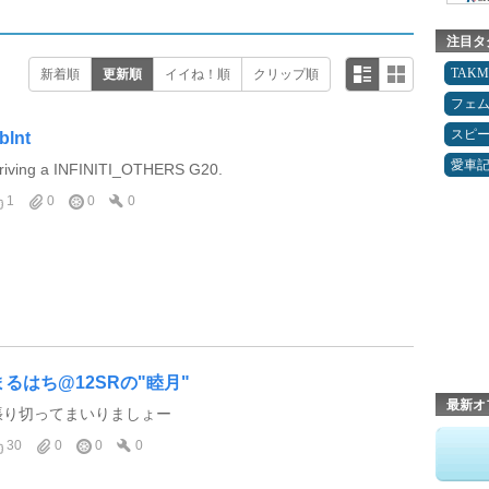
注目タ
TAK
新着順
更新順
イイね！順
クリップ順
フェ
スピ
blnt
愛車
riving a INFINITI_OTHERS G20.
1
0
0
0
まるはち@12SRの"睦月"
最新オ
張り切ってまいりましょー
30
0
0
0