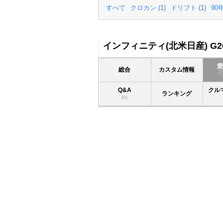
すべて
クロカン (
1
)
ドリフト (
1
)
90年
インフィニティ(北米日産) G2
総合
カスタム情報
Q&A
クル
ランキング
(0)