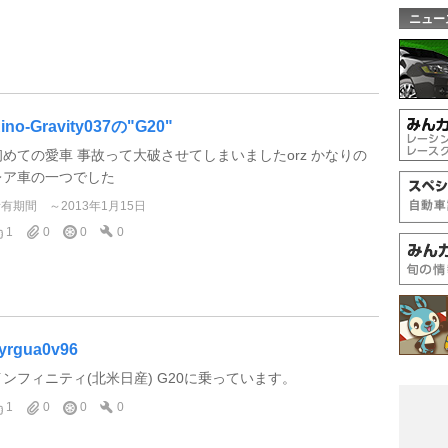
ニュー
ino-Gravity037の"G20"
初めての愛車 事故って大破させてしまいましたorz かなりの
レア車の一つでした
所有期間
～2013年1月15日
1
0
0
0
yrgua0v96
インフィニティ(北米日産) G20に乗っています。
1
0
0
0