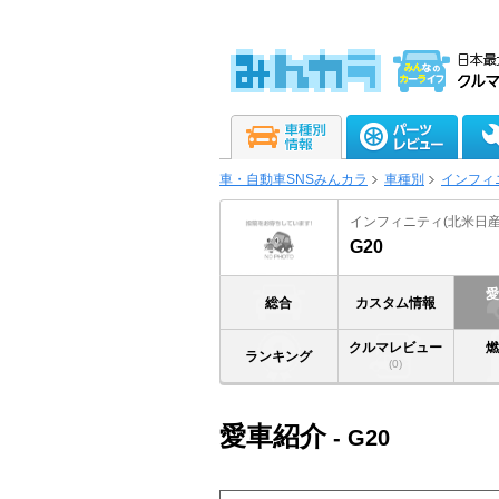
車・自動車SNSみんカラ
車種別
インフィ
インフィニティ(北米日産
G20
総合
カスタム情報
クルマレビュー
ランキング
(0)
愛車紹介
- G20