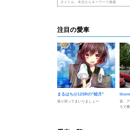
注目の愛車
まるはち@12SRの"睦月"
tho
張り切ってまいりましょー
昔、ア
ろで乗っ