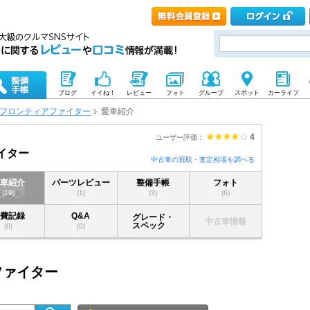
ブログ
イイね！
レビュー
フォト
グループ
スポット
カーライフ
フロンティアファイター
愛車紹介
4
ユーザー評価：
イター
中古車の買取・査定相場を調べる
愛車紹介
パーツレビュー
整備手帳
フォト
(19)
(1)
(3)
(6)
燃費記録
Q&A
グレード・
中古車情報
スペック
(0)
(0)
ファイター