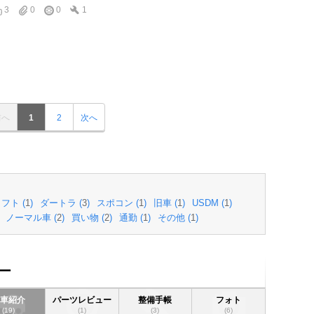
3
0
0
1
前へ
1
2
次へ
フト (
1
)
ダートラ (
3
)
スポコン (
1
)
旧車 (
1
)
USDM (
1
)
ノーマル車 (
2
)
買い物 (
2
)
通勤 (
1
)
その他 (
1
)
ー
愛車紹介
パーツレビュー
整備手帳
フォト
(19)
(1)
(3)
(6)