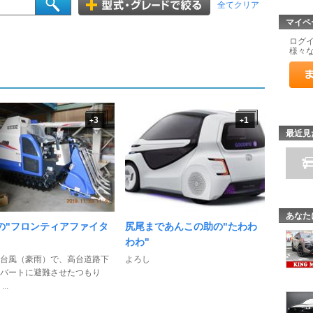
全てクリア
マイペ
ログ
様々
3
1
+
+
最近見
あなた
Wの"フロンティアファイタ
尻尾まであんこの助の"たわわ
わわ"
台風（豪雨）で、高台道路下
よろし
バートに避難させたつもり
..