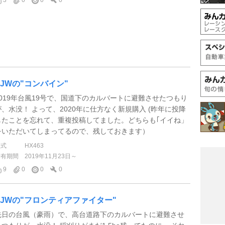
3
0
0
0
EJWの"コンバイン"
2019年台風19号で、国道下のカルバートに避難させたつもり
が、水没！ よって、2020年に仕方なく新規購入 (昨年に投降
したことを忘れて、重複投稿してました。どちらも｢イイね」
をいただいてしまってるので、残しておきます）
型式
HX463
所有期間
2019年11月23日～
9
0
0
0
EJWの"フロンティアファイター"
先日の台風（豪雨）で、高台道路下のカルバートに避難させ