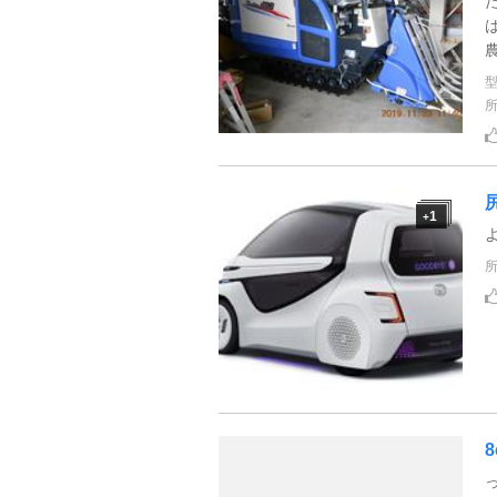
1
+
8