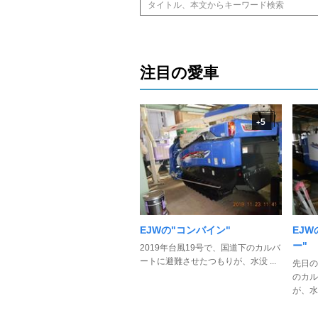
注目の愛車
5
+
EJWの"コンバイン"
EJ
ー"
2019年台風19号で、国道下のカルバ
ートに避難させたつもりが、水没 ...
先日の
のカル
が、水 .