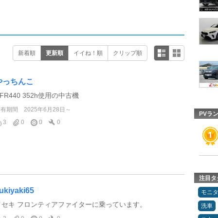
新着順
更新順
イイね！順
クリップ順
やっちんこ
FR440 352h使用の中古機
所有期間
2025年6月28日～
PVラ
3
0
0
0
注目タ
ukiyaki65
モニ
イセキ フロンティアファイターに乗っています。
洗車