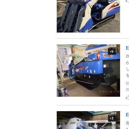
5
+
3
+