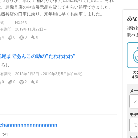
たつもりが、水没！ 稲刈りがまだ1.5ha残ってたのに… それ
は、農機具店の中古展示品を貸してもらい処理できました。
農機具店の口車に乗り、来年用に早くも納車しました。
あな
型式
HX463
複数
所有期間
2019年11月22日～
調べ
4
0
0
0
尻尾まであんこの助の"たわわわわ"
よろし
所有期間
2018年2月3日～2019年3月5日(約1年間)
0
0
2
0
メー
モデ
channnnnnnnnnnnnnnn
っっq