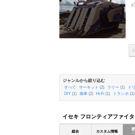
ジャンルから絞り込む
すべて
サーキット (
2
)
ラリー (
1
)
ドリ
DIY (
1
)
痛車 (
2
)
Hi-Fi (
1
)
トランポ (
1
)
イセキ フロンティアファイタ
総合
カスタム情報