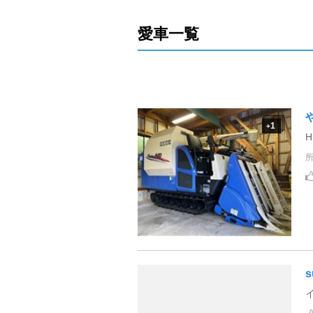
愛車一覧
1
+
H
s