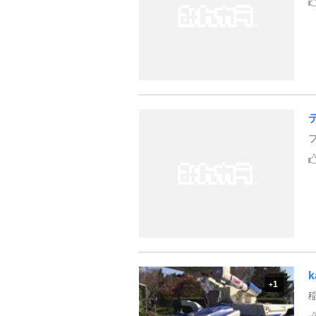
k
1
+