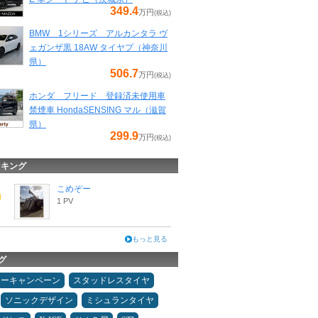
349.4
万円
(税込)
BMW 1シリーズ アルカンタラ ヴ
ェガンザ黒 18AW タイヤプ（神奈川
県）
506.7
万円
(税込)
ホンダ フリード 登録済未使用車
禁煙車 HondaSENSING マル（滋賀
県）
299.9
万円
(税込)
ンキング
こめぞー
1 PV
もっと見る
グ
ターキャンペーン
スタッドレスタイヤ
ソニックデザイン
ミシュランタイヤ