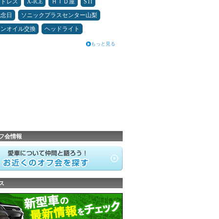
ッドレス
X-ICE
ＨＩＤ屋
STI
記念日
ソニックプラスセンター山梨
ジンオイル交換
ヘッドライト
もっと見る
フ会情報
ス