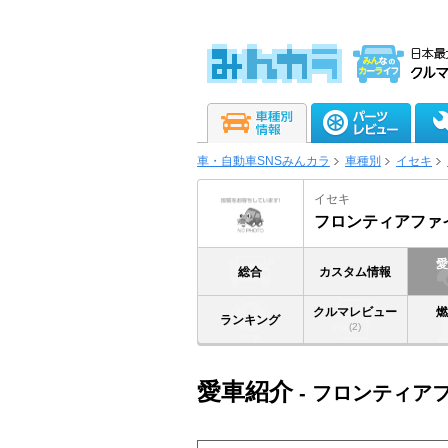
車・自動車SNSみんカラ
車種別
イセキ
イセキ
フロンティアファ
総合
カスタム情報
クルマレビュー
ランキング
(2)
愛車紹介
- フロンティア