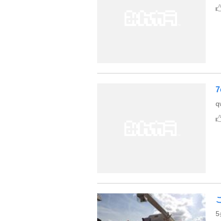
7
q
5