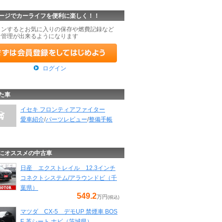
ージでカーライフを便利に楽しく！！
インするとお気に入りの保存や燃費記録など
な管理が出来るようになります
ログイン
た車
イセキ フロンティアファイター
愛車紹介
/
パーツレビュー
/
整備手帳
にオススメの中古車
日産 エクストレイル 12.3インチ
コネクトシステム/アラウンドビ（千
葉県）
549.2
万円
(税込)
マツダ CX-5 デモUP 禁煙車 BOS
E 革シート ナビ（茨城県）