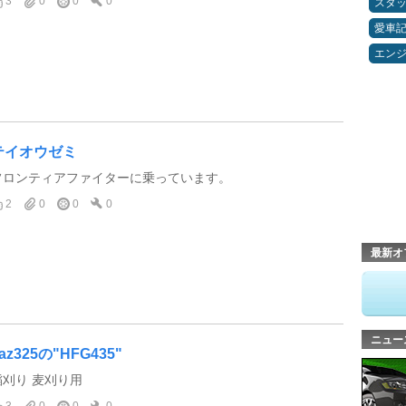
3
0
0
0
スタ
愛車
エン
テイオウゼミ
フロンティアファイターに乗っています。
2
0
0
0
最新オ
ニュー
az325の"HFG435"
稲刈り 麦刈り用