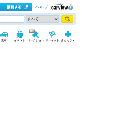
ヘルプ
愛車
イベント
オークション
サーキット
みんカラ＋