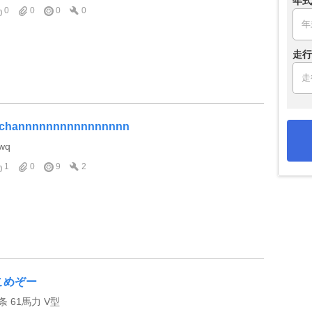
年式
0
0
0
0
走行
channnnnnnnnnnnnnnn
wq
1
0
9
2
こめぞー
条 61馬力 V型